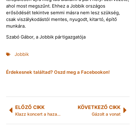
ahol most megszűnt. Ehhez a Jobbik országos
erősödését tekintve semmi másra nem lesz szükség,
csak viszálykodástól mentes, nyugodt, kitartó, építő
munkára.
Szabó Gábor, a Jobbik pártigazgatója
Jobbik
Érdekesnek találtad? Oszd meg a Facebookon!
ELŐZŐ CIKK
KÖVETKEZŐ CIKK
Klazz koncert a hazai jazz „nagyágyúival”!
Gázolt a vonat