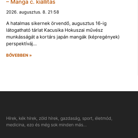
– Manga c. kiállítás
2026. augusztus. 8. 21:58
A hatalmas sikernek örvendő, augusztus 16-ig
látogatható tárlat Kacusika Hokuszai művész
munkásságát a kortárs japán mangák (képregények)
perspektíváj…
BŐVEBBEN »
Hírek, kék hírek, zöld hírek, gazdaság, sport, életmód,
medicina, ezo és még sok minden más…