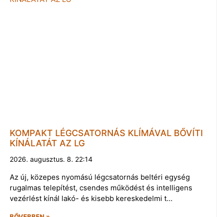
KOMPAKT LÉGCSATORNÁS KLÍMÁVAL BŐVÍTI
KÍNÁLATÁT AZ LG
2026. augusztus. 8. 22:14
Az új, közepes nyomású légcsatornás beltéri egység
rugalmas telepítést, csendes működést és intelligens
vezérlést kínál lakó- és kisebb kereskedelmi t…
BŐVEBBEN »