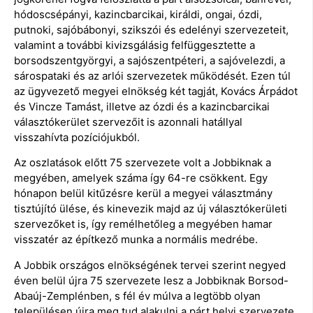
hódoscsépányi, kazincbarcikai, királdi, ongai, ózdi,
putnoki, sajóbábonyi, szikszói és edelényi szervezeteit,
valamint a további kivizsgálásig felfüggesztette a
borsodszentgyörgyi, a sajószentpéteri, a sajóvelezdi, a
sárospataki és az arlói szervezetek működését. Ezen túl
az ügyvezető megyei elnökség két tagját, Kovács Árpádot
és Vincze Tamást, illetve az ózdi és a kazincbarcikai
választókerület szervezőit is azonnali hatállyal
visszahívta pozíciójukból.
Az oszlatások előtt 75 szervezete volt a Jobbiknak a
megyében, amelyek száma így 64-re csökkent. Egy
hónapon belül kitűzésre kerül a megyei választmány
tisztújító ülése, és kinevezik majd az új választókerületi
szervezőket is, így remélhetőleg a megyében hamar
visszatér az építkező munka a normális medrébe.
A Jobbik országos elnökségének tervei szerint negyed
éven belül újra 75 szervezete lesz a Jobbiknak Borsod-
Abaúj-Zemplénben, s fél év múlva a legtöbb olyan
településen újra meg tud alakulni a párt helyi szervezete,