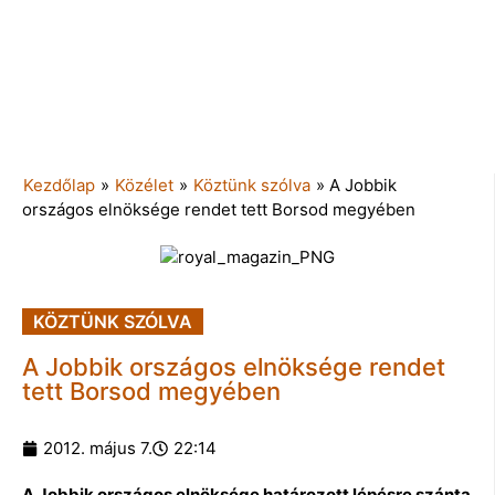
Kezdőlap
»
Közélet
»
Köztünk szólva
»
A Jobbik
országos elnöksége rendet tett Borsod megyében
KÖZTÜNK SZÓLVA
A Jobbik országos elnöksége rendet
tett Borsod megyében
2012. május 7.
22:14
A Jobbik országos elnöksége határozott lépésre szánta