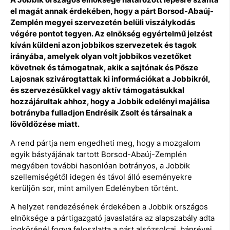
el magát annak érdekében, hogy a párt Borsod-Abaúj-
Zemplén megyei szervezetén belüli viszálykodás
végére pontot tegyen. Az elnökség egyértelmű jelzést
kíván küldeni azon jobbikos szervezetek és tagok
irányába, amelyek olyan volt jobbikos vezetőket
követnek és támogatnak, akik a sajtónak és Pősze
Lajosnak szivárogtattak ki információkat a Jobbikról,
és szervezésükkel vagy aktív támogatásukkal
hozzájárultak ahhoz, hogy a Jobbik edelényi majálisa
botrányba fulladjon Endrésik Zsolt és társainak a
lövöldözése miatt.
A rend pártja nem engedheti meg, hogy a mozgalom
egyik bástyájának tartott Borsod-Abaúj-Zemplén
megyében további hasonlóan botrányos, a Jobbik
szellemiségétől idegen és távol álló eseményekre
kerüljön sor, mint amilyen Edelényben történt.
A helyzet rendezésének érdekében a Jobbik országos
elnöksége a pártigazgató javaslatára az alapszabály adta
jogkörénél fogva feloszlatta a párt alsózsolcai, bánrévei,