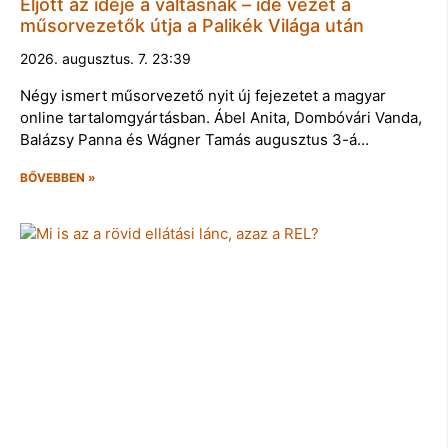
Eljött az ideje a váltásnak – ide vezet a
műsorvezetők útja a Palikék Világa után
2026. augusztus. 7. 23:39
Négy ismert műsorvezető nyit új fejezetet a magyar
online tartalomgyártásban. Ábel Anita, Dombóvári Vanda,
Balázsy Panna és Wágner Tamás augusztus 3-á…
BŐVEBBEN »