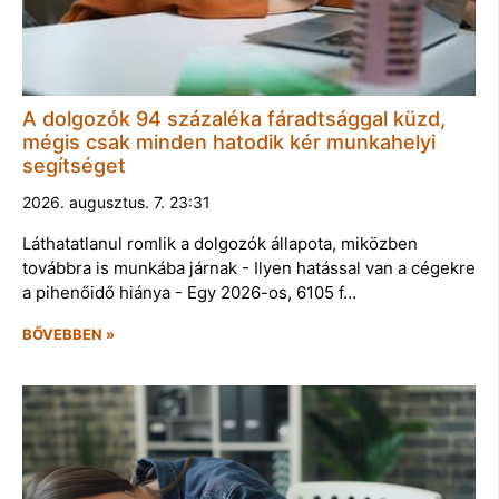
A dolgozók 94 százaléka fáradtsággal küzd,
mégis csak minden hatodik kér munkahelyi
segítséget
2026. augusztus. 7. 23:31
Láthatatlanul romlik a dolgozók állapota, miközben
továbbra is munkába járnak - Ilyen hatással van a cégekre
a pihenőidő hiánya - Egy 2026-os, 6105 f…
BŐVEBBEN »