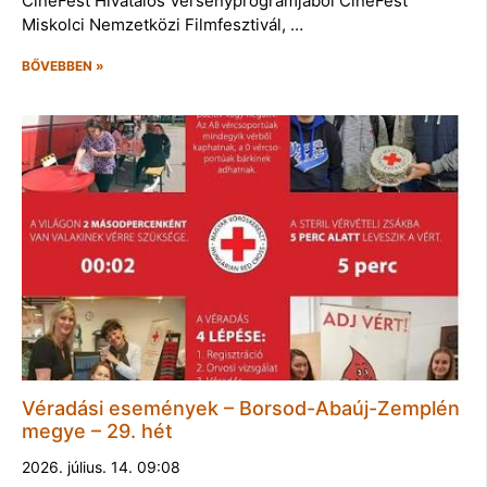
CineFest Hivatalos Versenyprogramjából CineFest
Miskolci Nemzetközi Filmfesztivál, …
BŐVEBBEN »
Véradási események – Borsod-Abaúj-Zemplén
megye – 29. hét
2026. július. 14. 09:08