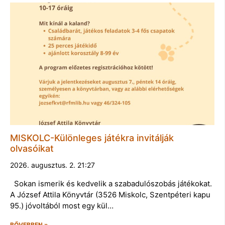
MISKOLC-Különleges játékra invitálják
olvasóikat
2026. augusztus. 2. 21:27
Sokan ismerik és kedvelik a szabadulószobás játékokat.
A József Attila Könyvtár (3526 Miskolc, Szentpéteri kapu
95.) jóvoltából most egy kül…
BŐVEBBEN »