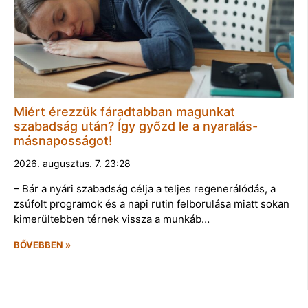
Miért érezzük fáradtabban magunkat
szabadság után? Így győzd le a nyaralás-
másnaposságot!
2026. augusztus. 7. 23:28
– Bár a nyári szabadság célja a teljes regenerálódás, a
zsúfolt programok és a napi rutin felborulása miatt sokan
kimerültebben térnek vissza a munkáb…
BŐVEBBEN »