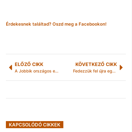
Érdekesnek találtad? Oszd meg a Facebookon!
ELŐZŐ CIKK
KÖVETKEZŐ CIKK
A Jobbik országos elnöksége rendet tett Borsod megyében
Fedezzük fel újra együtt Miskolcot! – VárosJárás
KAPCSOLÓDÓ CIKKEK