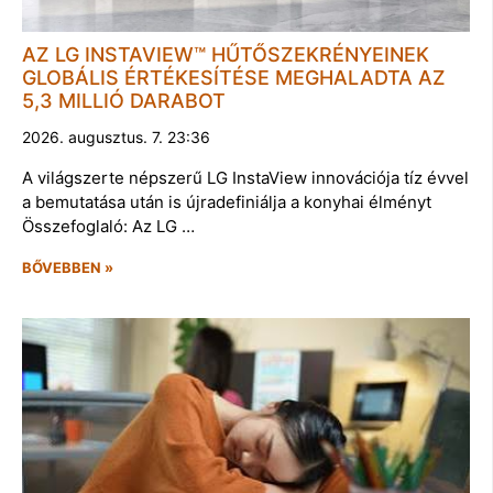
AZ LG INSTAVIEW™ HŰTŐSZEKRÉNYEINEK
GLOBÁLIS ÉRTÉKESÍTÉSE MEGHALADTA AZ
5,3 MILLIÓ DARABOT
2026. augusztus. 7. 23:36
A világszerte népszerű LG InstaView innovációja tíz évvel
a bemutatása után is újradefiniálja a konyhai élményt
Összefoglaló: Az LG …
BŐVEBBEN »