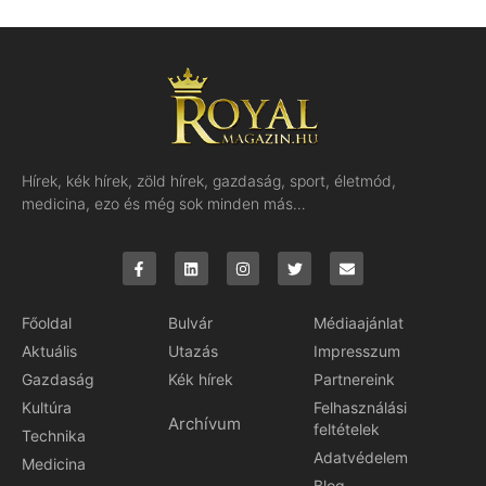
Hírek, kék hírek, zöld hírek, gazdaság, sport, életmód,
medicina, ezo és még sok minden más…
Főoldal
Bulvár
Médiaajánlat
Aktuális
Utazás
Impresszum
Gazdaság
Kék hírek
Partnereink
Kultúra
Felhasználási
Archívum
feltételek
Technika
Adatvédelem
Medicina
Blog