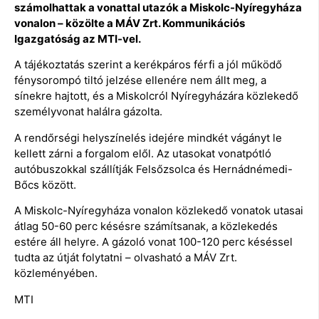
számolhattak a vonattal utazók a Miskolc-Nyíregyháza
vonalon – közölte a MÁV Zrt. Kommunikációs
Igazgatóság az MTI-vel.
A tájékoztatás szerint a kerékpáros férfi a jól működő
fénysorompó tiltó jelzése ellenére nem állt meg, a
sínekre hajtott, és a Miskolcról Nyíregyházára közlekedő
személyvonat halálra gázolta.
A rendőrségi helyszínelés idejére mindkét vágányt le
kellett zárni a forgalom elől. Az utasokat vonatpótló
autóbuszokkal szállítják Felsőzsolca és Hernádnémedi-
Bőcs között.
A Miskolc-Nyíregyháza vonalon közlekedő vonatok utasai
átlag 50-60 perc késésre számítsanak, a közlekedés
estére áll helyre. A gázoló vonat 100-120 perc késéssel
tudta az útját folytatni – olvasható a MÁV Zrt.
közleményében.
MTI