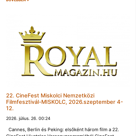
22. CineFest Miskolci Nemzetközi
Filmfesztivál-MISKOLC, 2026.szeptember 4-
12.
2026. július. 26. 00:24
Cannes, Berlin és Peking: elsőként három film a 22.