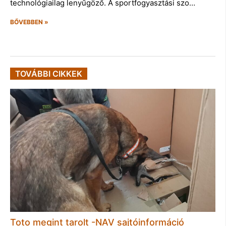
technológiailag lenyűgöző. A sportfogyasztási szo…
BŐVEBBEN »
TOVÁBBI CIKKEK
Toto megint tarolt -NAV sajtóinformáció