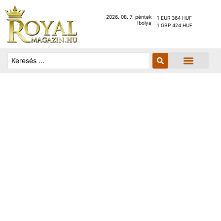
2026. 08. 7. péntek
1 EUR 364 HUF
Ibolya
1 GBP 424 HUF