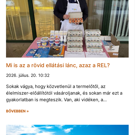
Mi is az a rövid ellátási lánc, azaz a REL?
2026. július. 20. 10:32
Sokak vágya, hogy közvetlenül a termelőtől, az
élelmiszer-előállítótól vásároljanak, és sokan már ezt a
gyakorlatban is megteszik. Van, aki vidéken, a…
BŐVEBBEN »