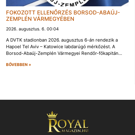
FOKOZOTT ELLENŐRZÉS BORSOD-ABAÚJ-
ZEMPLÉN VÁRMEGYÉBEN
2026. augusztus. 6. 00:04
A DVTK stadionban 2026. augusztus 6-án rendezik a
Hapoel Tel Aviv – Katowice labdarúgó mérkőzést. A
Borsod-Abaúj-Zemplén Vármegyei Rendőr-főkapitán…
BŐVEBBEN »