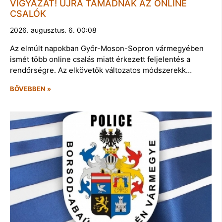
VIGYÁZAT! ÚJRA TÁMADNAK AZ ONLINE
CSALÓK
2026. augusztus. 6. 00:08
Az elmúlt napokban Győr-Moson-Sopron vármegyében
ismét több online csalás miatt érkezett feljelentés a
rendőrségre. Az elkövetők változatos módszerekk…
BŐVEBBEN »