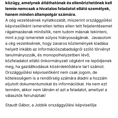
közügy, amelynek átláthatónak és ellenőrizhetőnek kell
lennie nemcsak a hivatalos feladatot ellátó személyek,
hanem minden állampolgár számára.
A cég vezetésének nyilatkozatát, miszerint országgyűlési
képviselőként ismeretlen tettes ellen tett feljelentésemet
rágalmazásnak minősítik, nem tudom másnak tekinteni,
mint a jogi ismeretek súlyos hiányosságának. Javasolom
a cég vezetésének, hogy zavaros közlemények kiadása
helyett inkább az információszabadságról szóló törvényt
tanulmányozzák, és monopolhelyzetben lévő,
közfeladatot ellátó önkormányzati cégként ne lepődjenek
meg, ha gazdálkodásuk közérdeklődésre tart számot.
Országgyűlési képviselőként nem csak jogom, de
kötelességem is a rendőrség számára átadni a hozzám
eljutott dokumentumokat és információkat. Ha nem ezt
tenném, akkor nem látnám el azt a feladatot, amellyel a
választók felruháztak!
Staudt Gábor, a Jobbik országgyűlési képviselője