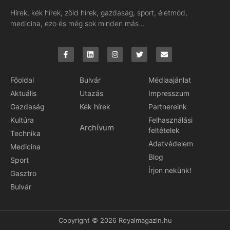
Hírek, kék hírek, zöld hírek, gazdaság, sport, életmód,
medicina, ezo és még sok minden más…
Főoldal
Bulvár
Médiaajánlat
Aktuális
Utazás
Impresszum
Gazdaság
Kék hírek
Partnereink
Kultúra
Felhasználási
Archívum
feltételek
Technika
Adatvédelem
Medicina
Blog
Sport
Írjon nekünk!
Gasztro
Bulvár
Copyright © 2026 Royalmagazin.hu