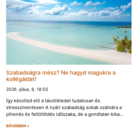
Szabadságra mész? Ne hagyd magukra a
kollégáidat!
2026. július. 8. 18:55
Így készítsd elő a távollétedet tudatosan és
stresszmentesen A nyári szabadság sokak számára a
pihenés és feltöltődés időszaka, de a gondtalan kika…
BŐVEBBEN »