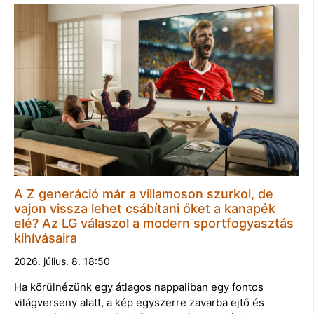
A Z generáció már a villamoson szurkol, de
vajon vissza lehet csábítani őket a kanapék
elé? Az LG válaszol a modern sportfogyasztás
kihívásaira
2026. július. 8. 18:50
Ha körülnézünk egy átlagos nappaliban egy fontos
világverseny alatt, a kép egyszerre zavarba ejtő és