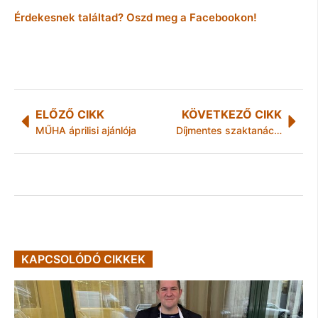
Érdekesnek találtad? Oszd meg a Facebookon!
ELŐZŐ CIKK
KÖVETKEZŐ CIKK
MŰHA áprilisi ajánlója
Díjmentes szaktanácsadással és koncerttel várja a látogatókat a Magyar Építész Kamara a Construmán
KAPCSOLÓDÓ CIKKEK