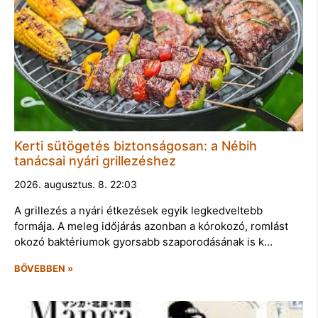
Kerti sütögetés biztonságosan: a Nébih
tanácsai nyári grillezéshez
2026. augusztus. 8. 22:03
A grillezés a nyári étkezések egyik legkedveltebb
formája. A meleg időjárás azonban a kórokozó, romlást
okozó baktériumok gyorsabb szaporodásának is k…
BŐVEBBEN »