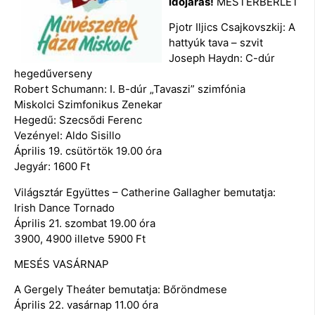
időjárás!
MESTERBÉRLET
Pjotr Iljics Csajkovszkij: A
hattyúk tava – szvit
Joseph Haydn: C-dúr
hegedűverseny
Robert Schumann: I. B-dúr „Tavaszi” szimfónia
Miskolci Szimfonikus Zenekar
Hegedű: Szecsődi Ferenc
Vezényel: Aldo Sisillo
Április 19. csütörtök 19.00 óra
Jegyár: 1600 Ft
Világsztár Együttes – Catherine Gallagher bemutatja:
Irish Dance Tornado
Április 21. szombat 19.00 óra
3900, 4900 illetve 5900 Ft
MESÉS VASÁRNAP
A Gergely Theáter bemutatja: Bőröndmese
Április 22. vasárnap 11.00 óra