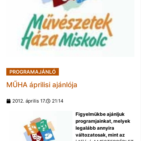
PROGRAMAJÁNLÓ
MŰHA áprilisi ajánlója
2012. április 17.
21:14
Figyelmükbe ajánljuk
programjainkat, melyek
legalább annyira
változatosak, mint az