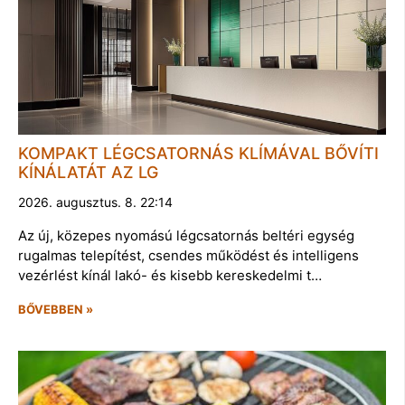
KOMPAKT LÉGCSATORNÁS KLÍMÁVAL BŐVÍTI
KÍNÁLATÁT AZ LG
2026. augusztus. 8. 22:14
Az új, közepes nyomású légcsatornás beltéri egység
rugalmas telepítést, csendes működést és intelligens
vezérlést kínál lakó- és kisebb kereskedelmi t…
BŐVEBBEN »