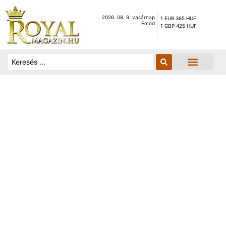
2026. 08. 9. vasárnap
1 EUR 365 HUF
Emőd
1 GBP 425 HUF