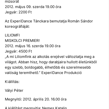
műsorát
2012. május 09. szerda 19.00 óra
Jegyár: 2200 Ft
Az ExperiDance Tánckara bemutatja Román Sándor
koreográfiáját:
LILIOMFI
MISKOLCI PREMIER!
2012. május 16. szerda 19.00 óra
Jegyár: 4500 Ft
„A mi Liliomfink az alkotás erejével változtatja meg a
világot. Abban hisz, hogy darabjaira hullott életünkből
egy szebb, boldogabb, élhetőbb és szerelmesebb
valóság teremthető.” ExperiDance Produkció
Kiállítás:
Vályi Péter
Megnyitó: 2012. április 20. 16.00 óra
A kiállítást megnyitja: Nemes Katalin