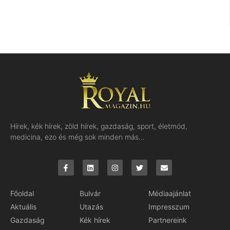
Hírek, kék hírek, zöld hírek, gazdaság, sport, életmód,
medicina, ezo és még sok minden más…
Főoldal
Bulvár
Médiaajánlat
Aktuális
Utazás
Impresszum
Gazdaság
Kék hírek
Partnereink