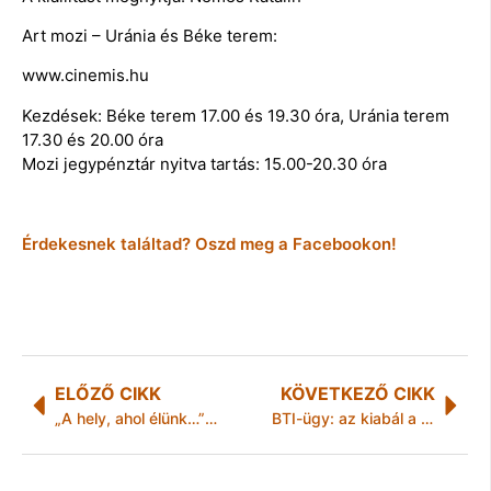
Art mozi – Uránia és Béke terem:
www.cinemis.hu
Kezdések: Béke terem 17.00 és 19.30 óra, Uránia terem
17.30 és 20.00 óra
Mozi jegypénztár nyitva tartás: 15.00-20.30 óra
Érdekesnek találtad? Oszd meg a Facebookon!
ELŐZŐ CIKK
KÖVETKEZŐ CIKK
„A hely, ahol élünk…” honismereti előadássorozat
BTI-ügy: az kiabál a legjobban, akinek a háza ég