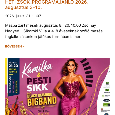
HETI ZSÖK_PROGRAMAJÁNLÓ 2026.
augusztus 3–10.
2026. július. 31. 11:07
Mázba zárt mesék augusztus 8., 20. 10.00 Zsolnay
Negyed – Sikorski Villa A 4-8 éveseknek szóló mesés
foglalkozásunkon játékos formában ismer…
BŐVEBBEN »