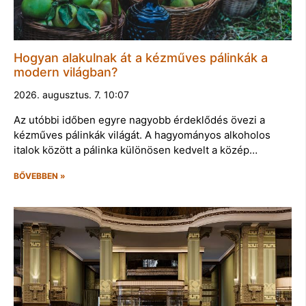
Hogyan alakulnak át a kézműves pálinkák a
modern világban?
2026. augusztus. 7. 10:07
Az utóbbi időben egyre nagyobb érdeklődés övezi a
kézműves pálinkák világát. A hagyományos alkoholos
italok között a pálinka különösen kedvelt a közép…
BŐVEBBEN »