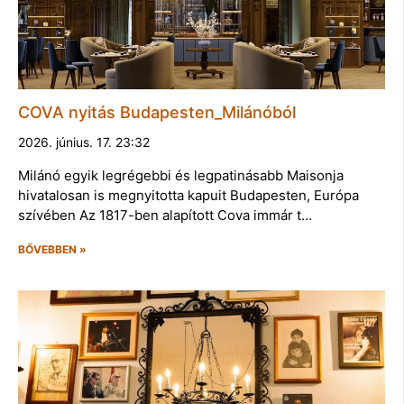
COVA nyitás Budapesten_Milánóból
2026. június. 17. 23:32
Milánó egyik legrégebbi és legpatinásabb Maisonja
hivatalosan is megnyitotta kapuit Budapesten, Európa
szívében Az 1817-ben alapított Cova immár t…
BŐVEBBEN »