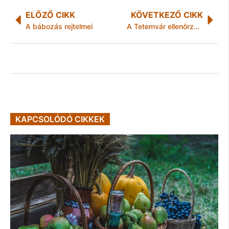
ELŐZŐ CIKK
KÖVETKEZŐ CIKK
A bábozás rejtelmei
A Tetemvár ellenőrzésénél 10 feljelentés született
KAPCSOLÓDÓ CIKKEK