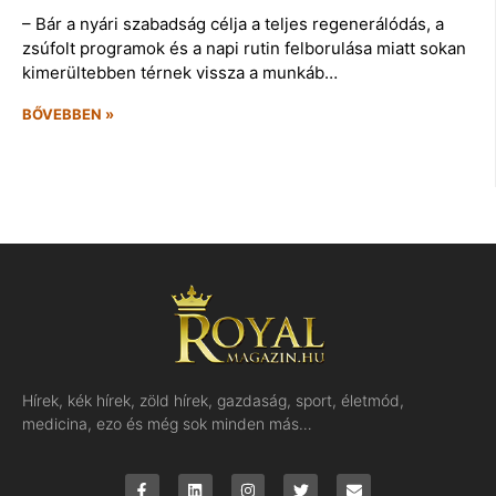
– Bár a nyári szabadság célja a teljes regenerálódás, a
zsúfolt programok és a napi rutin felborulása miatt sokan
kimerültebben térnek vissza a munkáb…
BŐVEBBEN »
Hírek, kék hírek, zöld hírek, gazdaság, sport, életmód,
medicina, ezo és még sok minden más…