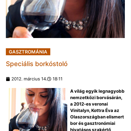
GASZTROMÁNIA
Speciális borkóstoló
2012. március 14.
18:11
A világ egyik legnagyobb
nemzetközi borvásárán,
a 2012-es veronai
Vinitalyn, Kottra Éva az
Olaszországban elismert
bor és gasztronómiai
hivatásos szakértő