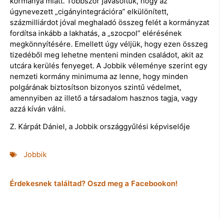
kormánya miatt. Többször javasoltuk, hogy az
úgynevezett „cigányintegrációra” elkülönített,
százmilliárdot jóval meghaladó összeg felét a kormányzat
fordítsa inkább a lakhatás, a „szocpol” elérésének
megkönnyítésére. Emellett úgy véljük, hogy ezen összeg
tizedéből meg lehetne menteni minden családot, akit az
utcára kerülés fenyeget. A Jobbik véleménye szerint egy
nemzeti kormány minimuma az lenne, hogy minden
polgárának biztosítson bizonyos szintű védelmet,
amennyiben az illető a társadalom hasznos tagja, vagy
azzá kíván válni.
Z. Kárpát Dániel, a Jobbik országgyűlési képviselője
Jobbik
Érdekesnek találtad? Oszd meg a Facebookon!