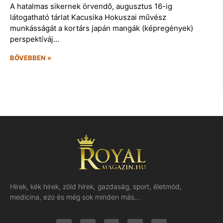
A hatalmas sikernek örvendő, augusztus 16-ig
látogatható tárlat Kacusika Hokuszai művész
munkásságát a kortárs japán mangák (képregények)
perspektíváj…
BŐVEBBEN »
Hírek, kék hírek, zöld hírek, gazdaság, sport, életmód,
medicina, ezo és még sok minden más…