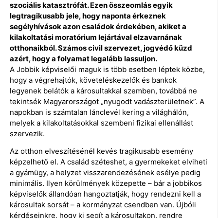
szociális katasztrófát. Ezen összeomlás egyik
legtragikusabb jele, hogy naponta érkeznek
segélyhívások azon családok érdekében, akiket a
kilakoltatási moratórium lejártával elzavarnának
otthonaikból. Számos civil szervezet, jogvédő küzd
azért, hogy a folyamat legalább lassuljon.
A Jobbik képviselői maguk is több esetben léptek közbe,
hogy a végrehajtók, követeléskezelők és bankok
legyenek belátók a károsultakkal szemben, továbbá ne
tekintsék Magyarországot „nyugodt vadászterületnek”. A
napokban is számtalan lánclevél kering a világhálón,
melyek a kilakoltatásokkal szembeni fizikai ellenállást
szervezik.
Az otthon elveszítésénél kevés tragikusabb esemény
képzelhető el. A család széteshet, a gyermekeket elviheti
a gyámügy, a helyzet visszarendezésének esélye pedig
minimális. Ilyen körülmények közepette – bár a jobbikos
képviselők állandóan hangoztatják, hogy rendezni kell a
károsultak sorsát – a kormányzat csendben van. Újbóli
kérdéseinkre, hogy ki segít a károsultakon, rendre