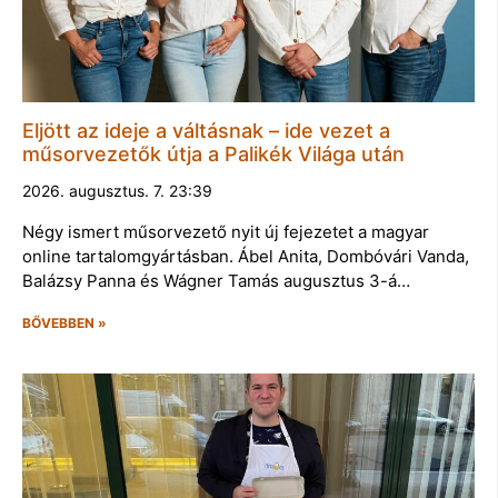
Eljött az ideje a váltásnak – ide vezet a
műsorvezetők útja a Palikék Világa után
2026. augusztus. 7. 23:39
Négy ismert műsorvezető nyit új fejezetet a magyar
online tartalomgyártásban. Ábel Anita, Dombóvári Vanda,
Balázsy Panna és Wágner Tamás augusztus 3-á…
BŐVEBBEN »