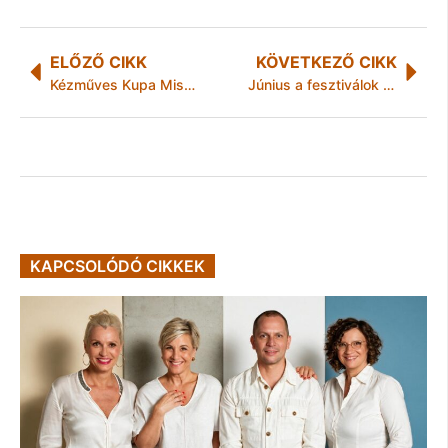
ELŐZŐ CIKK
KÖVETKEZŐ CIKK
Kézműves Kupa Miskolcon
Június a fesztiválok hónapja a Diósgyőri Várban
KAPCSOLÓDÓ CIKKEK