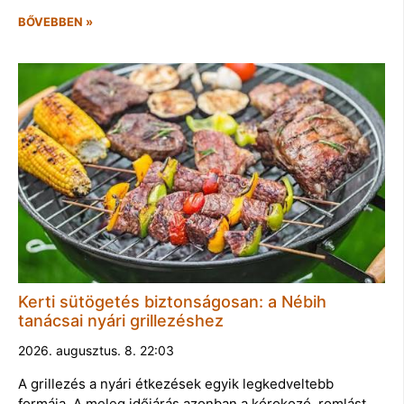
BŐVEBBEN »
Kerti sütögetés biztonságosan: a Nébih
tanácsai nyári grillezéshez
2026. augusztus. 8. 22:03
A grillezés a nyári étkezések egyik legkedveltebb
formája. A meleg időjárás azonban a kórokozó, romlást