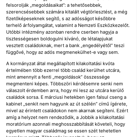
felsorolják „megoldásaikat”: a tehetősebbek,
szerencsésebbek számára kitalált végtörlesztést, a még
fizetőképeseknek segítő, s az adósságot későbbre
terhelő árfolyamgátat, valamint a Nemzeti Eszközkezelőt.
Utóbbi intézmény azonban rendre cserben hagyja a
tisztességesen boldogulni kívánó, de létalapjukat
vesztett családoknak, mert a bank „engedélyétől” teszi
függővé, hogy az adós megmenekülhet-e vagy sem.
A kormányzat által megállapított kilakoltatási kvóta
értelmében több ezerrel több család kerülhet utcára,
mint amennyit a fenti „megoldások” összessége
megmenteni képes. Többszöri kérdésemre senki nem
válaszolt érdemben arra, hogy mi lesz az utcára kerülő
családok sorsa. E márciusi hetekben igen falsul cseng a
kabinet „senkit nem hagyunk az út szélén” című ígérete,
mivel az érintett családokon nem akarnak segíteni. Ezért
amíg a helyzet nem rendeződik, a Jobbik a kilakoltatási
moratórium azonnali meghosszabbítását követeli, hogy
egyetlen magyar családmag se essen szét tehetetlen