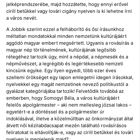
jelképrendszerébe, majd hozzátette, hogy ennyi erővel
cirill betűkkel vagy lovári cigány nyelven is ki lehetne írni
a város nevét.
A Jobbik szerint ezzel a felháborító és ősi írásunkhoz
méltatlan mondatokkal minden nemzetünk kultúrájáért
aggódó magyar embert megsértett. Ugyanis a rovásírás a
magyar nép történelmének, kultúrájának legősibb
rétegéhez tartozik úgy, mint a népdal, a népmesék és a
népművészet, a legrégibb és legértékesebb nemzeti
kincsünk egyike. Egy ilyen egyedi, több ezer éves
szellemi örökséget egy lapon emlegetni idegen írásokkal,
nyelvekkel egy magát nemzetinek nevező politikustól a
gyalázat kategóriájába tartozik! Felvetődik továbbá az
emberben, hogy Somogyi Béla, a város kultúrájáért
felelős alpolgármester – aki nem mellesleg józsai lakos –
egyetért-e a döntéssel és a polgármester úr
indoklásával, illetve a közelmúltban az önkormányzat által
átvett női kézilabdacsapat mezén található rovásírásos
feliratokat is eltávolítják-e, vagy az cirill betűkkel és lovári
nyelven is megjelenik majd?