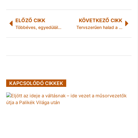
ELŐZŐ CIKK
KÖVETKEZŐ CIKK
Többéves, egyedülálló kutatási program zárult a Dunaújvárosi Főiskolán
Tervszerűen halad a kivitelezés Hernádkakon
KAPCSOLÓDÓ CIKKEK