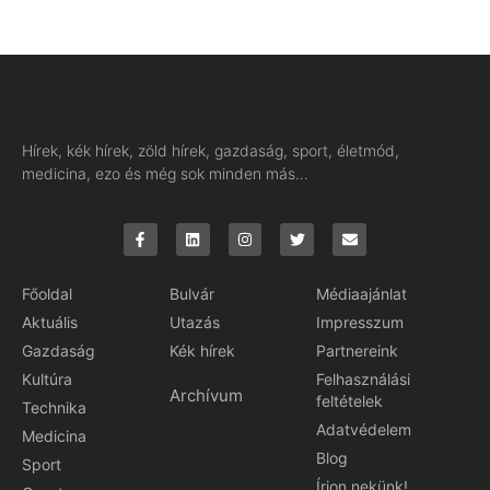
Hírek, kék hírek, zöld hírek, gazdaság, sport, életmód,
medicina, ezo és még sok minden más…
Főoldal
Bulvár
Médiaajánlat
Aktuális
Utazás
Impresszum
Gazdaság
Kék hírek
Partnereink
Kultúra
Felhasználási
Archívum
feltételek
Technika
Adatvédelem
Medicina
Blog
Sport
Írjon nekünk!