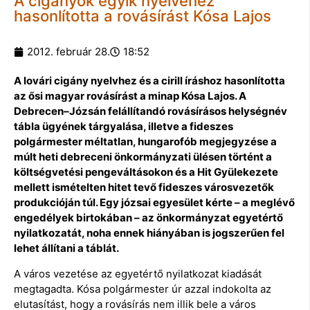
A cigányok egyik nyelvéhez
hasonlította a rovásírást Kósa Lajos
2012. február 28.
18:52
A lovári cigány nyelvhez és a cirill íráshoz hasonlította
az ősi magyar rovásírást a minap Kósa Lajos. A
Debrecen–Józsán felállítandó rovásírásos helységnév
tábla ügyének tárgyalása, illetve a fideszes
polgármester méltatlan, hungarofób megjegyzése a
múlt heti debreceni önkormányzati ülésen történt a
költségvetési pengeváltásokon és a Hit Gyülekezete
mellett ismételten hitet tevő fideszes városvezetők
produkcióján túl. Egy józsai egyesület kérte – a meglévő
engedélyek birtokában – az önkormányzat egyetértő
nyilatkozatát, noha ennek hiányában is jogszerűen fel
lehet állítani a táblát.
A város vezetése az egyetértő nyilatkozat kiadását
megtagadta. Kósa polgármester úr azzal indokolta az
elutasítást, hogy a rovásírás nem illik bele a város