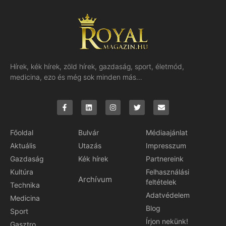
Hírek, kék hírek, zöld hírek, gazdaság, sport, életmód,
medicina, ezo és még sok minden más…
Főoldal
Bulvár
Médiaajánlat
Aktuális
Utazás
Impresszum
Gazdaság
Kék hírek
Partnereink
Kultúra
Felhasználási
Archívum
feltételek
Technika
Adatvédelem
Medicina
Blog
Sport
Írjon nekünk!
Gasztro