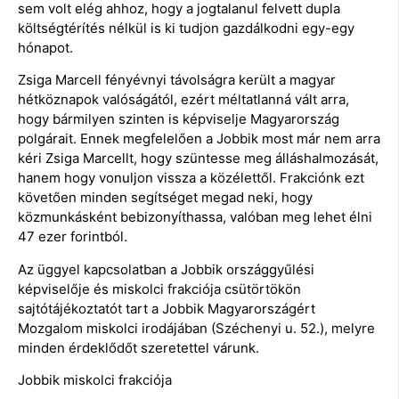
sem volt elég ahhoz, hogy a jogtalanul felvett dupla
költségtérítés nélkül is ki tudjon gazdálkodni egy-egy
hónapot.
Zsiga Marcell fényévnyi távolságra került a magyar
hétköznapok valóságától, ezért méltatlanná vált arra,
hogy bármilyen szinten is képviselje Magyarország
polgárait. Ennek megfelelően a Jobbik most már nem arra
kéri Zsiga Marcellt, hogy szüntesse meg álláshalmozását,
hanem hogy vonuljon vissza a közélettől. Frakciónk ezt
követően minden segítséget megad neki, hogy
közmunkásként bebizonyíthassa, valóban meg lehet élni
47 ezer forintból.
Az üggyel kapcsolatban a Jobbik országgyűlési
képviselője és miskolci frakciója csütörtökön
sajtótájékoztatót tart a Jobbik Magyarországért
Mozgalom miskolci irodájában (Széchenyi u. 52.), melyre
minden érdeklődőt szeretettel várunk.
Jobbik miskolci frakciója