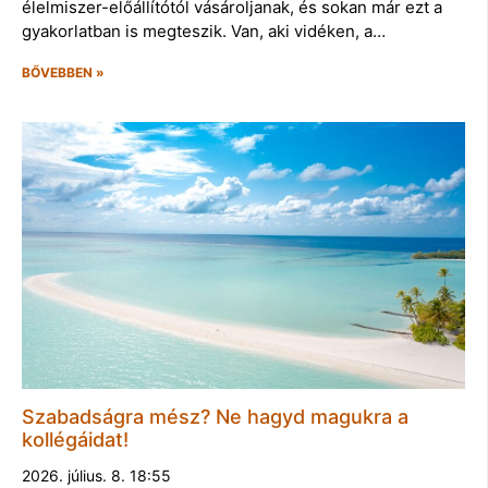
élelmiszer-előállítótól vásároljanak, és sokan már ezt a
gyakorlatban is megteszik. Van, aki vidéken, a…
BŐVEBBEN »
Szabadságra mész? Ne hagyd magukra a
kollégáidat!
2026. július. 8. 18:55