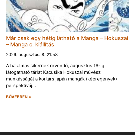
Már csak egy hétig látható a Manga – Hokuszai
– Manga c. kiállítás
2026. augusztus. 8. 21:58
A hatalmas sikernek örvendő, augusztus 16-ig
látogatható tárlat Kacusika Hokuszai művész
munkásságát a kortárs japán mangák (képregények)
perspektíváj…
BŐVEBBEN »