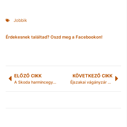
Jobbik
Érdekesnek találtad? Oszd meg a Facebookon!
ELŐZŐ CIKK
KÖVETKEZŐ CIKK
A Skoda harmincegy villamost gyárt Miskolcnak
Éjszakai vágányzár Miskolcon