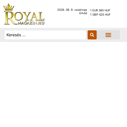
2026. 08. 9. vasárnap
1 EUR 365 HUF
Emőd
1 GBP 425 HUF