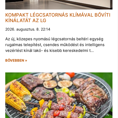
KOMPAKT LÉGCSATORNÁS KLÍMÁVAL BŐVÍTI
KÍNÁLATÁT AZ LG
2026. augusztus. 8. 22:14
Az új, közepes nyomású légcsatornás beltéri egység
rugalmas telepítést, csendes működést és intelligens
vezérlést kínál lakó- és kisebb kereskedelmi t…
BŐVEBBEN »