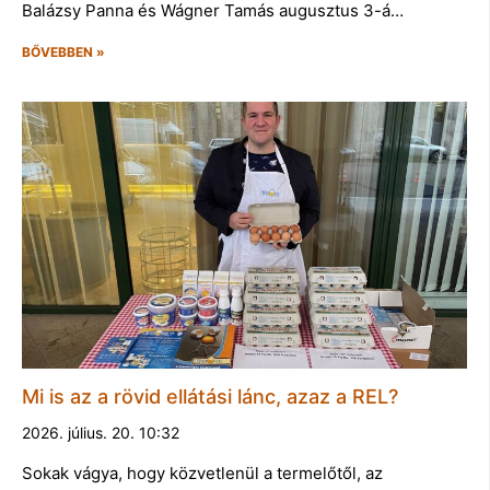
Balázsy Panna és Wágner Tamás augusztus 3-á…
BŐVEBBEN »
Mi is az a rövid ellátási lánc, azaz a REL?
2026. július. 20. 10:32
Sokak vágya, hogy közvetlenül a termelőtől, az