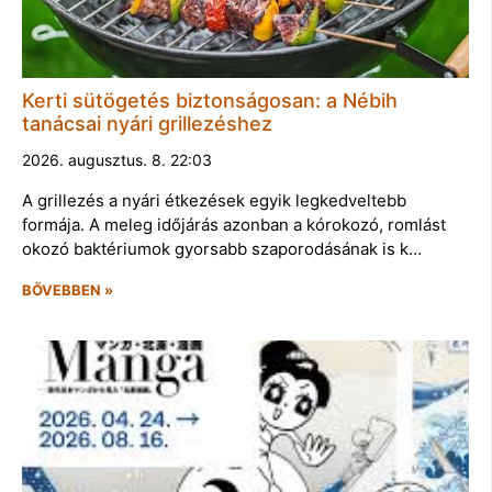
Kerti sütögetés biztonságosan: a Nébih
tanácsai nyári grillezéshez
2026. augusztus. 8. 22:03
A grillezés a nyári étkezések egyik legkedveltebb
formája. A meleg időjárás azonban a kórokozó, romlást
okozó baktériumok gyorsabb szaporodásának is k…
BŐVEBBEN »