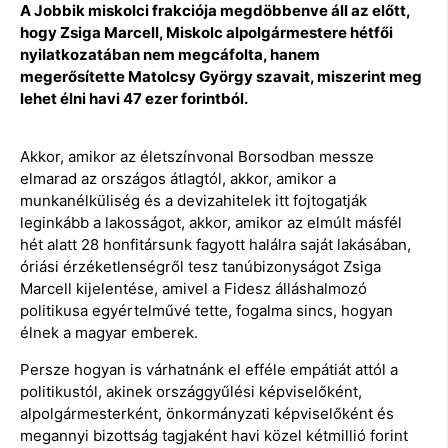
A Jobbik miskolci frakciója megdöbbenve áll az előtt,
hogy Zsiga Marcell, Miskolc alpolgármestere hétfői
nyilatkozatában nem megcáfolta, hanem
megerősítette Matolcsy György szavait, miszerint meg
lehet élni havi 47 ezer forintból.
Akkor, amikor az életszínvonal Borsodban messze
elmarad az országos átlagtól, akkor, amikor a
munkanélküliség és a devizahitelek itt fojtogatják
leginkább a lakosságot, akkor, amikor az elmúlt másfél
hét alatt 28 honfitársunk fagyott halálra saját lakásában,
óriási érzéketlenségről tesz tanúbizonyságot Zsiga
Marcell kijelentése, amivel a Fidesz álláshalmozó
politikusa egyértelművé tette, fogalma sincs, hogyan
élnek a magyar emberek.
Persze hogyan is várhatnánk el efféle empátiát attól a
politikustól, akinek országgyűlési képviselőként,
alpolgármesterként, önkormányzati képviselőként és
megannyi bizottság tagjaként havi közel kétmillió forint