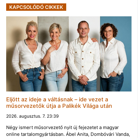
KAPCSOLÓDÓ CIKKEK
Eljött az ideje a váltásnak – ide vezet a
műsorvezetők útja a Palikék Világa után
2026. augusztus. 7. 23:39
Négy ismert műsorvezető nyit új fejezetet a magyar
online tartalomgyártásban. Ábel Anita, Dombóvári Vanda,