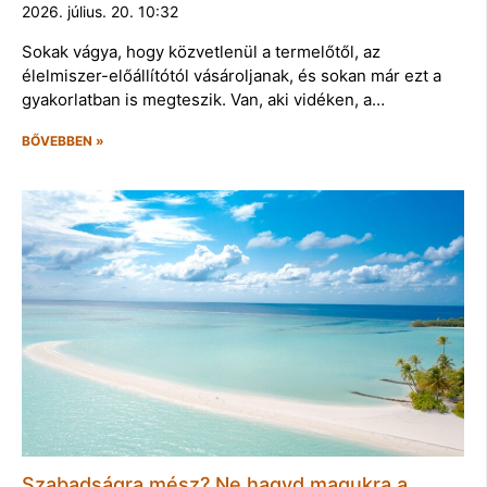
2026. július. 20. 10:32
Sokak vágya, hogy közvetlenül a termelőtől, az
élelmiszer-előállítótól vásároljanak, és sokan már ezt a
gyakorlatban is megteszik. Van, aki vidéken, a…
BŐVEBBEN »
Szabadságra mész? Ne hagyd magukra a