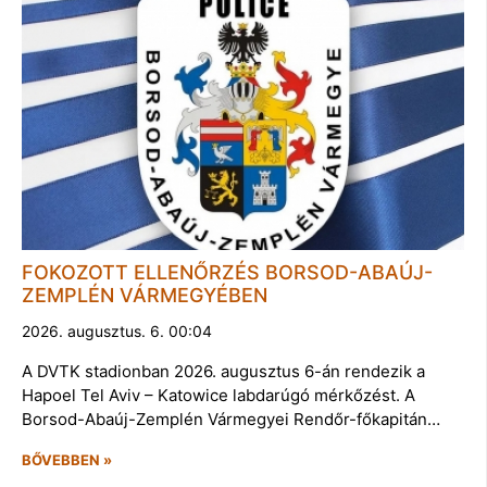
FOKOZOTT ELLENŐRZÉS BORSOD-ABAÚJ-
ZEMPLÉN VÁRMEGYÉBEN
2026. augusztus. 6. 00:04
A DVTK stadionban 2026. augusztus 6-án rendezik a
Hapoel Tel Aviv – Katowice labdarúgó mérkőzést. A
Borsod-Abaúj-Zemplén Vármegyei Rendőr-főkapitán…
BŐVEBBEN »