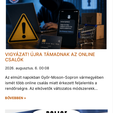
VIGYÁZAT! ÚJRA TÁMADNAK AZ ONLINE
CSALÓK
2026. augusztus. 6. 00:08
Az elmúlt napokban Győr-Moson-Sopron vármegyében
ismét több online csalás miatt érkezett feljelentés a
rendőrségre. Az elkövetők változatos módszerekk…
BŐVEBBEN »