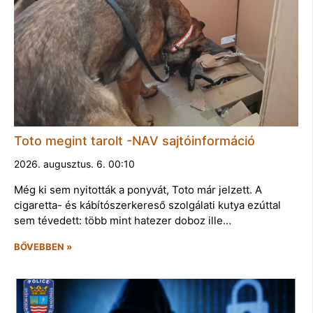
Toto megint tarolt -NAV sajtóinformáció
2026. augusztus. 6. 00:10
Még ki sem nyitották a ponyvát, Toto már jelzett. A
cigaretta- és kábítószerkereső szolgálati kutya ezúttal
sem tévedett: több mint hatezer doboz ille…
BŐVEBBEN »