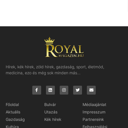
Hírek, kék hírek, zöld hírek, gazdaság, sport, életmód,
medicina, ezo és még sok minden más…
Főoldal
Bulvár
Médiaajánlat
Aktuális
Utazás
Impresszum
Gazdaság
Kék hírek
Partnereink
Kultúra
Felhasználási