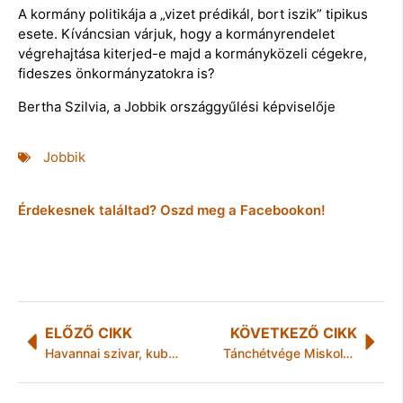
A kormány politikája a „vizet prédikál, bort iszik” tipikus
esete. Kíváncsian várjuk, hogy a kormányrendelet
végrehajtása kiterjed-e majd a kormányközeli cégekre,
fideszes önkormányzatokra is?
Bertha Szilvia, a Jobbik országgyűlési képviselője
Jobbik
Érdekesnek találtad? Oszd meg a Facebookon!
ELŐZŐ CIKK
KÖVETKEZŐ CIKK
Havannai szivar, kubai diktátor
Tánchétvége Miskolcon 2012