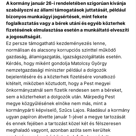
A kormány január 26-i rendeletében szigorúan kívánja
szabályozni az állami támogatások juttatását, például
bizonyos munkaügyi jogsértések, mint fekete
foglalkoztatás vagy a bérek utáni és egyéb közterhek
fizetésének elmulasztása esetén a munkáltató elveszíti
a jogosultságát.
Ez persze támogatható kezdeményezés lenne,
normálisan és alacsony korrupciós szinttel működő
gazdaság, államigazgatás, igazságszolgáltatás esetén.
Kérdés, hogy miként gondolja Matolcsy György
nemzetgazdasági miniszter például a dolgozók
bejelentésére és a közterhek fizetésére vonatkozó
kitételt, miközben köztudott, hogy a Pest megyei
önkormányzatnál sem fizetik rendesen sem a béreket,
sem a közterheket a dolgozók után. Márpedig Pest
megye közgyűlésének elnöke nem más, mint a
kormánypárti képviselő, Szűcs Lajos. Ráadásul a kormány
ugyan papíron átvette január 1-jével a megye tartozását
és ennek fejében a tartozást közel két és félszeresen
meghaladó vagyont, azonban azóta sem kerültek