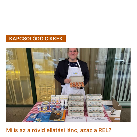
KAPCSOLÓDÓ CIKKEK
Mi is az a rövid ellátási lánc, azaz a REL?