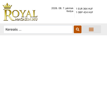
2026. 08. 7. péntek
1 EUR 364 HUF
Ibolya
1 GBP 424 HUF