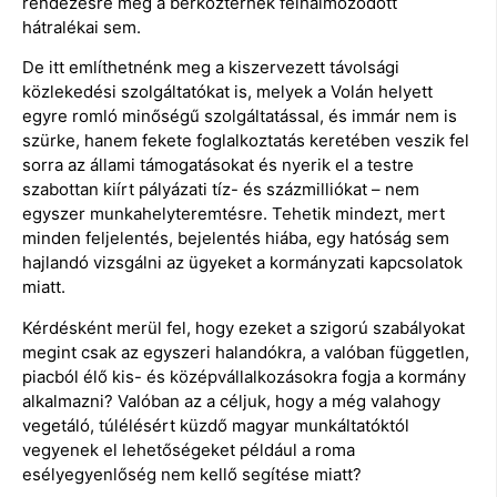
rendezésre még a bérközterhek felhalmozódott
hátralékai sem.
De itt említhetnénk meg a kiszervezett távolsági
közlekedési szolgáltatókat is, melyek a Volán helyett
egyre romló minőségű szolgáltatással, és immár nem is
szürke, hanem fekete foglalkoztatás keretében veszik fel
sorra az állami támogatásokat és nyerik el a testre
szabottan kiírt pályázati tíz- és százmilliókat – nem
egyszer munkahelyteremtésre. Tehetik mindezt, mert
minden feljelentés, bejelentés hiába, egy hatóság sem
hajlandó vizsgálni az ügyeket a kormányzati kapcsolatok
miatt.
Kérdésként merül fel, hogy ezeket a szigorú szabályokat
megint csak az egyszeri halandókra, a valóban független,
piacból élő kis- és középvállalkozásokra fogja a kormány
alkalmazni? Valóban az a céljuk, hogy a még valahogy
vegetáló, túlélésért küzdő magyar munkáltatóktól
vegyenek el lehetőségeket például a roma
esélyegyenlőség nem kellő segítése miatt?