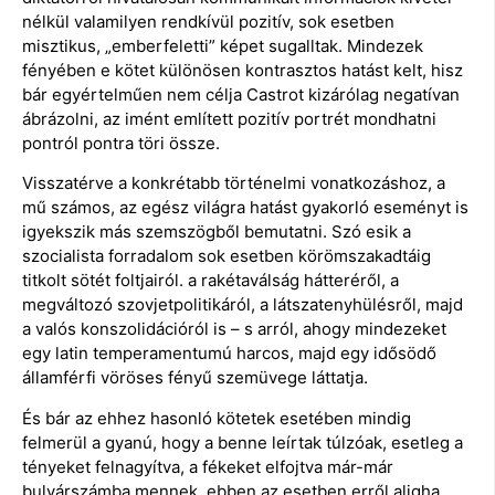
nélkül valamilyen rendkívül pozitív, sok esetben
misztikus, „emberfeletti” képet sugalltak. Mindezek
fényében e kötet különösen kontrasztos hatást kelt, hisz
bár egyértelműen nem célja Castrot kizárólag negatívan
ábrázolni, az imént említett pozitív portrét mondhatni
pontról pontra töri össze.
Visszatérve a konkrétabb történelmi vonatkozáshoz, a
mű számos, az egész világra hatást gyakorló eseményt is
igyekszik más szemszögből bemutatni. Szó esik a
szocialista forradalom sok esetben körömszakadtáig
titkolt sötét foltjairól. a rakétaválság hátteréről, a
megváltozó szovjetpolitikáról, a látszatenyhülésről, majd
a valós konszolidációról is – s arról, ahogy mindezeket
egy latin temperamentumú harcos, majd egy idősödő
államférfi vöröses fényű szemüvege láttatja.
És bár az ehhez hasonló kötetek esetében mindig
felmerül a gyanú, hogy a benne leírtak túlzóak, esetleg a
tényeket felnagyítva, a fékeket elfojtva már-már
bulvárszámba mennek, ebben az esetben erről aligha