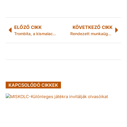
ELŐZŐ CIKK
KÖVETKEZŐ CIKK
Trombita, a kismalac, újra várja a gyerekeket
Rendezett munkaügyi kapcsolatok függvénye lesz az állami támogatás: nem tudja a jobb kéz, mit csinál a bal?
KAPCSOLÓDÓ CIKKEK