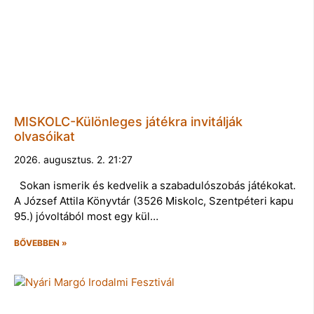
MISKOLC-Különleges játékra invitálják
olvasóikat
2026. augusztus. 2. 21:27
Sokan ismerik és kedvelik a szabadulószobás játékokat.
A József Attila Könyvtár (3526 Miskolc, Szentpéteri kapu
95.) jóvoltából most egy kül…
BŐVEBBEN »