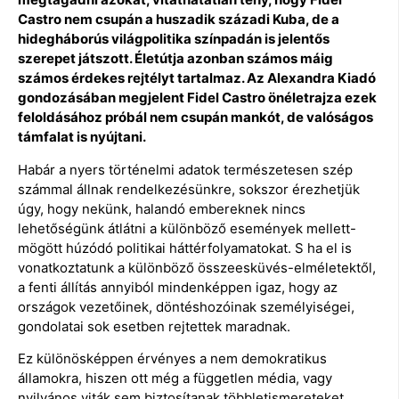
Castro nem csupán a huszadik századi Kuba, de a
hidegháborús világpolitika színpadán is jelentős
szerepet játszott. Életútja azonban számos máig
számos érdekes rejtélyt tartalmaz. Az Alexandra Kiadó
gondozásában megjelent Fidel Castro önéletrajza ezek
feloldásához próbál nem csupán mankót, de valóságos
támfalat is nyújtani.
Habár a nyers történelmi adatok természetesen szép
számmal állnak rendelkezésünkre, sokszor érezhetjük
úgy, hogy nekünk, halandó embereknek nincs
lehetőségünk átlátni a különböző események mellett-
mögött húzódó politikai háttérfolyamatokat. S ha el is
vonatkoztatunk a különböző összeesküvés-elméletektől,
a fenti állítás annyiból mindenképpen igaz, hogy az
országok vezetőinek, döntéshozóinak személyiségei,
gondolatai sok esetben rejtettek maradnak.
Ez különösképpen érvényes a nem demokratikus
államokra, hiszen ott még a független média, vagy
nyilvános viták sem biztosítanak többletismereteket.