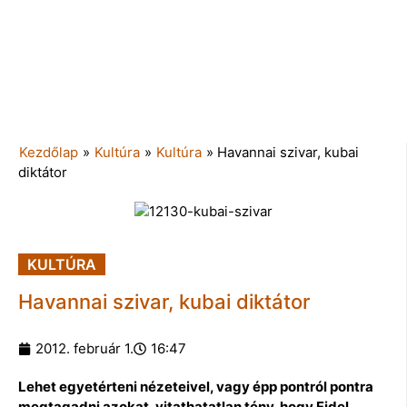
Kezdőlap
»
Kultúra
»
Kultúra
»
Havannai szivar, kubai
diktátor
KULTÚRA
Havannai szivar, kubai diktátor
2012. február 1.
16:47
Lehet egyetérteni nézeteivel, vagy épp pontról pontra
megtagadni azokat, vitathatatlan tény, hogy Fidel