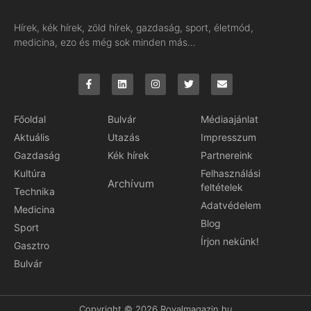
Hírek, kék hírek, zöld hírek, gazdaság, sport, életmód,
medicina, ezo és még sok minden más…
Főoldal
Bulvár
Médiaajánlat
Aktuális
Utazás
Impresszum
Gazdaság
Kék hírek
Partnereink
Kultúra
Felhasználási
Archívum
feltételek
Technika
Adatvédelem
Medicina
Blog
Sport
Írjon nekünk!
Gasztro
Bulvár
Copyright © 2026 Royalmagazin.hu