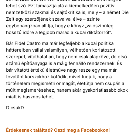
lehet szó. Ezt támasztja alá a kiemelkedően pozitív
nemzetközi szakmai és sajtókritika is, mely – a német Die
Zeit egy szerzőjének szavaival élve – szinte
egybehangzóan állítja, hogy e könyv „valószínűleg
hosszú időre a legjobb marad a kubai diktátorról”.
Bár Fidel Castro ma már legfeljebb a kubai politika
háttereiben vállal valamilyen, vélhetően korlátozott
szerepet, vitathatatlan, hogy nem csak alapköve, de első
számú építőanyaga is a máig fennálló rendszernek. És
bár vitatott értékű életműve nagy része egy ma már
tovatűnt korszakhoz kötődik, mivel tudjuk, hogy a
történelem megismétli önmagát, életútja nem csupán a
múlt megismeréséhez, hanem akár gyakorlatiasabb okok
miatt is hasznos lehet.
DicsukD
Érdekesnek találtad? Oszd meg a Facebookon!