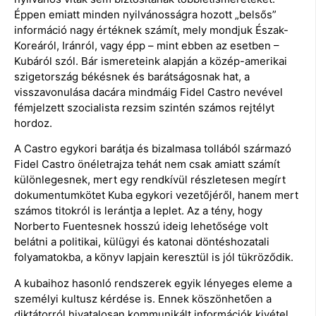
Éppen emiatt minden nyilvánosságra hozott „belsős”
információ nagy értéknek számít, mely mondjuk Észak-
Koreáról, Iránról, vagy épp – mint ebben az esetben –
Kubáról szól. Bár ismereteink alapján a közép-amerikai
szigetország békésnek és barátságosnak hat, a
visszavonulása dacára mindmáig Fidel Castro nevével
fémjelzett szocialista rezsim szintén számos rejtélyt
hordoz.
A Castro egykori barátja és bizalmasa tollából származó
Fidel Castro önéletrajza tehát nem csak amiatt számít
különlegesnek, mert egy rendkívül részletesen megírt
dokumentumkötet Kuba egykori vezetőjéről, hanem mert
számos titokról is lerántja a leplet. Az a tény, hogy
Norberto Fuentesnek hosszú ideig lehetősége volt
belátni a politikai, külügyi és katonai döntéshozatali
folyamatokba, a könyv lapjain keresztül is jól tükröződik.
A kubaihoz hasonló rendszerek egyik lényeges eleme a
személyi kultusz kérdése is. Ennek köszönhetően a
diktátorról hivatalosan kommunikált információk kivétel