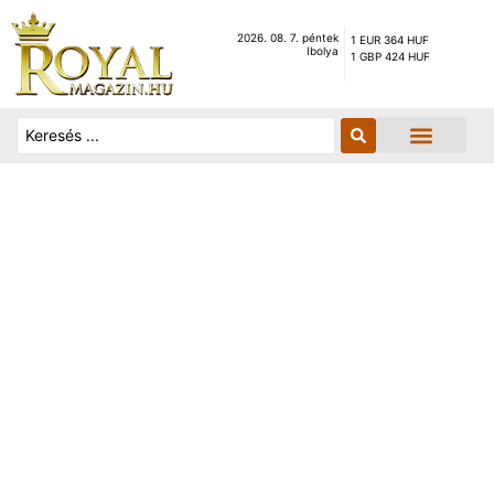
2026. 08. 7. péntek
1 EUR 364 HUF
Ibolya
1 GBP 424 HUF