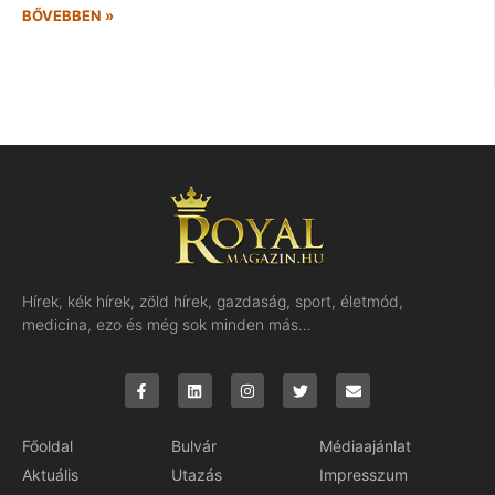
BŐVEBBEN »
Hírek, kék hírek, zöld hírek, gazdaság, sport, életmód,
medicina, ezo és még sok minden más…
Főoldal
Bulvár
Médiaajánlat
Aktuális
Utazás
Impresszum