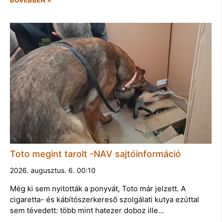
Toto megint tarolt -NAV sajtóinformáció
2026. augusztus. 6. 00:10
Még ki sem nyitották a ponyvát, Toto már jelzett. A
cigaretta- és kábítószerkereső szolgálati kutya ezúttal
sem tévedett: több mint hatezer doboz ille…