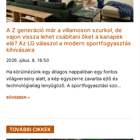
A Z generáció már a villamoson szurkol, de
vajon vissza lehet csábítani őket a kanapék
elé? Az LG válaszol a modern sportfogyasztás
kihívásaira
2026. július. 8. 18:50
Ha körülnézünk egy átlagos nappaliban egy fontos
világverseny alatt, a kép egyszerre zavarba ejtő és
technológiailag lenyűgöző. A sportfogyasztási szo…
BŐVEBBEN »
TOVÁBBI CIKKEK