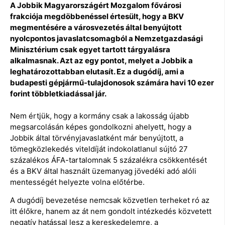
A Jobbik Magyarországért Mozgalom fővárosi
frakciója megdöbbenéssel értesült, hogy a BKV
megmentésére a városvezetés által benyújtott
nyolcpontos javaslatcsomagból a Nemzetgazdasági
Minisztérium csak egyet tartott tárgyalásra
alkalmasnak. Azt az egy pontot, melyet a Jobbik a
leghatározottabban elutasít. Ez a dugódíj, ami a
budapesti gépjármű-tulajdonosok számára havi 10 ezer
forint többletkiadással jár.
Nem értjük, hogy a kormány csak a lakosság újabb
megsarcolásán képes gondolkozni ahelyett, hogy a
Jobbik által törvényjavaslatként már benyújtott, a
tömegközlekedés viteldíját indokolatlanul sújtó 27
százalékos ÁFA-tartalomnak 5 százalékra csökkentését
és a BKV által használt üzemanyag jövedéki adó alóli
mentességét helyezte volna előtérbe.
A dugódíj bevezetése nemcsak közvetlen terheket ró az
itt élőkre, hanem az át nem gondolt intézkedés közvetett
negatív hatással lesz a kereskedelemre, a