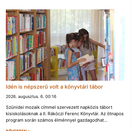
Idén is népszerű volt a könyvtári tábor
2026. augusztus. 6. 00:16
Szünidei mozaik címmel szervezett napközis tábort
kisiskolásoknak a II. Rákóczi Ferenc Könyvtár. Az ötnapos
program során számos élménnyel gazdagodhat…
BŐVEBBEN »