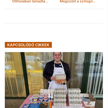
Otthonában támadtak rá az idős nénire
Megszűnt a szmogriadó tájékoztatási fokozata
KAPCSOLÓDÓ CIKKEK