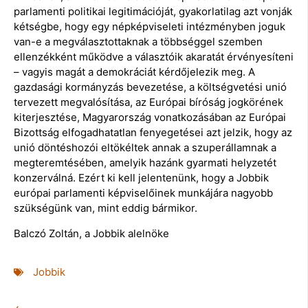
parlamenti politikai legitimációját, gyakorlatilag azt vonják
kétségbe, hogy egy népképviseleti intézményben joguk
van-e a megválasztottaknak a többséggel szemben
ellenzékként működve a választóik akaratát érvényesíteni
– vagyis magát a demokráciát kérdőjelezik meg. A
gazdasági kormányzás bevezetése, a költségvetési unió
tervezett megvalósítása, az Európai bíróság jogkörének
kiterjesztése, Magyarország vonatkozásában az Európai
Bizottság elfogadhatatlan fenyegetései azt jelzik, hogy az
unió döntéshozói eltökéltek annak a szuperállamnak a
megteremtésében, amelyik hazánk gyarmati helyzetét
konzerválná. Ezért ki kell jelentenünk, hogy a Jobbik
európai parlamenti képviselőinek munkájára nagyobb
szükségünk van, mint eddig bármikor.
Balczó Zoltán, a Jobbik alelnöke
Jobbik