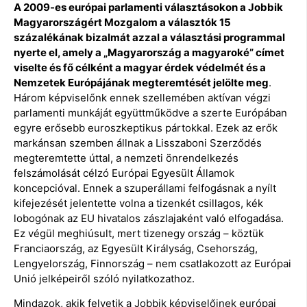
A 2009-es európai parlamenti választásokon a Jobbik
Magyarországért Mozgalom a választók 15
százalékának bizalmát azzal a választási programmal
nyerte el, amely a „Magyarország a magyaroké” címet
viselte és fő célként a magyar érdek védelmét és a
Nemzetek Európájának megteremtését jelölte meg
.
Három képviselőnk ennek szellemében aktívan végzi
parlamenti munkáját együttműködve a szerte Európában
egyre erősebb euroszkeptikus pártokkal. Ezek az erők
markánsan szemben állnak a Lisszaboni Szerződés
megteremtette úttal, a nemzeti önrendelkezés
felszámolását célzó Európai Egyesült Államok
koncepcióval. Ennek a szuperállami felfogásnak a nyílt
kifejezését jelentette volna a tizenkét csillagos, kék
lobogónak az EU hivatalos zászlajaként való elfogadása.
Ez végül meghiúsult, mert tizenegy ország – köztük
Franciaország, az Egyesült Királyság, Csehország,
Lengyelország, Finnország – nem csatlakozott az Európai
Unió jelképeiről szóló nyilatkozathoz.
Mindazok, akik felvetik a Jobbik képviselőinek európai