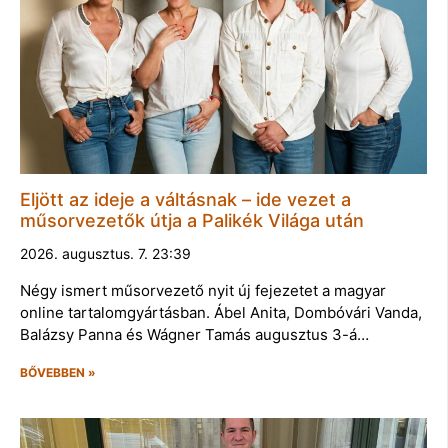
Eljött az ideje a váltásnak – ide vezet a
műsorvezetők útja a Palikék Világa után
2026. augusztus. 7. 23:39
Négy ismert műsorvezető nyit új fejezetet a magyar
online tartalomgyártásban. Ábel Anita, Dombóvári Vanda,
Balázsy Panna és Wágner Tamás augusztus 3-á…
BŐVEBBEN »