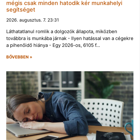
mégis csak minden hatodik kér munkahelyi
segítséget
2026. augusztus. 7. 23:31
Láthatatlanul romlik a dolgozók állapota, miközben
továbbra is munkába járnak - Ilyen hatással van a cégekre
a pihenőidő hiánya - Egy 2026-os, 6105 f…
BŐVEBBEN »