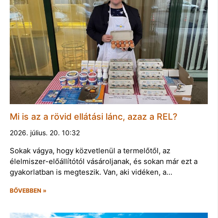
Mi is az a rövid ellátási lánc, azaz a REL?
2026. július. 20. 10:32
Sokak vágya, hogy közvetlenül a termelőtől, az
élelmiszer-előállítótól vásároljanak, és sokan már ezt a
gyakorlatban is megteszik. Van, aki vidéken, a…
BŐVEBBEN »