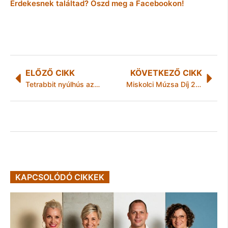
Érdekesnek találtad? Oszd meg a Facebookon!
ELŐZŐ CIKK
KÖVETKEZŐ CIKK
Tetrabbit nyúlhús az Év Étterme Gálán
Miskolci Múzsa Díj 2011. Díjátadó Jubileumi Gálaműsor
KAPCSOLÓDÓ CIKKEK