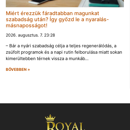
Miért érezzük fáradtabban magunkat
szabadság után? Így győzd le a nyaralás-
másnaposságot!
2026. augusztus. 7. 23:28
– Bár a nyári szabadság célja a teljes regenerálódás, a
zsúfolt programok és a napi rutin felborulása miatt sokan
kimerültebben térnek vissza a munkáb…
BŐVEBBEN »