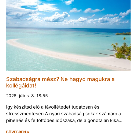
Szabadságra mész? Ne hagyd magukra a
kollégáidat!
2026. július. 8. 18:55
Így készítsd elő a távollétedet tudatosan és
stresszmentesen A nyári szabadság sokak számára a
pihenés és feltöltődés időszaka, de a gondtalan kika…
BŐVEBBEN »