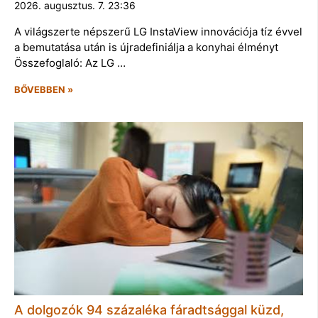
2026. augusztus. 7. 23:36
A világszerte népszerű LG InstaView innovációja tíz évvel
a bemutatása után is újradefiniálja a konyhai élményt
Összefoglaló: Az LG …
BŐVEBBEN »
A dolgozók 94 százaléka fáradtsággal küzd,