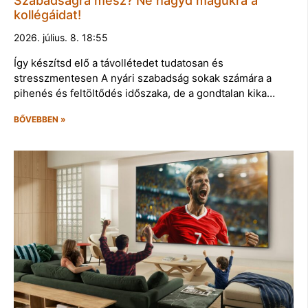
Szabadságra mész? Ne hagyd magukra a
kollégáidat!
2026. július. 8. 18:55
Így készítsd elő a távollétedet tudatosan és
stresszmentesen A nyári szabadság sokak számára a
pihenés és feltöltődés időszaka, de a gondtalan kika…
BŐVEBBEN »