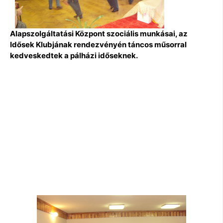
Alapszolgáltatási Központ szociális munkásai, az
Idősek Klubjának rendezvényén táncos műsorral
kedveskedtek a pálházi időseknek.