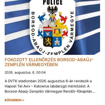
FOKOZOTT ELLENŐRZÉS BORSOD-ABAÚJ-
ZEMPLÉN VÁRMEGYÉBEN
2026. augusztus. 6. 00:04
A DVTK stadionban 2026. augusztus 6-án rendezik a
Hapoel Tel Aviv – Katowice labdarúgó mérkőzést. A
Borsod-Abaúj-Zemplén Vármegyei Rendőr-főkapitán…
BŐVEBBEN »