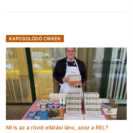
KAPCSOLÓDÓ CIKKEK
Mi is az a rövid ellátási lánc, azaz a REL?