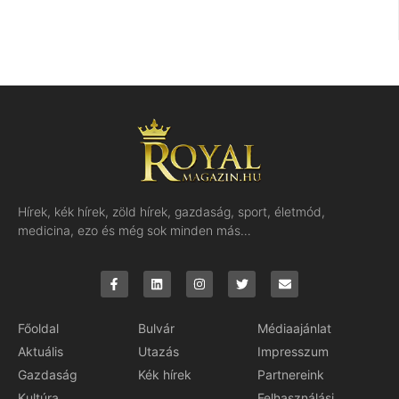
Hírek, kék hírek, zöld hírek, gazdaság, sport, életmód,
medicina, ezo és még sok minden más…
Főoldal
Bulvár
Médiaajánlat
Aktuális
Utazás
Impresszum
Gazdaság
Kék hírek
Partnereink
Kultúra
Felhasználási