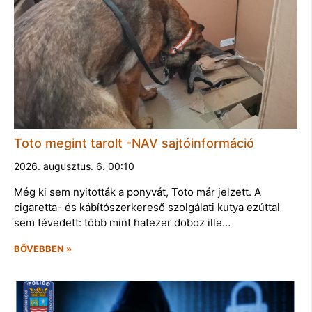
Toto megint tarolt -NAV sajtóinformáció
2026. augusztus. 6. 00:10
Még ki sem nyitották a ponyvát, Toto már jelzett. A
cigaretta- és kábítószerkereső szolgálati kutya ezúttal
sem tévedett: több mint hatezer doboz ille…
BŐVEBBEN »