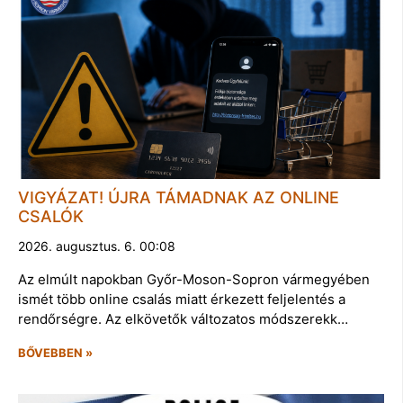
VIGYÁZAT! ÚJRA TÁMADNAK AZ ONLINE
CSALÓK
2026. augusztus. 6. 00:08
Az elmúlt napokban Győr-Moson-Sopron vármegyében
ismét több online csalás miatt érkezett feljelentés a
rendőrségre. Az elkövetők változatos módszerekk…
BŐVEBBEN »