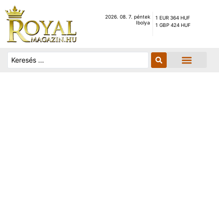
2026. 08. 7. péntek
1 EUR 364 HUF
Ibolya
1 GBP 424 HUF