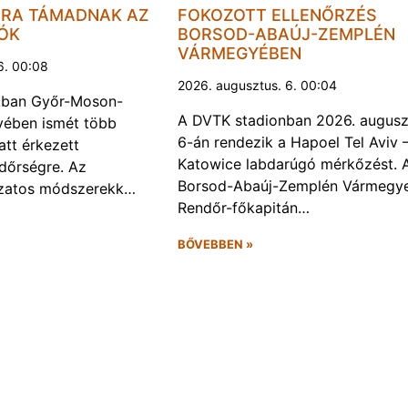
JRA TÁMADNAK AZ
FOKOZOTT ELLENŐRZÉS
LÓK
BORSOD-ABAÚJ-ZEMPLÉN
VÁRMEGYÉBEN
6. 00:08
2026. augusztus. 6. 00:04
kban Győr-Moson-
A DVTK stadionban 2026. augusz
ében ismét több
6-án rendezik a Hapoel Tel Aviv 
att érkezett
Katowice labdarúgó mérkőzést. 
ndőrségre. Az
Borsod-Abaúj-Zemplén Vármegye
ozatos módszerekk…
Rendőr-főkapitán…
BŐVEBBEN »