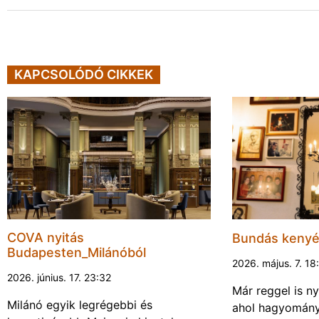
KAPCSOLÓDÓ CIKKEK
COVA nyitás
Bundás kenyér
Budapesten_Milánóból
2026. május. 7. 18
2026. június. 17. 23:32
Már reggel is n
Milánó egyik legrégebbi és
ahol hagyomán