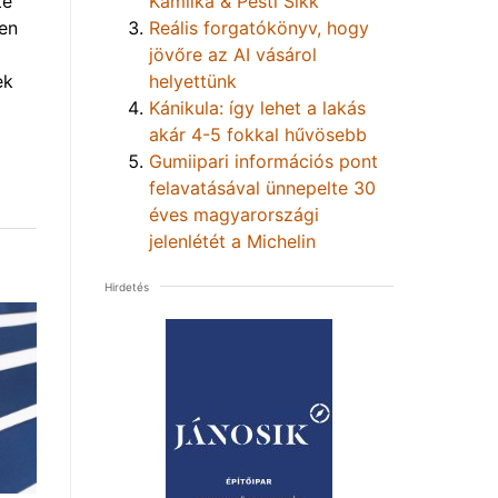
Kamilka & Pesti Sikk
te
Reális forgatókönyv, hogy
den
jövőre az AI vásárol
helyettünk
ek
Kánikula: így lehet a lakás
akár 4-5 fokkal hűvösebb
Gumiipari információs pont
felavatásával ünnepelte 30
éves magyarországi
jelenlétét a Michelin
Hirdetés