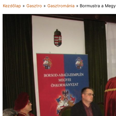
Kezdőlap
»
Gasztro
»
Gasztrománia
»
Bormustra a Meg