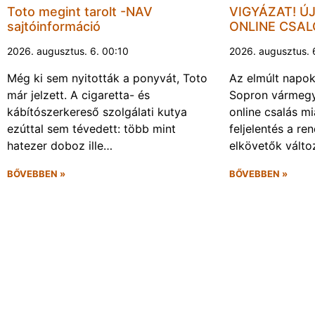
Toto megint tarolt -NAV
VIGYÁZAT! Ú
sajtóinformáció
ONLINE CSA
2026. augusztus. 6. 00:10
2026. augusztus. 
Még ki sem nyitották a ponyvát, Toto
Az elmúlt napo
már jelzett. A cigaretta- és
Sopron vármegy
kábítószerkereső szolgálati kutya
online csalás mi
ezúttal sem tévedett: több mint
feljelentés a re
hatezer doboz ille…
elkövetők vált
BŐVEBBEN »
BŐVEBBEN »