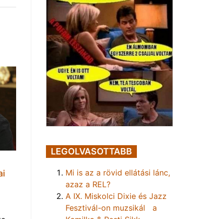
LEGOLVASOTTABB
Mi is az a rövid ellátási lánc,
ai
azaz a REL?
A IX. Miskolci Dixie és Jazz
Fesztivál-on muzsikál a