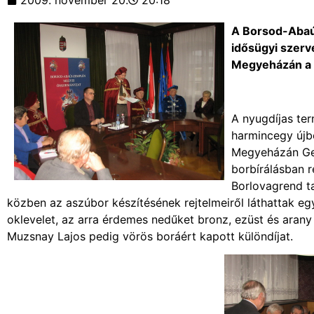
2009. november 20.
20:18
A Borsod-Abaú
idősügyi szer
Megyeházán a 
A nyugdíjas te
harmincegy újbo
Megyeházán Ger
borbírálásban 
Borlovagrend ta
közben az aszúbor készítésének rejtelmeiről láthattak 
oklevelet, az arra érdemes nedűket bronz, ezüst és arany m
Muzsnay Lajos pedig vörös boráért kapott különdíjat.