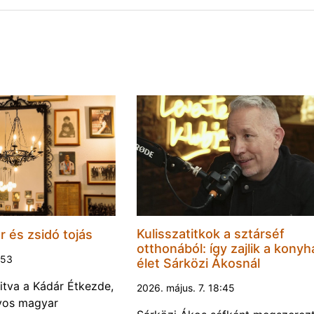
Kulisszatitkok a sztárséf
 és zsidó tojás
otthonából: így zajlik a konyh
:53
élet Sárközi Ákosnál
yitva a Kádár Étkezde,
2026. május. 7. 18:45
yos magyar