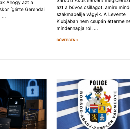
Sárközi Ákos séfként megszerez
nak Ahogy azt a
azt a bűvös csillagot, amire min
áskor ígérte Gerendai
szakmabelije vágyik. A Levente
l …
Klubjában nem csupán éttermein
mindennapjairól, …
BŐVEBBEN »