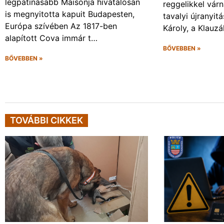
legpatinásabb Maisonja hivatalosan
reggelikkel vár
is megnyitotta kapuit Budapesten,
tavalyi újranyit
Európa szívében Az 1817-ben
Károly, a Klauzá
alapított Cova immár t…
BŐVEBBEN »
BŐVEBBEN »
TOVÁBBI CIKKEK