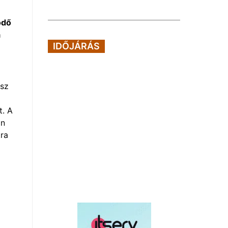
ödő
a
IDŐJÁRÁS
ász
t. A
on
tra