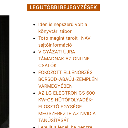
LEGUTÓBBI BEJEGYZÉSEK
Idén is népszerű volt a
könyvtári tábor
Toto megint tarolt -NAV
sajtóinformáció
VIGYÁZAT! ÚJRA
TÁMADNAK AZ ONLINE
CSALÓK
FOKOZOTT ELLENŐRZÉS
BORSOD-ABAÚJ-ZEMPLÉN
VÁRMEGYÉBEN
AZ LG ELECTRONICS 600
KW-OS HŰTŐFOLYADÉK-
ELOSZTÓ EGYSÉGE
MEGSZEREZTE AZ NVIDIA
TANÚSÍTÁSÁT
Lehullt a lepel: ha pénzre