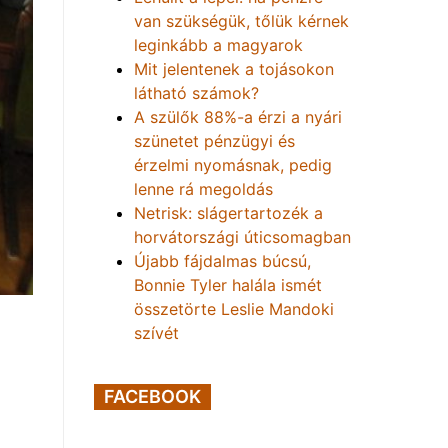
van szükségük, tőlük kérnek
leginkább a magyarok
Mit jelentenek a tojásokon
látható számok?
A szülők 88%-a érzi a nyári
szünetet pénzügyi és
érzelmi nyomásnak, pedig
lenne rá megoldás
Netrisk: slágertartozék a
horvátországi úticsomagban
Újabb fájdalmas búcsú,
Bonnie Tyler halála ismét
összetörte Leslie Mandoki
szívét
FACEBOOK