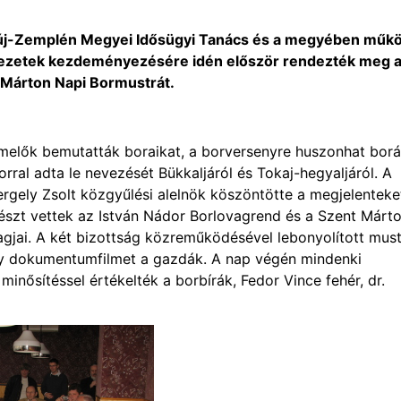
j-Zemplén Megyei Idősügyi Tanács és a megyében műk
vezetek kezdeményezésére idén először rendezték meg 
Márton Napi Bormustrát.
rmelők bemutatták boraikat, a borversenyre huszonhat bor
rral adta le nevezését Bükkaljáról és Tokaj-hegyaljáról. A
gely Zsolt közgyűlési alelnök köszöntötte a megjelenteke
részt vettek az István Nádor Borlovagrend és a Szent Márt
gjai. A két bizottság közreműködésével lebonyolított mus
egy dokumentumfilmet a gazdák. A nap végén mindenki
inősítéssel értékelték a borbírák, Fedor Vince fehér, dr.