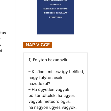
tus
–
A
NAP VICCE
i
1) Folyton hazudozik
——————–
– Kisfiam, mi lesz így belőled,
hogy folyton csak
hazudozol?
– Ha ügyetlen vagyok
börtöntöltelék, ha ügyes
vagyok meteorológus,
ha nagyon ügyes vagyok,