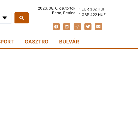
2026. 08. 6. csütörtök
1 EUR 362 HUF
Berta, Bettina
1 GBP 422 HUF
SPORT
GASZTRO
BULVÁR