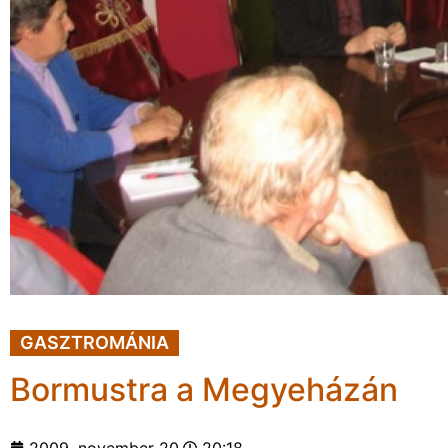
GASZTROMÁNIA
Bormustra a Megyeházán