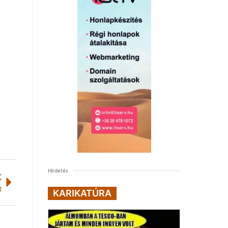
Hirdetés
K
t
KARIKATÚRA