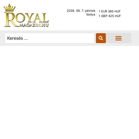
2026. 08. 7. péntek
1 EUR 365 HUF
Ibolya
1 GBP 425 HUF