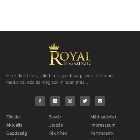
Hírek, kék hírek, zöld hírek, gazdaság, sport, életmód,
medicina, ezo és még sok minden más…
Főoldal
Bulvár
Médiaajánlat
Aktuális
Utazás
Impresszum
Gazdaság
Kék hírek
Partnereink