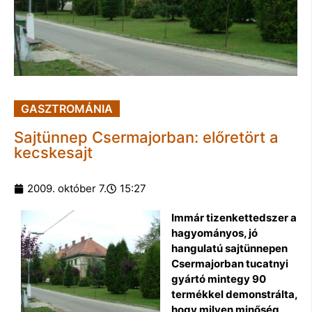
GASZTROMÁNIA
Sajtünnep Csermajorban: előretört a
kecskesajt
2009. október 7.
15:27
Immár tizenkettedszer a
hagyományos, jó
hangulatú sajtünnepen
Csermajorban tucatnyi
gyártó mintegy 90
termékkel demonstrálta,
hogy milyen minőség