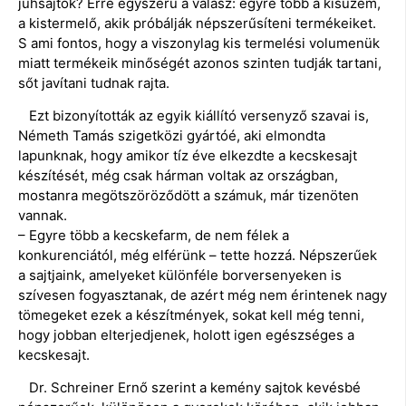
juhsajtok? Erre egyszerű a válasz: egyre több a kisüzem,
a kistermelő, akik próbálják népszerűsíteni termékeiket.
S ami fontos, hogy a viszonylag kis termelési volumenük
miatt termékeik minőségét azonos szinten tudják tartani,
sőt javítani tudnak rajta.
Ezt bizonyították az egyik kiállító versenyző szavai is,
Németh Tamás szigetközi gyártóé, aki elmondta
lapunknak, hogy amikor tíz éve elkezdte a kecskesajt
készítését, még csak hárman voltak az országban,
mostanra megötszöröződött a számuk, már tizenöten
vannak.
– Egyre több a kecskefarm, de nem félek a
konkurenciától, még elférünk – tette hozzá. Népszerűek
a sajtjaink, amelyeket különféle borversenyeken is
szívesen fogyasztanak, de azért még nem érintenek nagy
tömegeket ezek a készítmények, sokat kell még tenni,
hogy jobban elterjedjenek, holott igen egészséges a
kecskesajt.
Dr. Schreiner Ernő szerint a kemény sajtok kevésbé