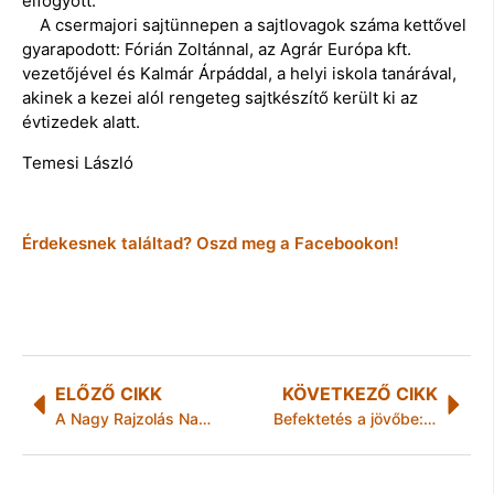
elfogyott.
A csermajori sajtünnepen a sajtlovagok száma kettővel
gyarapodott: Fórián Zoltánnal, az Agrár Európa kft.
vezetőjével és Kalmár Árpáddal, a helyi iskola tanárával,
akinek a kezei alól rengeteg sajtkészítő került ki az
évtizedek alatt.
Temesi László
Érdekesnek találtad? Oszd meg a Facebookon!
ELŐZŐ CIKK
KÖVETKEZŐ CIKK
A Nagy Rajzolás Napja
Befektetés a jövőbe: a Bizottság további 50 milliárd euró mozgósítását javasolja az alacsony szén-dioxid-kibocsátással járó technológiák terén