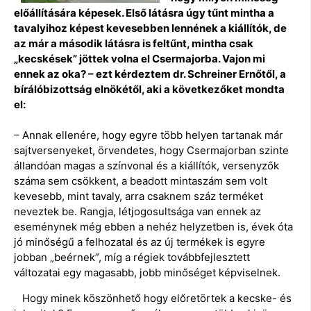
előállítására képesek. Első látásra úgy tűnt mintha a
tavalyihoz képest kevesebben lennének a kiállítók, de
az már a második látásra is feltűnt, mintha csak
„kecskések” jöttek volna el Csermajorba. Vajon mi
ennek az oka? – ezt kérdeztem dr. Schreiner Ernőtől, a
bírálóbizottság elnökétől, aki a következőket mondta
el:
– Annak ellenére, hogy egyre több helyen tartanak már
sajtversenyeket, örvendetes, hogy Csermajorban szinte
állandóan magas a színvonal és a kiállítók, versenyzők
száma sem csökkent, a beadott mintaszám sem volt
kevesebb, mint tavaly, arra csaknem száz terméket
neveztek be. Rangja, létjogosultsága van ennek az
eseménynek még ebben a nehéz helyzetben is, évek óta
jó minőségű a felhozatal és az új termékek is egyre
jobban „beérnek”, míg a régiek továbbfejlesztett
változatai egy magasabb, jobb minőséget képviselnek.
Hogy minek köszönhető hogy előretörtek a kecske- és