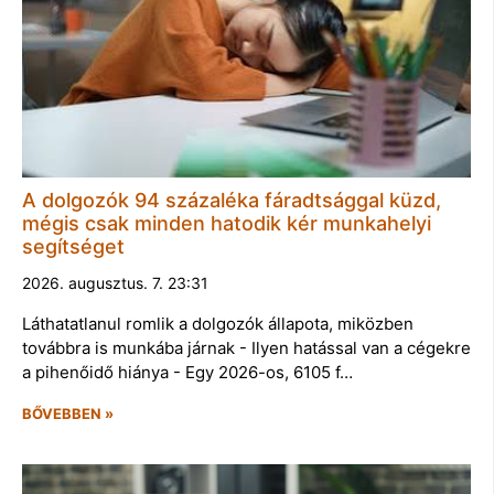
A dolgozók 94 százaléka fáradtsággal küzd,
mégis csak minden hatodik kér munkahelyi
segítséget
2026. augusztus. 7. 23:31
Láthatatlanul romlik a dolgozók állapota, miközben
továbbra is munkába járnak - Ilyen hatással van a cégekre
a pihenőidő hiánya - Egy 2026-os, 6105 f…
BŐVEBBEN »