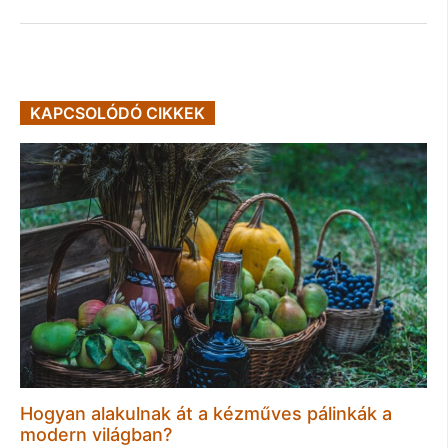
KAPCSOLÓDÓ CIKKEK
Hogyan alakulnak át a kézműves pálinkák a
modern világban?