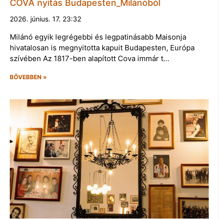
COVA nyitás Budapesten_Milánóból
2026. június. 17. 23:32
Milánó egyik legrégebbi és legpatinásabb Maisonja
hivatalosan is megnyitotta kapuit Budapesten, Európa
szívében Az 1817-ben alapított Cova immár t…
BŐVEBBEN »