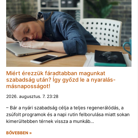
Miért érezzük fáradtabban magunkat
szabadság után? Így győzd le a nyaralás-
másnaposságot!
2026. augusztus. 7. 23:28
– Bár a nyári szabadság célja a teljes regenerálódás, a
zsúfolt programok és a napi rutin felborulása miatt sokan
kimerültebben térnek vissza a munkáb…
BŐVEBBEN »