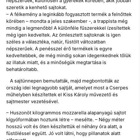
népszerűek, különösen a gyerekek körében, akik jobban
szeretik a kenhető sajtokat.
– A félkemény a leginkább fogyasztott termék a felnőttek
körében – mondta a jeles szakember -, a trappista még
mindig a legmenőbb! A különféle fűszerekkel ízesítettek
még igen kedveltek. Az ömlesztett sajtoknak is igen
széles a választéka, natúr, füstölt változatban
népszerűek. A penésszel érő termékek is egyre
kedveltebbek, de még mindig sokan idegenkednek tőlük
az illatuk miatt, és a minőségük megtartása is
behatároltabb.
A sajtünnepen bemutatták, majd megbontották az
ország idei legnagyobb sajtját, amelyet most a Cserpes
műhelyben készítettek el Kiss Károly művezető és
sajtmester vezetésével.
– Huszonöt kilogrammos mozzarella alapanyagú sajtot
kígyóformában hoztunk létre – mesélte. – Négy méter
hosszú volt és öten készítettük el néhány óra alatt, a
füstöléssel együtt. Jó volt látni, hogy pillanatok alatt