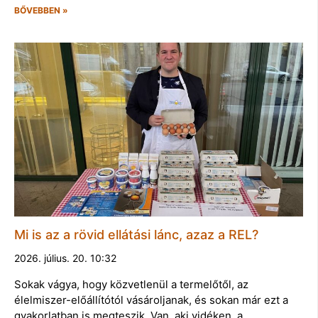
BŐVEBBEN »
Mi is az a rövid ellátási lánc, azaz a REL?
2026. július. 20. 10:32
Sokak vágya, hogy közvetlenül a termelőtől, az
élelmiszer-előállítótól vásároljanak, és sokan már ezt a
gyakorlatban is megteszik. Van, aki vidéken, a…