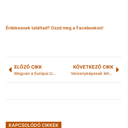
Érdekesnek találtad? Oszd meg a Facebookon!
ELŐZŐ CIKK
KÖVETKEZŐ CIKK
Megvan a Európai Unió Kulturális Öröksége Nagydíjának 2009-es hét nyertese
Versenyképesek lehetünk-e az Európai Unióban?
KAPCSOLÓDÓ CIKKEK