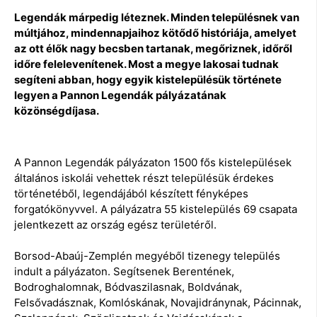
Legendák márpedig léteznek. Minden településnek van
múltjához, mindennapjaihoz kötődő históriája, amelyet
az ott élők nagy becsben tartanak, megőriznek, időről
időre felelevenítenek. Most a megye lakosai tudnak
segíteni abban, hogy egyik kistelepülésük története
legyen a Pannon Legendák pályázatának
közönségdíjasa.
A Pannon Legendák pályázaton 1500 fős kistelepülések
általános iskolái vehettek részt településük érdekes
történetéből, legendájából készített fényképes
forgatókönyvvel. A pályázatra 55 kistelepülés 69 csapata
jelentkezett az ország egész területéről.
Borsod-Abaúj-Zemplén megyéből tizenegy település
indult a pályázaton. Segítsenek Berentének,
Bodroghalomnak, Bódvaszilasnak, Boldvának,
Felsővadásznak, Komlóskának, Novajidránynak, Pácinnak,