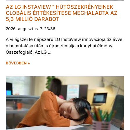
AZ LG INSTAVIEW™ HŰTŐSZEKRÉNYEINEK
GLOBÁLIS ÉRTÉKESÍTÉSE MEGHALADTA AZ
5,3 MILLIÓ DARABOT
2026. augusztus. 7. 23:36
A világszerte népszerű LG InstaView innovációja tíz évvel
a bemutatása után is újradefiniálja a konyhai élményt
Összefoglaló: Az LG …
BŐVEBBEN »