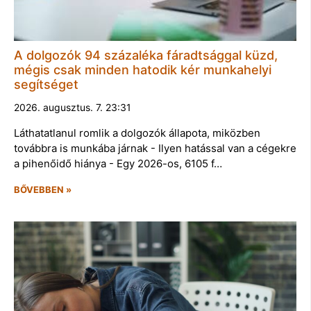
A dolgozók 94 százaléka fáradtsággal küzd,
mégis csak minden hatodik kér munkahelyi
segítséget
2026. augusztus. 7. 23:31
Láthatatlanul romlik a dolgozók állapota, miközben
továbbra is munkába járnak - Ilyen hatással van a cégekre
a pihenőidő hiánya - Egy 2026-os, 6105 f…
BŐVEBBEN »