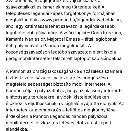
Szalonnának, Szögligetnek és Vajdácskának a
szavazataikkal és ismerjék meg történeteiket! A
települések legendái képes forgatókönyv formájában
megtalálhatóak a www.pannon.hu/legendak weboldalon,
ahol egy kattintással lehet szavazni a legérdekesebb,
legötletesebb pályaműre. A zsűri tagjai – Goda Krisztina,
Kamarás Iván és dr. Majorosi Emese – által legjobbnak
ítélt pályaművet a Pannon megfilmesíti. A
közönségszavazáson legtöbb szavazatott elért iskola
pedig mobilinternettel felszerelt laptopot kap ajándékba.
A Pannon az ország lakosságának 99 százaléka számára
biztosít szélessávú, e-mailezésre és böngészésre
megfelelő sebességet biztosító mobil internetet. A
Pannon célja a pályázattal az, hogy az alacsony internet-
ellátottságú területekre, a vidéki kistelepüléseken
élőkhöz is eljuthassanak a világháló nyújtotta előnyök. Az
internetes kutatómunka és a feltöltés megkönnyítése
érdekében a Pannon Legendák minden pályázója
mobilinternet-eszközt és féléves előfizetést kapott
ajándékba.