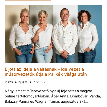
Eljött az ideje a váltásnak – ide vezet a
műsorvezetők útja a Palikék Világa után
2026. augusztus. 7. 23:39
Négy ismert műsorvezető nyit új fejezetet a magyar
online tartalomgyártásban. Ábel Anita, Dombóvári Vanda,
Balázsy Panna és Wágner Tamás augusztus 3-á…