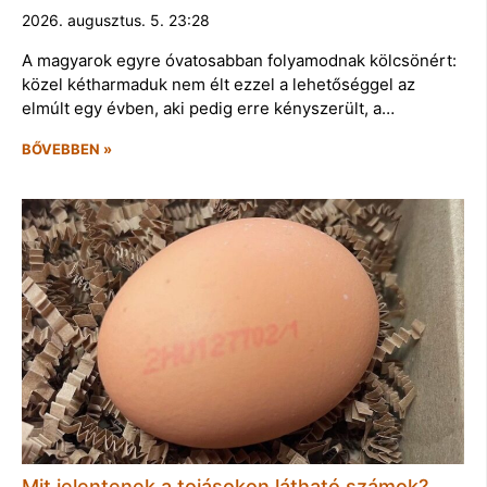
2026. augusztus. 5. 23:28
A magyarok egyre óvatosabban folyamodnak kölcsönért:
közel kétharmaduk nem élt ezzel a lehetőséggel az
elmúlt egy évben, aki pedig erre kényszerült, a…
BŐVEBBEN »
Mit jelentenek a tojásokon látható számok?