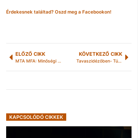
Érdekesnek találtad? Oszd meg a Facebookon!
ELŐZŐ CIKK
KÖVETKEZŐ CIKK
MTA MFA: Minőségi váltást a magyar iparban mikro- és nanoelektronikával!
Tavaszidézőben- Túrós krémes
KAPCSOLÓDÓ CIKKEK