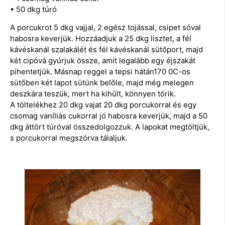
• 50 dkg túró
A porcukrot 5 dkg vajjal, 2 egész tojással, csipet sóval
habosra keverjük. Hozzáadjuk a 25 dkg lisztet, a fél
kávéskanál szalakálét és fél kávéskanál sütőport, majd
két cipóvá gyúrjuk össze, amit legalább egy éjszakát
pihentetjük. Másnap reggel a tepsi hátán170 0C-os
sütőben két lapot sütünk belőle, majd még melegen
deszkára teszük, mert ha kihűlt, könnyen törik.
A töltelékhez 20 dkg vajat 20 dkg porcukorral és egy
csomag vaníliás cukorral jó habosra keverjük, majd a 50
dkg áttört túróval összedolgozzuk. A lapokat megtöltjük,
s porcukorral megszórva tálaljuk.