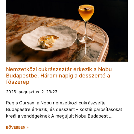
Nemzetközi cukrászsztár érkezik a Nobu
Budapestbe. Három napig a desszerté a
főszerep
2026. augusztus. 2. 23:23
Regis Cursan, a Nobu nemzetközi cukrászséfje
Budapestre érkezik, és desszert – koktél párosításokat
kreál a vendégeknek A megújult Nobu Budapest …
BŐVEBBEN »