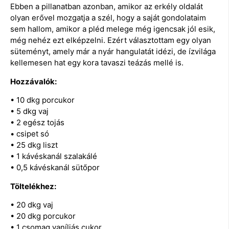
Ebben a pillanatban azonban, amikor az erkély oldalát
olyan erővel mozgatja a szél, hogy a saját gondolataim
sem hallom, amikor a pléd melege még igencsak jól esik,
még nehéz ezt elképzelni. Ezért választottam egy olyan
süteményt, amely már a nyár hangulatát idézi, de ízvilága
kellemesen hat egy kora tavaszi teázás mellé is.
Hozzávalók:
• 10 dkg porcukor
• 5 dkg vaj
• 2 egész tojás
• csipet só
• 25 dkg liszt
• 1 kávéskanál szalakálé
• 0,5 kávéskanál sütőpor
Töltelékhez:
• 20 dkg vaj
• 20 dkg porcukor
• 1 csomag vaníliás cukor