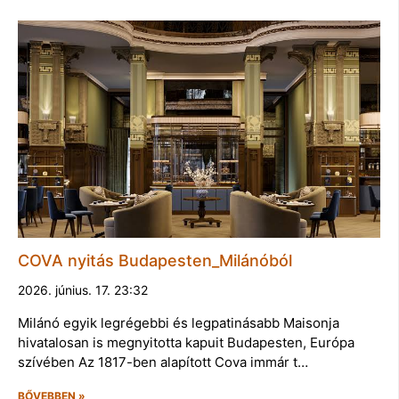
COVA nyitás Budapesten_Milánóból
2026. június. 17. 23:32
Milánó egyik legrégebbi és legpatinásabb Maisonja
hivatalosan is megnyitotta kapuit Budapesten, Európa
szívében Az 1817-ben alapított Cova immár t…
BŐVEBBEN »