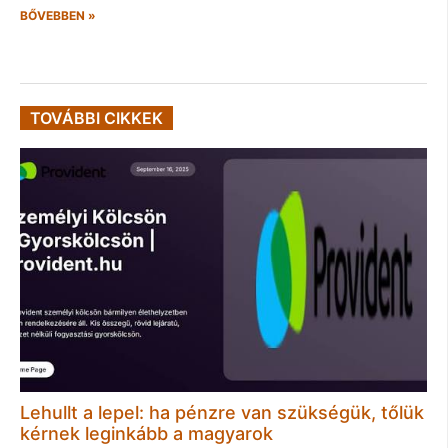
BŐVEBBEN »
TOVÁBBI CIKKEK
Lehullt a lepel: ha pénzre van szükségük, tőlük
kérnek leginkább a magyarok