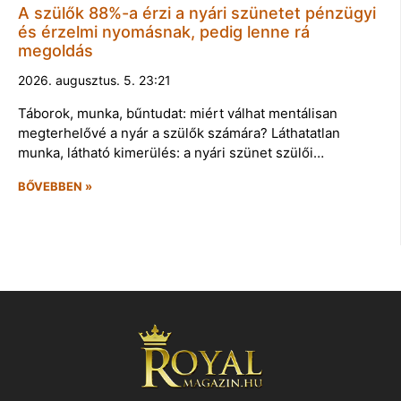
A szülők 88%-a érzi a nyári szünetet pénzügyi
és érzelmi nyomásnak, pedig lenne rá
megoldás
2026. augusztus. 5. 23:21
Táborok, munka, bűntudat: miért válhat mentálisan
megterhelővé a nyár a szülők számára? Láthatatlan
munka, látható kimerülés: a nyári szünet szülői…
BŐVEBBEN »