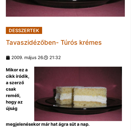
DESSZERTEK
Tavaszidézőben- Túrós krémes
2009. május 26.
21:32
Mikor ez a
cikk íródik,
a szerző
csak
reméli,
hogy az
újság
megjelenésekor már hat ágra süt a nap.