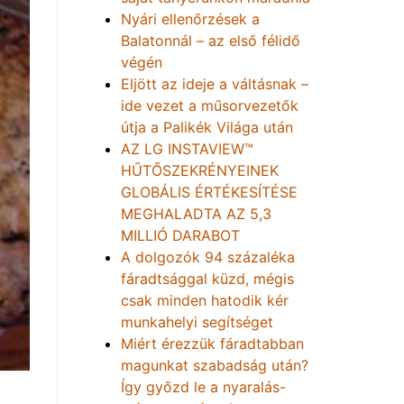
Nyári ellenőrzések a
Balatonnál – az első félidő
végén
Eljött az ideje a váltásnak –
ide vezet a műsorvezetők
útja a Palikék Világa után
AZ LG INSTAVIEW™
HŰTŐSZEKRÉNYEINEK
GLOBÁLIS ÉRTÉKESÍTÉSE
MEGHALADTA AZ 5,3
MILLIÓ DARABOT
A dolgozók 94 százaléka
fáradtsággal küzd, mégis
csak minden hatodik kér
munkahelyi segítséget
Miért érezzük fáradtabban
magunkat szabadság után?
Így győzd le a nyaralás-