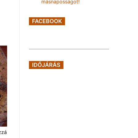
másnaposságot!
FACEBOOK
IDŐJÁRÁS
zzá