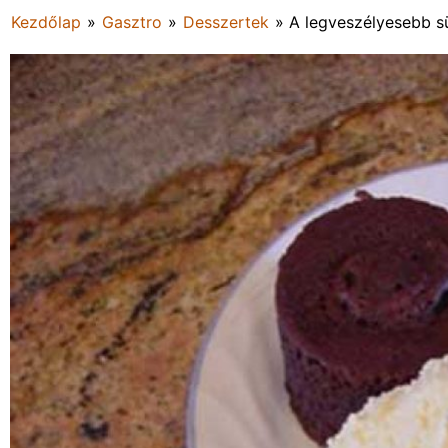
Kezdőlap
»
Gasztro
»
Desszertek
»
A legveszélyesebb s