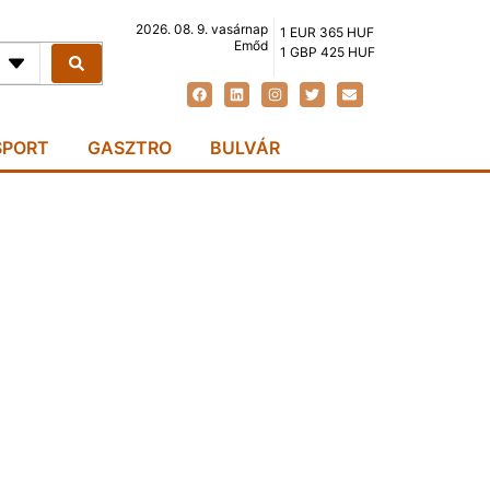
2026. 08. 9. vasárnap
1 EUR 365 HUF
Emőd
1 GBP 425 HUF
SPORT
GASZTRO
BULVÁR