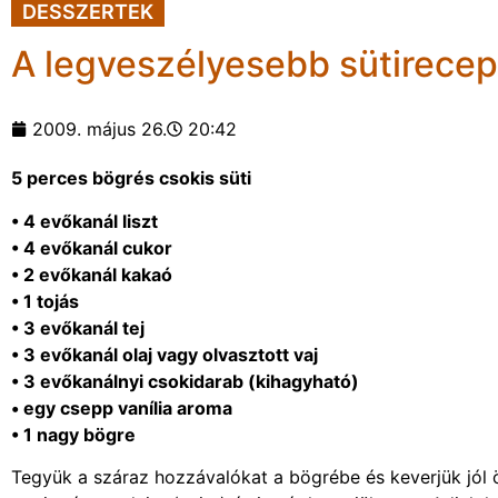
DESSZERTEK
A legveszélyesebb sütirecep
2009. május 26.
20:42
5 perces bögrés csokis süti
• 4 evőkanál liszt
• 4 evőkanál cukor
• 2 evőkanál kakaó
• 1 tojás
• 3 evőkanál tej
• 3 evőkanál olaj vagy olvasztott vaj
• 3 evőkanálnyi csokidarab (kihagyható)
• egy csepp vanília aroma
• 1 nagy bögre
Tegyük a száraz hozzávalókat a bögrébe és keverjük jól ös