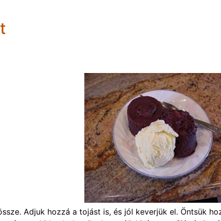
t
sze. Adjuk hozzá a tojást is, és jól keverjük el. Öntsük ho