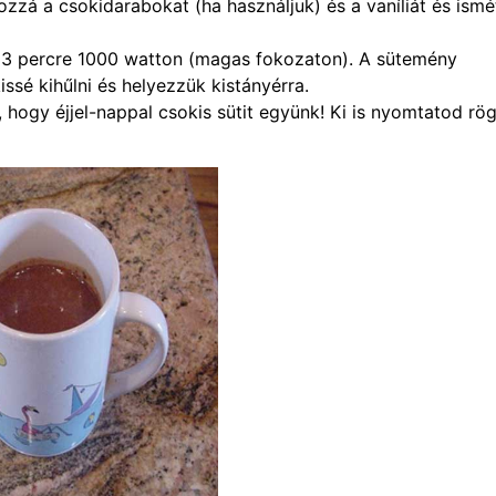
hozzá a csokidarabokat (ha használjuk) és a vaníliát és ismé
 3 percre 1000 watton (magas fokozaton). A sütemény
ssé kihűlni és helyezzük kistányérra.
, hogy éjjel-nappal csokis sütit együnk! Ki is nyomtatod rög