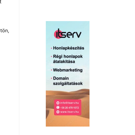
t
tön,