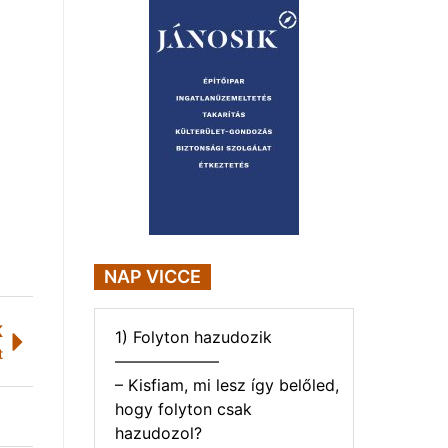
NAP VICCE
K
1) Folyton hazudozik
t
——————–
– Kisfiam, mi lesz így belőled,
hogy folyton csak
hazudozol?