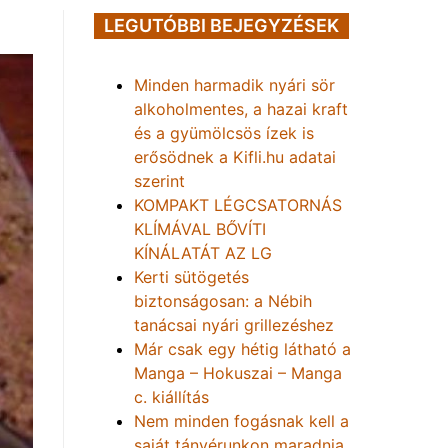
LEGUTÓBBI BEJEGYZÉSEK
Minden harmadik nyári sör
alkoholmentes, a hazai kraft
és a gyümölcsös ízek is
erősödnek a Kifli.hu adatai
szerint
KOMPAKT LÉGCSATORNÁS
KLÍMÁVAL BŐVÍTI
KÍNÁLATÁT AZ LG
Kerti sütögetés
biztonságosan: a Nébih
tanácsai nyári grillezéshez
Már csak egy hétig látható a
Manga – Hokuszai – Manga
c. kiállítás
Nem minden fogásnak kell a
saját tányérunkon maradnia