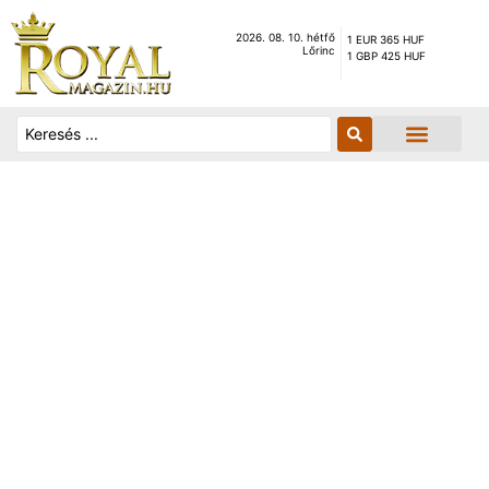
2026. 08. 10. hétfő
1 EUR 365 HUF
Lőrinc
1 GBP 425 HUF