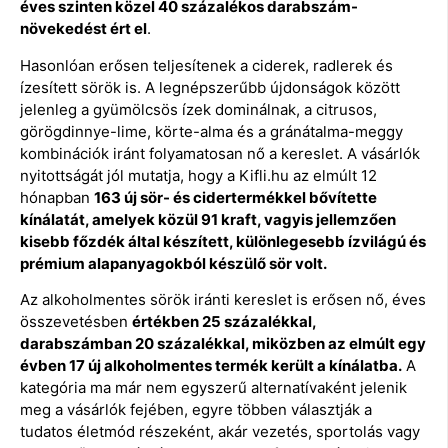
éves szinten közel 40 százalékos darabszám-
növekedést ért el
.
Hasonlóan erősen teljesítenek a ciderek, radlerek és
ízesített sörök is. A legnépszerűbb újdonságok között
jelenleg a gyümölcsös ízek dominálnak, a citrusos,
görögdinnye-lime, körte-alma és a gránátalma-meggy
kombinációk iránt folyamatosan nő a kereslet. A vásárlók
nyitottságát jól mutatja, hogy a Kifli.hu az elmúlt 12
hónapban
163 új sör- és cidertermékkel bővítette
kínálatát, amelyek közül 91 kraft, vagyis jellemzően
kisebb főzdék által készített, különlegesebb ízvilágú és
prémium alapanyagokból készülő sör volt.
Az alkoholmentes sörök iránti kereslet is erősen nő, éves
összevetésben
értékben 25 százalékkal,
darabszámban 20 százalékkal, miközben az elmúlt egy
évben 17 új alkoholmentes termék került a kínálatba.
A
kategória ma már nem egyszerű alternatívaként jelenik
meg a vásárlók fejében, egyre többen választják a
tudatos életmód részeként, akár vezetés, sportolás vagy