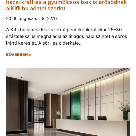
hazai kraft és a gyümölcsös ízek is erősödnek
a Kifli.hu adatai szerint
2026. augusztus. 8. 22:17
A Kifli.hu statisztikái szerint péntekenként akár 25–30
százalékkal is meghaladja az átlagos napi szintet a sörök
iránti kereslet. A sör- és ciderkate…
BŐVEBBEN »