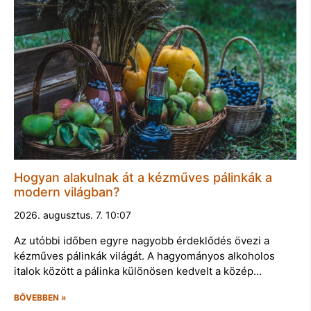
Hogyan alakulnak át a kézműves pálinkák a
modern világban?
2026. augusztus. 7. 10:07
Az utóbbi időben egyre nagyobb érdeklődés övezi a
kézműves pálinkák világát. A hagyományos alkoholos
italok között a pálinka különösen kedvelt a közép…
BŐVEBBEN »