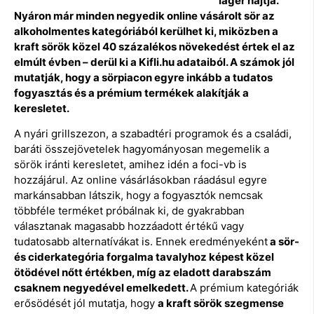
lager hajtja.
Nyáron már minden negyedik online vásárolt sör az
alkoholmentes kategóriából kerülhet ki, miközben a
kraft sörök közel 40 százalékos növekedést értek el az
elmúlt évben – derül ki a Kifli.hu adataiból. A számok jól
mutatják, hogy a sörpiacon egyre inkább a tudatos
fogyasztás és a prémium termékek alakítják a
keresletet.
A nyári grillszezon, a szabadtéri programok és a családi,
baráti összejövetelek hagyományosan megemelik a
sörök iránti keresletet, amihez idén a foci-vb is
hozzájárul. Az online vásárlásokban ráadásul egyre
markánsabban látszik, hogy a fogyasztók nemcsak
többféle terméket próbálnak ki, de gyakrabban
választanak magasabb hozzáadott értékű vagy
tudatosabb alternatívákat is. Ennek eredményeként
a sör-
és ciderkategória forgalma tavalyhoz képest közel
ötödével nőtt értékben, míg az eladott darabszám
csaknem negyedével emelkedett.
A prémium kategóriák
erősödését jól mutatja, hogy
a kraft sörök szegmense