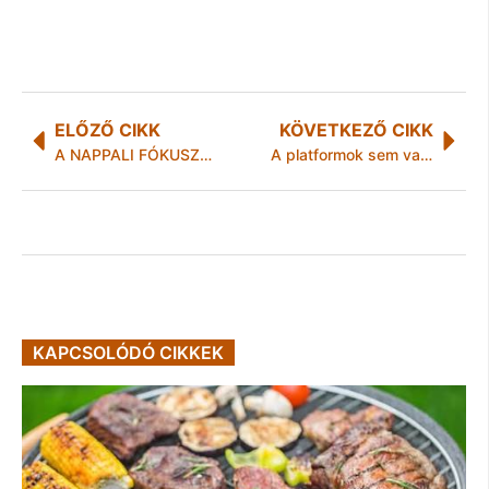
ELŐZŐ CIKK
KÖVETKEZŐ CIKK
A NAPPALI FÓKUSZPONTJA: ÍGY VÁLHAT A TV A LAKÓTÉR DIZÁJNOS ELEMÉVÉ
A platformok sem vakfoltok: milliós bírságok a sneakercsoportokban-NAV sajtóközlemény
KAPCSOLÓDÓ CIKKEK