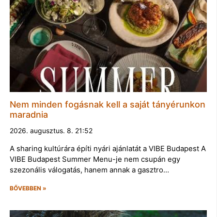
Nem minden fogásnak kell a saját tányérunkon
maradnia
2026. augusztus. 8. 21:52
A sharing kultúrára építi nyári ajánlatát a VIBE Budapest A
VIBE Budapest Summer Menu-je nem csupán egy
szezonális válogatás, hanem annak a gasztro…
BŐVEBBEN »