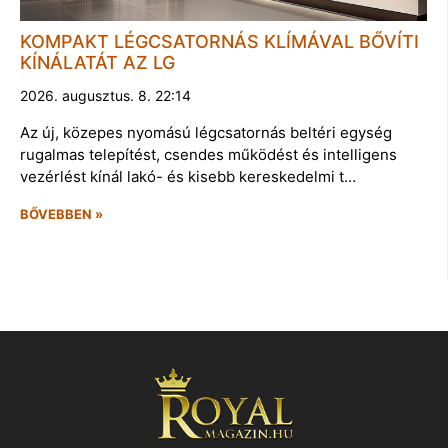
KOMPAKT LÉGCSATORNÁS KLÍMÁVAL BŐVÍTI
KÍNÁLATÁT AZ LG
2026. augusztus. 8. 22:14
Az új, közepes nyomású légcsatornás beltéri egység
rugalmas telepítést, csendes működést és intelligens
vezérlést kínál lakó- és kisebb kereskedelmi t…
BŐVEBBEN »