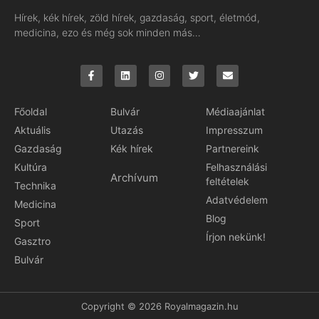
Hírek, kék hírek, zöld hírek, gazdaság, sport, életmód,
medicina, ezo és még sok minden más…
Főoldal
Bulvár
Médiaajánlat
Aktuális
Utazás
Impresszum
Gazdaság
Kék hírek
Partnereink
Kultúra
Felhasználási
Archívum
feltételek
Technika
Adatvédelem
Medicina
Blog
Sport
Írjon nekünk!
Gasztro
Bulvár
Copyright © 2026 Royalmagazin.hu