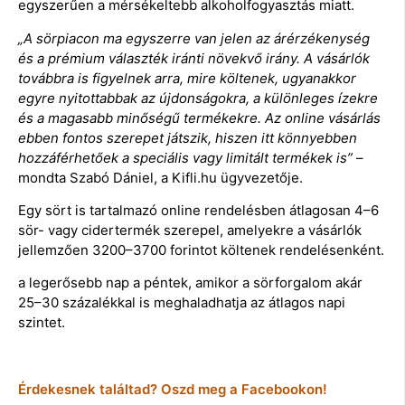
egyszerűen a mérsékeltebb alkoholfogyasztás miatt.
„A sörpiacon ma egyszerre van jelen az árérzékenység
és a prémium választék iránti növekvő irány. A vásárlók
továbbra is figyelnek arra, mire költenek, ugyanakkor
egyre nyitottabbak az újdonságokra, a különleges ízekre
és a magasabb minőségű termékekre. Az online vásárlás
ebben fontos szerepet játszik, hiszen itt könnyebben
hozzáférhetőek a speciális vagy limitált termékek is”
–
mondta Szabó Dániel, a Kifli.hu ügyvezetője.
Egy sört is tartalmazó online rendelésben átlagosan 4–6
sör- vagy cidertermék szerepel, amelyekre a vásárlók
jellemzően 3200–3700 forintot költenek rendelésenként.
a legerősebb nap a péntek, amikor a sörforgalom akár
25–30 százalékkal is meghaladhatja az átlagos napi
szintet.
Érdekesnek találtad? Oszd meg a Facebookon!