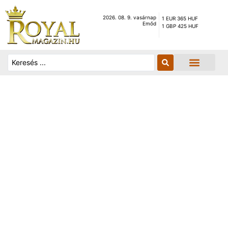
2026. 08. 9. vasárnap
1 EUR 365 HUF
Emőd
1 GBP 425 HUF