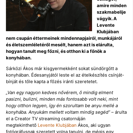
amire minden
szakmabelije
vágyik. A
Levente
Klubjában
nem csupán éttermeinek mindennapjairól, munkájáról
és életszemléletéről mesélt, hanem azt is elárulta,
hogyan tanult meg főzni, és otthon ki a főnök a
konyhában.
Sárközi Ákos már kisgyermekként sokat sündörgött a
konyhában. Édesanyjától leste el az ételkészítés csínját-
bínját és tőle kapta a főzés iránti szeretetet.
„Van egy nagyon kedves nővérem, ő mindig elment
pasizni, bulizni, minden más fontosabb volt neki, mint
hogy otthon legyen, így én szorultam be anyu mellé a
konyhába. Anyukám mellett voltam mindig segéd”
– árulta
el a Creator TV streaming csatornáján
megtekinthető
Levente Klubjában
Ákos, aki ugyan
fotógráfusnak szeretett volna tanulni, de mégis egy