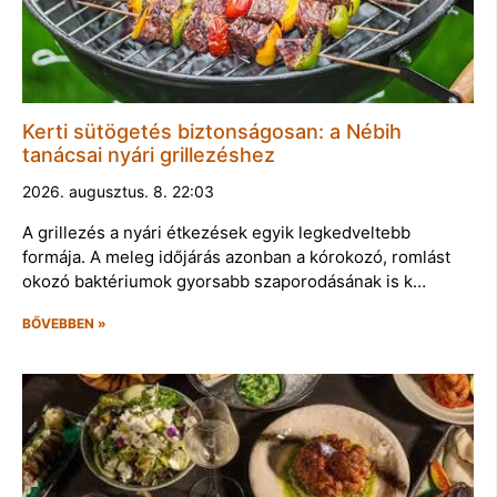
Kerti sütögetés biztonságosan: a Nébih
tanácsai nyári grillezéshez
2026. augusztus. 8. 22:03
A grillezés a nyári étkezések egyik legkedveltebb
formája. A meleg időjárás azonban a kórokozó, romlást
okozó baktériumok gyorsabb szaporodásának is k…
BŐVEBBEN »