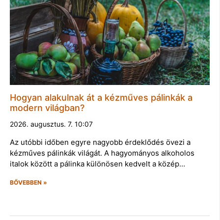
Hogyan alakulnak át a kézműves pálinkák a
modern világban?
2026. augusztus. 7. 10:07
Az utóbbi időben egyre nagyobb érdeklődés övezi a
kézműves pálinkák világát. A hagyományos alkoholos
italok között a pálinka különösen kedvelt a közép…
BŐVEBBEN »