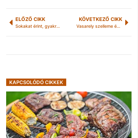
ELŐZŐ CIKK
KÖVETKEZŐ CIKK
Sokakat érint, gyakran rejtve marad – de odafigyeléssel időben felismerhető a hólyagrák
Vasarely szelleme és a képzelet határai: jubileumi fényáradat borítja be Pécset a 10. Zsolnay Fényfesztiválon
KAPCSOLÓDÓ CIKKEK