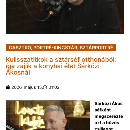
GASZTRO
,
PORTRÉ-KINCSTÁR
,
SZTÁRPORTRÉ
Kulisszatitkok a sztárséf otthonából:
így zajlik a konyhai élet Sárközi
Ákosnál
2026. május 15.
01:02
Sárközi Ákos
séfként
megszerezte
azt a bűvös
csillagot,