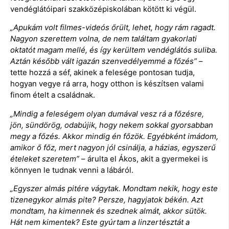
vendéglátóipari szakközépiskolában kötött ki végül.
„Apukám volt filmes-videós őrült, lehet, hogy rám ragadt.
Nagyon szerettem volna, de nem találtam gyakorlati
oktatót magam mellé, és így kerültem vendéglátós suliba.
Aztán később vált igazán szenvedélyemmé a főzés”
–
tette hozzá a séf, akinek a felesége pontosan tudja,
hogyan vegye rá arra, hogy otthon is készítsen valami
finom ételt a családnak.
„Mindig a feleségem olyan dumával vesz rá a főzésre,
jön, sündörög, odabújik, hogy nekem sokkal gyorsabban
megy a főzés. Akkor mindig én főzök. Egyébként imádom,
amikor ő főz, mert nagyon jól csinálja, a házias, egyszerű
ételeket szeretem”
– árulta el Ákos, akit a gyermekei is
könnyen le tudnak venni a lábáról.
„Egyszer almás pitére vágytak. Mondtam nekik, hogy este
tizenegykor almás pite? Persze, hagyjatok békén. Azt
mondtam, ha kimennek és szednek almát, akkor sütök.
Hát nem kimentek? Este gyúrtam a linzertésztát a