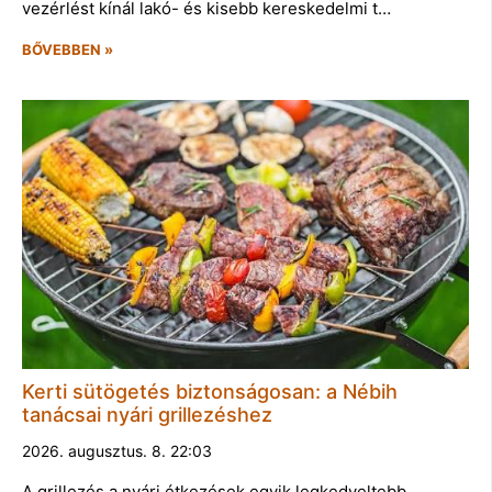
vezérlést kínál lakó- és kisebb kereskedelmi t…
BŐVEBBEN »
Kerti sütögetés biztonságosan: a Nébih
tanácsai nyári grillezéshez
2026. augusztus. 8. 22:03
A grillezés a nyári étkezések egyik legkedveltebb