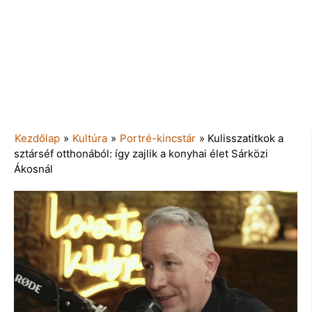
Kezdőlap
»
Kultúra
»
Portré-kincstár
»
Kulisszatitkok a
sztárséf otthonából: így zajlik a konyhai élet Sárközi
Ákosnál