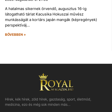
A hatalmas sikernek örvendő, augusztus 16-ig
látogatható tárlat Kacusika Hokuszai művész
munkásságát a kortárs japán mangák (képregények)
perspektíváj…
BŐVEBBEN »
Hírek, kék hírek, zöld hírek, gazdaság, sport, életmód,
medicina, ezo és még sok minden más…