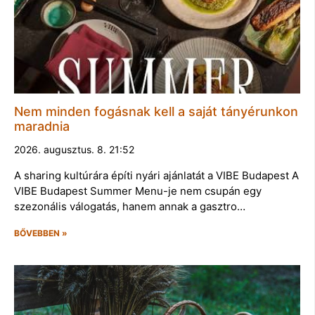
Nem minden fogásnak kell a saját tányérunkon
maradnia
2026. augusztus. 8. 21:52
A sharing kultúrára építi nyári ajánlatát a VIBE Budapest A
VIBE Budapest Summer Menu-je nem csupán egy
szezonális válogatás, hanem annak a gasztro…
BŐVEBBEN »