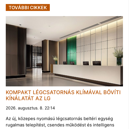
TOVÁBBI CIKKEK
KOMPAKT LÉGCSATORNÁS KLÍMÁVAL BŐVÍTI
KÍNÁLATÁT AZ LG
2026. augusztus. 8. 22:14
Az új, közepes nyomású légcsatornás beltéri egység
rugalmas telepítést, csendes működést és intelligens