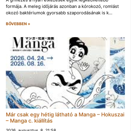
formája. A meleg időjárás azonban a kórokozó, romlást
okozó baktériumok gyorsabb szaporodásának is k…
BŐVEBBEN »
Már csak egy hétig látható a Manga – Hokuszai
– Manga c. kiállítás
2026. augusztus. 8. 21:58