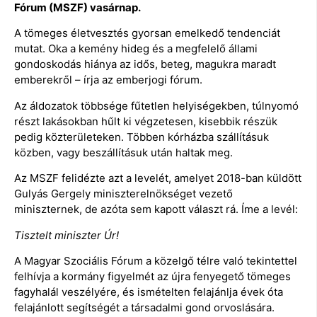
Fórum (MSZF) vasárnap.
A tömeges életvesztés gyorsan emelkedő tendenciát
mutat. Oka a kemény hideg és a megfelelő állami
gondoskodás hiánya az idős, beteg, magukra maradt
emberekről – írja az emberjogi fórum.
Az áldozatok többsége fűtetlen helyiségekben, túlnyomó
részt lakásokban hűlt ki végzetesen, kisebbik részük
pedig közterületeken. Többen kórházba szállításuk
közben, vagy beszállításuk után haltak meg.
Az MSZF felidézte azt a levelét, amelyet 2018-ban küldött
Gulyás Gergely miniszterelnökséget vezető
miniszternek, de azóta sem kapott választ rá. Íme a levél:
Tisztelt miniszter Úr!
A Magyar Szociális Fórum a közelgő télre való tekintettel
felhívja a kormány figyelmét az újra fenyegető tömeges
fagyhalál veszélyére, és ismételten felajánlja évek óta
felajánlott segítségét a társadalmi gond orvoslására.