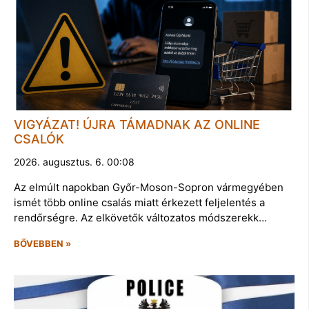
VIGYÁZAT! ÚJRA TÁMADNAK AZ ONLINE
CSALÓK
2026. augusztus. 6. 00:08
Az elmúlt napokban Győr-Moson-Sopron vármegyében
ismét több online csalás miatt érkezett feljelentés a
rendőrségre. Az elkövetők változatos módszerekk…
BŐVEBBEN »