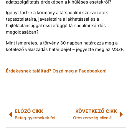
adatszolgáltatás érdekében a kihűléses esetekről?
Igényt tart-e a kormány a társadalmi szervezetek
tapasztalataira, javaslataira a lakhatással és a
hajléktalansággal összefüggő társadalmi kérdés
megoldásában?
Mint ismeretes, a törvény 30 napban határozza meg a
kötelező válaszadás határidejét – jegyezte meg az MSZF.
Érdekesnek találtad? Oszd meg a Facebookon!
ELŐZŐ CIKK
KÖVETKEZŐ CIKK
Beteg gyermekek felépülését támogatják
Oroszország ellenlépéseket helyezett kilátásba, ha a NATO elutasítaná biztonsági javaslatait