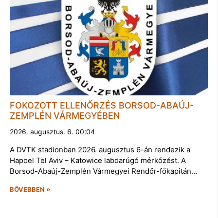
FOKOZOTT ELLENŐRZÉS BORSOD-ABAÚJ-
ZEMPLÉN VÁRMEGYÉBEN
2026. augusztus. 6. 00:04
A DVTK stadionban 2026. augusztus 6-án rendezik a
Hapoel Tel Aviv – Katowice labdarúgó mérkőzést. A
Borsod-Abaúj-Zemplén Vármegyei Rendőr-főkapitán…
BŐVEBBEN »