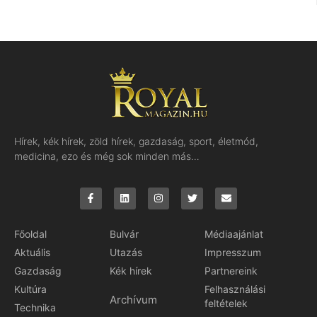
Hírek, kék hírek, zöld hírek, gazdaság, sport, életmód,
medicina, ezo és még sok minden más…
Főoldal
Bulvár
Médiaajánlat
Aktuális
Utazás
Impresszum
Gazdaság
Kék hírek
Partnereink
Kultúra
Felhasználási
Archívum
feltételek
Technika