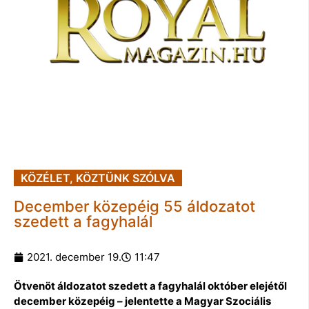
KÖZÉLET
,
KÖZTÜNK SZÓLVA
December közepéig 55 áldozatot
szedett a fagyhalál
2021. december 19.
11:47
Ötvenöt áldozatot szedett a fagyhalál október elejétől
december közepéig – jelentette a Magyar Szociális