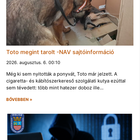
Toto megint tarolt -NAV sajtóinformáció
2026. augusztus. 6. 00:10
Még ki sem nyitották a ponyvát, Toto már jelzett. A
cigaretta- és kábítószerkereső szolgálati kutya ezúttal
sem tévedett: több mint hatezer doboz ille…
BŐVEBBEN »