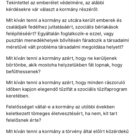
Tekintettel az emberélet védelmére, az alábbi
kérdésekre vár választ a kormány részéről:
Mit kíván tenni a kormány az utcára került emberek és
családjaik fedélhez juttatásáért, szociális bérlakások
felépítéséért? Egyáltalán foglalkozik-e ezzel, vagy
pusztán menedékhelyek bővítésén fáradozik a társadalmi
méretűvé vált probléma társadalmi megoldása helyett?
Mit kíván tenni a kormány azért, hogy ne kerüljenek
börtönbe, akik mostoha helyzetükben fát lopnak, hogy
befűthessenek?
Mit kíván tenni a kormány azért, hogy minden rászoruló
időben kapjon elegendő tűzifát a szociális tűzifaprogram
keretében.
Felelősséget vállal-e a kormány az utóbbi években
keletkezett tömeges életvesztésért, ha nem, kit tart
felelősnek érte?
Mit kíván tenni a kormány a törvény által előírt közérdekű