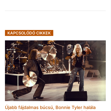
KAPCSOLÓDÓ CIKKEK
Újabb fájdalmas búcsú, Bonnie Tyler halála