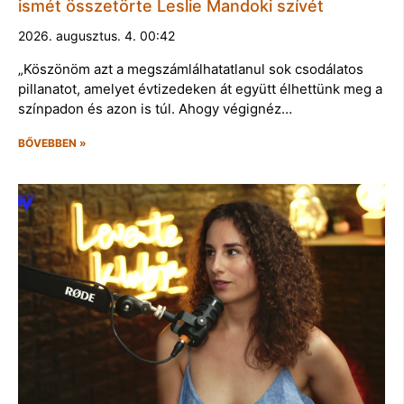
ismét összetörte Leslie Mandoki szívét
2026. augusztus. 4. 00:42
„Köszönöm azt a megszámlálhatatlanul sok csodálatos
pillanatot, amelyet évtizedeken át együtt élhettünk meg a
színpadon és azon is túl. Ahogy végignéz…
BŐVEBBEN »