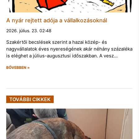
A nyár rejtett adója a vállalkozásoknál
2026. július. 23. 02:48
Szakértői becslések szerint a hazai közép- és
nagyvállalatok éves nyereségének akár néhány százaléka
is eléghet a július-augusztusi időszakban. A vesz…
BŐVEBBEN »
TOVÁBBI CIKKEK