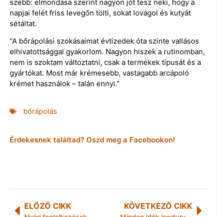
szebb: elmondása szerint nagyon jót tesz neki, hogy a
napjai felét friss levegőn tölti, sokat lovagol és kutyát
sétáltat.
“A bőrápolási szokásaimat évtizedek óta szinte vallásos
elhivatottsággal gyakorlom. Nagyon hiszek a rutinomban,
nem is szoktam változtatni, csak a termékek típusát és a
gyártókat. Most már krémesebb, vastagabb arcápoló
krémet használok – talán ennyi.”
bőrápolás
Érdekesnek találtad? Oszd meg a Facebookon!
ELŐZŐ CIKK
KÖVETKEZŐ CIKK
Nyári foglalkozások a múzeumban
Minden idők legdurvább uborkaszezonja köszönthet be idén