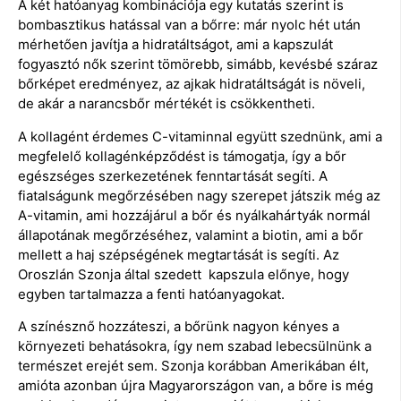
A két hatóanyag kombinációja egy kutatás szerint is
bombasztikus hatással van a bőrre: már nyolc hét után
mérhetően javítja a hidratáltságot, ami a kapszulát
fogyasztó nők szerint tömörebb, simább, kevésbé száraz
bőrképet eredményez, az ajkak hidratáltságát is növeli,
de akár a narancsbőr mértékét is csökkentheti.
A kollagént érdemes C-vitaminnal együtt szednünk, ami a
megfelelő kollagénképződést is támogatja, így a bőr
egészséges szerkezetének fenntartását segíti. A
fiatalságunk megőrzésében nagy szerepet játszik még az
A-vitamin, ami hozzájárul a bőr és nyálkahártyák normál
állapotának megőrzéséhez, valamint a biotin, ami a bőr
mellett a haj szépségének megtartását is segíti. Az
Oroszlán Szonja által szedett kapszula előnye, hogy
egyben tartalmazza a fenti hatóanyagokat.
A színésznő hozzáteszi, a bőrünk nagyon kényes a
környezeti behatásokra, így nem szabad lebecsülnünk a
természet erejét sem. Szonja korábban Amerikában élt,
amióta azonban újra Magyarországon van, a bőre is még