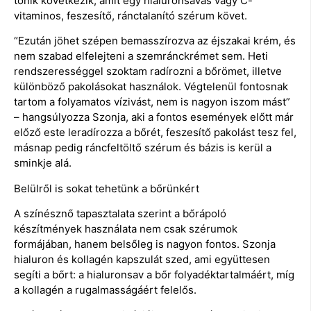
tonik következik, amit egy hialuronsavas vagy C-
vitaminos, feszesítő, ránctalanító szérum követ.
“Ezután jöhet szépen bemasszírozva az éjszakai krém, és
nem szabad elfelejteni a szemránckrémet sem. Heti
rendszerességgel szoktam radírozni a bőrömet, illetve
különböző pakolásokat használok. Végtelenül fontosnak
tartom a folyamatos vízivást, nem is nagyon iszom mást”
– hangsúlyozza Szonja, aki a fontos események előtt már
előző este leradírozza a bőrét, feszesítő pakolást tesz fel,
másnap pedig ráncfeltöltő szérum és bázis is kerül a
sminkje alá.
Belülről is sokat tehetünk a bőrünkért
A színésznő tapasztalata szerint a bőrápoló
készítmények használata nem csak szérumok
formájában, hanem belsőleg is nagyon fontos. Szonja
hialuron és kollagén kapszulát szed, ami együttesen
segíti a bőrt: a hialuronsav a bőr folyadéktartalmáért, míg
a kollagén a rugalmasságáért felelős.