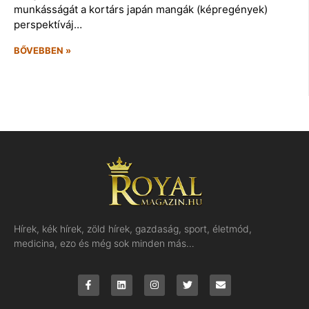
munkásságát a kortárs japán mangák (képregények)
perspektíváj…
BŐVEBBEN »
Hírek, kék hírek, zöld hírek, gazdaság, sport, életmód,
medicina, ezo és még sok minden más…