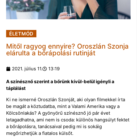
ÉLETMÓD
Mitől ragyog ennyire? Oroszlán Szonja
elárulta a bőrápolási rutinját
2021. július 11.
13:19
A színésznő szerint a bőrünk kívül-belül igényli a
táplálást
Ki ne ismerné Oroszlán Szonját, aki olyan filmekkel írta
be magát a köztudatba, mint a Valami Amerika vagy a
Kölcsönlakás? A gyönyörű színésznő jó pár évet
letagadhatna, ami nem is csoda: különös hangsúlyt fektet
a bőrápolásra, tanácsaival pedig mi is sokáig
megőrizhetjük a fiatalos külsőt.