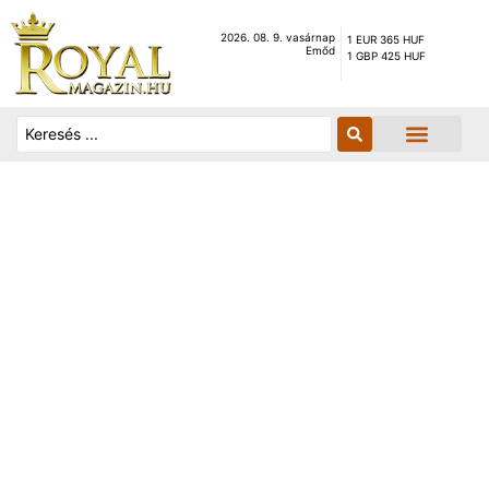
2026. 08. 9. vasárnap
1 EUR 365 HUF
Emőd
1 GBP 425 HUF