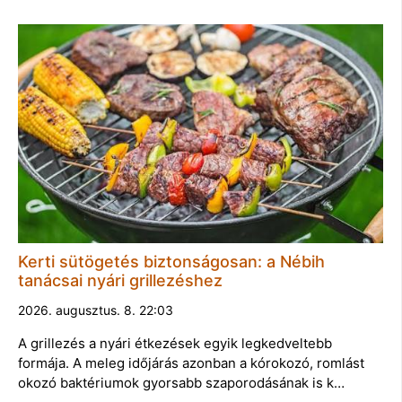
Kerti sütögetés biztonságosan: a Nébih
tanácsai nyári grillezéshez
2026. augusztus. 8. 22:03
A grillezés a nyári étkezések egyik legkedveltebb
formája. A meleg időjárás azonban a kórokozó, romlást
okozó baktériumok gyorsabb szaporodásának is k…