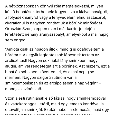
A hétköznapokban könnyű róla megfeledkezni, milyen
külső behatások terhelnek: legyen szó a kialvatlanságról,
a folyadékhiányról vagy a fényvédelem elmulasztásáról,
akaratlanul is nagyban ronthatjuk a bőrünk minőségét.
Oroszlán Szonja éppen ezért már karrierje elején
lefektetett néhány aranyszabályt, amelyekből a mai napig
sem enged.
“Amióta csak színpadon állok, mindig is odafigyeltem a
bőrömre. Az egyik legfontosabb lépésnek tartom az
arctisztítást! Nagyon sok fiatal lány sminkben megy
aludni, amivel rengeteget árt a bőrének. Azt hiszem, ezt a
hibát én soha nem követtem el, és a mai napig se
merném. Nagyon szigorú rutinom van a
sminklemosásban és az arcápolásban a nap végén” –
mondja a színésznő.
Szonja esti rutinjának első fázisa, hogy sminklemosóval
és vattakoronggal letörli, majd egy lemosó kendővel is
eltávolítja a sminkjét. Ezután habos arclemosás, majd egy