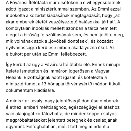
A Fővárosi Ítélőtábla már elsőfokon a civil egyesületnek
adott igazat a minisztériummal szemben. Az Emmi azzal
indokolta a közadat kiadásának megtagadását, hogy „az
akár emberek életét veszélyeztető hatásokkal járhat”. A
komolytalan indoklás mellett azonban a tárca nem tett
eleget a bíróság felszólításának sem, és nem jelölte meg,
mik volnának azok a „jövőbeli döntések”, és közadat
nyilvánosságra kerülése miben akadályozná őket. Az
elbukott per után az Emmi fellebbezett.
Így került az ügy a Fővárosi Ítélőtábla elé. Ennek minapi
ítélete ismételten és immáron jogerősen a Magyar
Helsinki Bizottságnak adott igazat, és kötelezte a
minisztériumot a 13 hónapja törvénysértő módon titkolt
dokumentum kiadására.
A miniszter tavalyi nagy jelentőségű döntése emberek
élethez, emberi méltósághoz, egészségügyi ellátáshoz
való alapjogát korlátozhatta, de mindenképpen súlyos
megpróbáltatásokat jelentett betegnek és családjának
egyaránt. Felfoghatatlan, miért tett meg mindent a