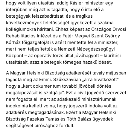
hogy volt ilyen utasítás, addig Kásler miniszter egy
interjúban még azt is tagadta, hogy ő írta elő a
betegágyak felszabadítását, és a tragikus
következmények felelősségét igyekezett a szakmai
kollégiumokra hárítani. Ehhez képest az Országos Orvosi
Rehabilitációs Intézet és a Fejér Megyei Szent György
Kórház főigazgatóját is azért mentette fel a miniszter,
mert nem teljesítették a Nemzeti Népegészségügyi
Központ – az operatív törzs által jóváhagyott – kiürítési
utasításait, azaz a betegek tömeges hazaküldését.
A Magyar Helsinki Bizottság adatkérését tavaly májusban
tagadta meg az Emmi. Szűkszavúan „arra hivatkozott”,
hogy a „kért dokumentum további jövőbeli döntés
megalapozását is szolgálja”. Ezt a civil jogvédő szervezet
nem fogadta el, mert az adatkezelő minisztériumnak
indokolnia kellett volna, hogy jogszerű indoka volt az
adatkérés megtagadásának. Ezért a Magyar Helsinki
Bizottság Fazekas Tamás és Tóth Balázs ügyvédek
segítségével bírósághoz fordult.