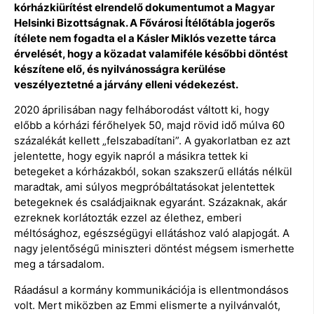
kórházkiürítést elrendelő dokumentumot a Magyar
Helsinki Bizottságnak. A Fővárosi Ítélőtábla jogerős
ítélete nem fogadta el a Kásler Miklós vezette tárca
érvelését, hogy a közadat valamiféle későbbi döntést
készítene elő, és nyilvánosságra kerülése
veszélyeztetné a járvány elleni védekezést.
2020 áprilisában nagy felháborodást váltott ki, hogy
előbb a kórházi férőhelyek 50, majd rövid idő múlva 60
százalékát kellett „felszabadítani”. A gyakorlatban ez azt
jelentette, hogy egyik napról a másikra tettek ki
betegeket a kórházakból, sokan szakszerű ellátás nélkül
maradtak, ami súlyos megpróbáltatásokat jelentettek
betegeknek és családjaiknak egyaránt. Százaknak, akár
ezreknek korlátozták ezzel az élethez, emberi
méltósághoz, egészségügyi ellátáshoz való alapjogát. A
nagy jelentőségű miniszteri döntést mégsem ismerhette
meg a társadalom.
Ráadásul a kormány kommunikációja is ellentmondásos
volt. Mert miközben az Emmi elismerte a nyilvánvalót,