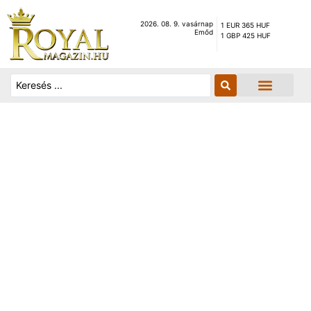
2026. 08. 9. vasárnap
1 EUR 365 HUF
Emőd
1 GBP 425 HUF