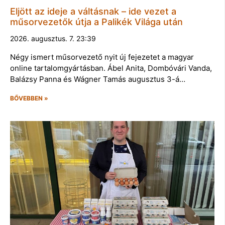
Eljött az ideje a váltásnak – ide vezet a
műsorvezetők útja a Palikék Világa után
2026. augusztus. 7. 23:39
Négy ismert műsorvezető nyit új fejezetet a magyar
online tartalomgyártásban. Ábel Anita, Dombóvári Vanda,
Balázsy Panna és Wágner Tamás augusztus 3-á…
BŐVEBBEN »