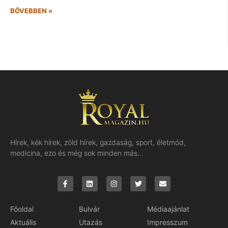
BŐVEBBEN »
Hírek, kék hírek, zöld hírek, gazdaság, sport, életmód,
medicina, ezo és még sok minden más…
Főoldal
Bulvár
Médiaajánlat
Aktuális
Utazás
Impresszum