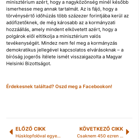
minisztérium azért, hogy a nagyközönség minél később
ismerhesse meg annak tartalmát. Az is fájó, hogy a
törvénysértő időhúzás több százezer forintjába kerül az
adófizetőknek, de még károsabb az a kormányzati
hozzáállás, amely mindent elkövetett azért, hogy a
polgárok elől eltitkolja a minisztérium valós
tevékenységét. Mindez nem fel meg a kormányzás
demokratikus jellegével kapcsolatos elvárásoknak – a
bíróság jogerős ítélete ismét visszaigazolta a Magyar
Helsinki Bizottságot.
Érdekesnek találtad? Oszd meg a Facebookon!
ELŐZŐ CIKK
KÖVETKEZŐ CIKK
Húsklopfolóval egyengette el a nézeteltérést
Csaknem 450 ezren kapnak értesítést a NAV-tól