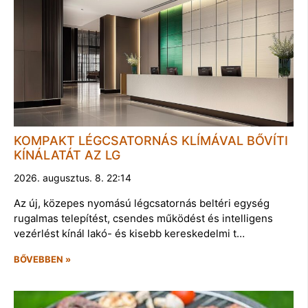
KOMPAKT LÉGCSATORNÁS KLÍMÁVAL BŐVÍTI
KÍNÁLATÁT AZ LG
2026. augusztus. 8. 22:14
Az új, közepes nyomású légcsatornás beltéri egység
rugalmas telepítést, csendes működést és intelligens
vezérlést kínál lakó- és kisebb kereskedelmi t…
BŐVEBBEN »