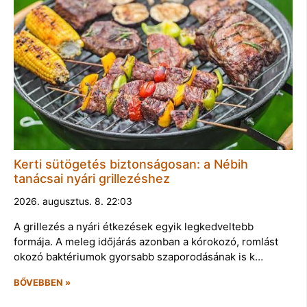
Kerti sütögetés biztonságosan: a Nébih
tanácsai nyári grillezéshez
2026. augusztus. 8. 22:03
A grillezés a nyári étkezések egyik legkedveltebb
formája. A meleg időjárás azonban a kórokozó, romlást
okozó baktériumok gyorsabb szaporodásának is k…
BŐVEBBEN »