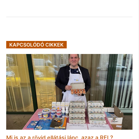
KAPCSOLÓDÓ CIKKEK
Mi is az a rövid ellátási lánc, azaz a REL?