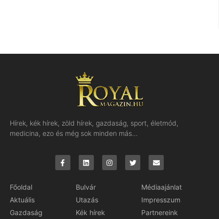
Hírek, kék hírek, zöld hírek, gazdaság, sport, életmód,
medicina, ezo és még sok minden más…
Főoldal
Bulvár
Médiaajánlat
Aktuális
Utazás
Impresszum
Gazdaság
Kék hírek
Partnereink