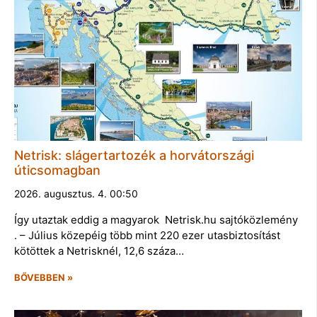
Netrisk: slágertartozék a horvátországi
úticsomagban
2026. augusztus. 4. 00:50
Így utaztak eddig a magyarok Netrisk.hu sajtóközlemény
. – Július közepéig több mint 220 ezer utasbiztosítást
kötöttek a Netrisknél, 12,6 száza…
BŐVEBBEN »