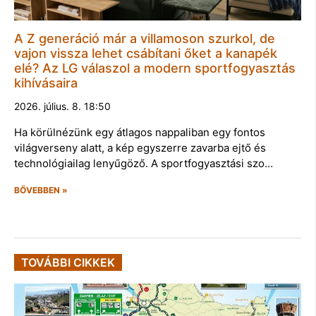
A Z generáció már a villamoson szurkol, de
vajon vissza lehet csábítani őket a kanapék
elé? Az LG válaszol a modern sportfogyasztás
kihívásaira
2026. július. 8. 18:50
Ha körülnézünk egy átlagos nappaliban egy fontos
világverseny alatt, a kép egyszerre zavarba ejtő és
technológiailag lenyűgöző. A sportfogyasztási szo…
BŐVEBBEN »
TOVÁBBI CIKKEK