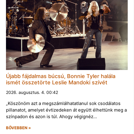
Újabb fájdalmas búcsú, Bonnie Tyler halála
ismét összetörte Leslie Mandoki szívét
2026. augusztus. 4. 00:42
„Köszönöm azt a megszámlálhatatlanul sok csodálatos
pillanatot, amelyet évtizedeken át együtt élhettünk meg a
színpadon és azon is túl. Ahogy végignéz…
BŐVEBBEN »