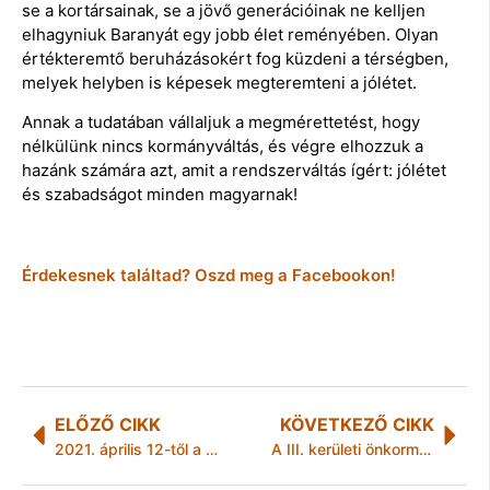
se a kortársainak, se a jövő generációinak ne kelljen
elhagyniuk Baranyát egy jobb élet reményében. Olyan
értékteremtő beruházásokért fog küzdeni a térségben,
melyek helyben is képesek megteremteni a jólétet.
Annak a tudatában vállaljuk a megmérettetést, hogy
nélkülünk nincs kormányváltás, és végre elhozzuk a
hazánk számára azt, amit a rendszerváltás ígért: jólétet
és szabadságot minden magyarnak!
Érdekesnek találtad? Oszd meg a Facebookon!
ELŐZŐ CIKK
KÖVETKEZŐ CIKK
2021. április 12-től a NAV ózdi kirendeltsége újra fogadja az ügyfeleket.
A III. kerületi önkormányzat fertőtlenítőszerekkel segíti a társasházakat a kormány helyett