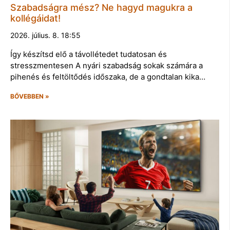
Szabadságra mész? Ne hagyd magukra a
kollégáidat!
2026. július. 8. 18:55
Így készítsd elő a távollétedet tudatosan és
stresszmentesen A nyári szabadság sokak számára a
pihenés és feltöltődés időszaka, de a gondtalan kika…
BŐVEBBEN »