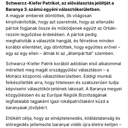
Schwarcz-Kiefer Patrikot, az előválasztás jelöltjét a
Baranya 3. számú egyéni választókerületben.
A magyar emberek döntöttek, ők világosan
kinyilvánították, hogy azt szeretnék, hogy az ellenzéki
pártok fogjanak össze és működjenek együtt az Orbán-
rezsim legyőzése érdekében. A pártok pedig
meghallották a választók hangját, és félretéve minden
korábbi ellentétet, úgy döntöttek, hogy együttes erővel –
egy az egy ellen – állnak ki az „állampárttal” szemben.
Schwarcz-Kiefer Patrik korából adódóan első alkalommal
méretteti meg magát országgyűlési választáson – a
Mohács központú választókerületben. Eddigi munkái
felkészítették arra, hogy hitelesen és szakszerűen tudja
képviselni választókörzetének lakosait. A Baranya megyei
közgyűlésben és az Európai Régiók Bizottságának
legfiatalabb tagjaként igazi lokálpatriótaként küzd a
baranyaiak jövőjéért.
Eltökélt célja, hogy az elnéptelenedés, kilátástalanság és
elöregedés jellemezte baranyai vidék újra életre kelljen –