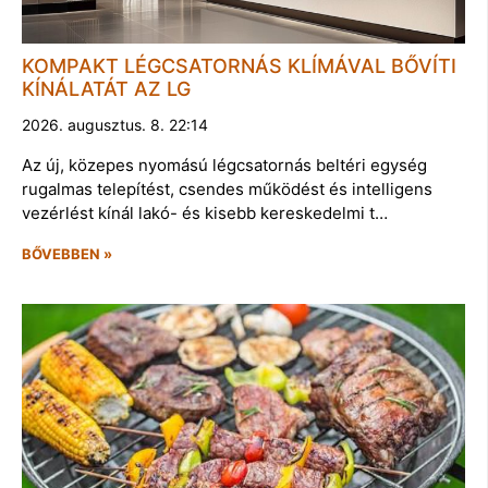
KOMPAKT LÉGCSATORNÁS KLÍMÁVAL BŐVÍTI
KÍNÁLATÁT AZ LG
2026. augusztus. 8. 22:14
Az új, közepes nyomású légcsatornás beltéri egység
rugalmas telepítést, csendes működést és intelligens
vezérlést kínál lakó- és kisebb kereskedelmi t…
BŐVEBBEN »