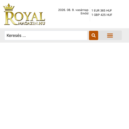
2026. 08. 9. vasárnap
1 EUR 365 HUF
Emőd
1 GBP 425 HUF