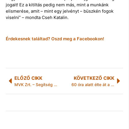
jogait! Ez a kitiltás pedig nem más, mint a munkánk
elismerése, amit – mint egy jelvényt – büszkén fogok
viselni” – mondta Cseh Katalin.
Érdekesnek találtad? Oszd meg a Facebookon!
ELŐZŐ CIKK
KÖVETKEZŐ CIKK
MVK Zrt. – Segítség a munkába indulóknak
60 óra alatt élte át a küzdelmek teljes spektrumát