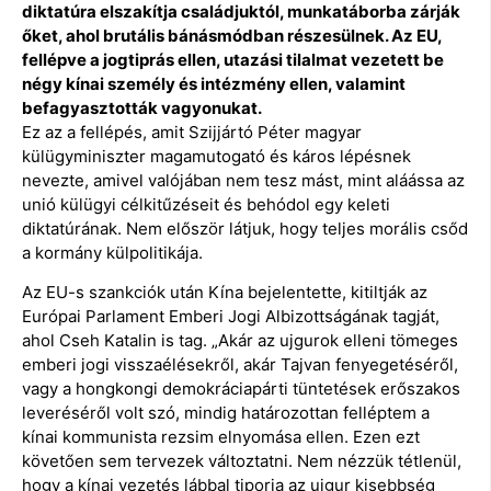
diktatúra elszakítja családjuktól, munkatáborba zárják
őket, ahol brutális bánásmódban részesülnek. Az EU,
fellépve a jogtiprás ellen, utazási tilalmat vezetett be
négy kínai személy és intézmény ellen, valamint
befagyasztották vagyonukat.
Ez az a fellépés, amit Szijjártó Péter magyar
külügyminiszter magamutogató és káros lépésnek
nevezte, amivel valójában nem tesz mást, mint aláássa az
unió külügyi célkitűzéseit és behódol egy keleti
diktatúrának. Nem először látjuk, hogy teljes morális csőd
a kormány külpolitikája.
Az EU-s szankciók után Kína bejelentette, kitiltják az
Európai Parlament Emberi Jogi Albizottságának tagját,
ahol Cseh Katalin is tag. „Akár az ujgurok elleni tömeges
emberi jogi visszaélésekről, akár Tajvan fenyegetéséről,
vagy a hongkongi demokráciapárti tüntetések erőszakos
leveréséről volt szó, mindig határozottan felléptem a
kínai kommunista rezsim elnyomása ellen. Ezen ezt
követően sem tervezek változtatni. Nem nézzük tétlenül,
hogy a kínai vezetés lábbal tiporja az ujgur kisebbség