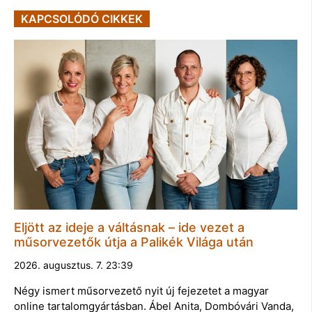
KAPCSOLÓDÓ CIKKEK
Eljött az ideje a váltásnak – ide vezet a
műsorvezetők útja a Palikék Világa után
2026. augusztus. 7. 23:39
Négy ismert műsorvezető nyit új fejezetet a magyar
online tartalomgyártásban. Ábel Anita, Dombóvári Vanda,