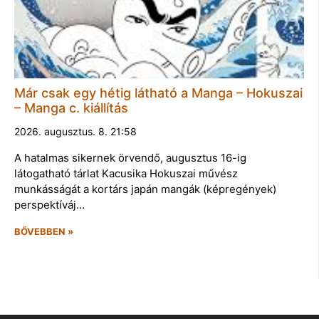
Már csak egy hétig látható a Manga – Hokuszai
– Manga c. kiállítás
2026. augusztus. 8. 21:58
A hatalmas sikernek örvendő, augusztus 16-ig
látogatható tárlat Kacusika Hokuszai művész
munkásságát a kortárs japán mangák (képregények)
perspektíváj…
BŐVEBBEN »