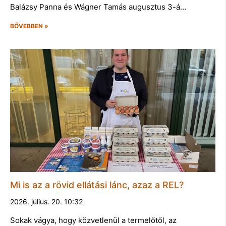
Balázsy Panna és Wágner Tamás augusztus 3-á…
BŐVEBBEN »
Mi is az a rövid ellátási lánc, azaz a REL?
2026. július. 20. 10:32
Sokak vágya, hogy közvetlenül a termelőtől, az