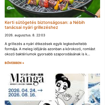
Kerti sütögetés biztonságosan: a Nébih
tanácsai nyári grillezéshez
2026. augusztus. 8. 22:03
A grillezés a nyári étkezések egyik legkedveltebb
formája. A meleg időjárás azonban a kórokozó, romlást
okozó baktériumok gyorsabb szaporodásának is k…
BŐVEBBEN »