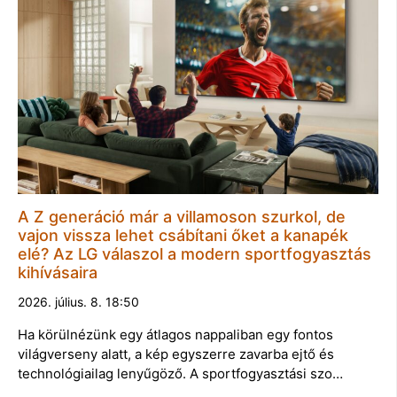
A Z generáció már a villamoson szurkol, de
vajon vissza lehet csábítani őket a kanapék
elé? Az LG válaszol a modern sportfogyasztás
kihívásaira
2026. július. 8. 18:50
Ha körülnézünk egy átlagos nappaliban egy fontos
világverseny alatt, a kép egyszerre zavarba ejtő és
technológiailag lenyűgöző. A sportfogyasztási szo…