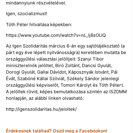
mindannyiunk részvételével.
Igen, szocializmust!
Tóth Péter hitvallása képekben:
https://www.youtube.com/watch?v=nL_lj8sOLIQ
Az Igen Szolidaritás március 6-án egy sajtótájékoztató (a
párt egy éve lépett nyilvánosságra) keretében mutatta be
országgyűlési választási jelöltjeit: Szanyi Tibor
miniszterelnök jelöltet, Bíró Zoltánt, Dancsi Gyulát,
Dorogi Gyulát, Gallai Dávidot, Káposznyák Istvánt, Pál
Évát, Szabóné Kállai Szilviát, Székely Sándor jelenlegi
országgyűlési képviselőt, Tomori Károlyt és Tóth Pétert.
A jelöltek rövid, képes bemutatkozása szintén az ISZOMM
honlapján, az alábbi linken olvasható:
http://igenszolidaritas.hu/jeloltek/
Érdekesnek találtad? Oszd meg a Facebookon!