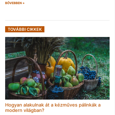
BŐVEBBEN »
TOVÁBBI CIKKEK
Hogyan alakulnak át a kézműves pálinkák a
modern világban?