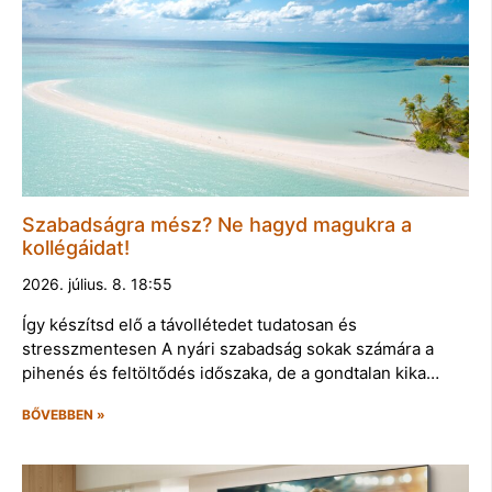
Szabadságra mész? Ne hagyd magukra a
kollégáidat!
2026. július. 8. 18:55
Így készítsd elő a távollétedet tudatosan és
stresszmentesen A nyári szabadság sokak számára a
pihenés és feltöltődés időszaka, de a gondtalan kika…
BŐVEBBEN »