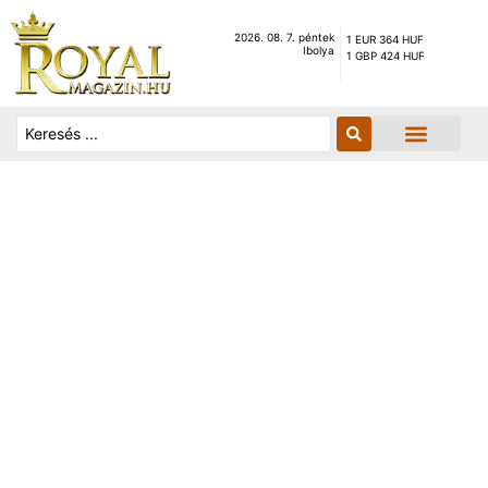
2026. 08. 7. péntek
1 EUR 364 HUF
Ibolya
1 GBP 424 HUF