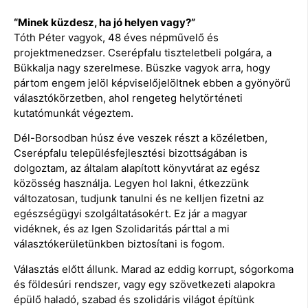
“Minek küzdesz, ha jó helyen vagy?”
Tóth Péter vagyok, 48 éves népművelő és
projektmenedzser. Cserépfalu tiszteletbeli polgára, a
Bükkalja nagy szerelmese. Büszke vagyok arra, hogy
pártom engem jelöl képviselőjelöltnek ebben a gyönyörű
választókörzetben, ahol rengeteg helytörténeti
kutatómunkát végeztem.
Dél-Borsodban húsz éve veszek részt a közéletben,
Cserépfalu településfejlesztési bizottságában is
dolgoztam, az általam alapított könyvtárat az egész
közösség használja. Legyen hol lakni, étkezzünk
változatosan, tudjunk tanulni és ne kelljen fizetni az
egészségügyi szolgáltatásokért. Ez jár a magyar
vidéknek, és az Igen Szolidaritás párttal a mi
választókerületünkben biztosítani is fogom.
Választás előtt állunk. Marad az eddig korrupt, sógorkoma
és földesúri rendszer, vagy egy szövetkezeti alapokra
épülő haladó, szabad és szolidáris világot építünk