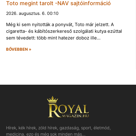
Toto megint tarolt -NAV sajtóinformáció
2026. augusztus. 6. 00:10
Még ki sem nyitották a ponyvát, Toto már jelzett. A
cigaretta- és kábítószerkereső szolgálati kutya ezúttal
sem tévedett: több mint hatezer doboz ille…
BŐVEBBEN »
Hírek, kék hírek, zöld hírek, gazdaság, sport, életmód,
medicina, ezo és még sok minden más…