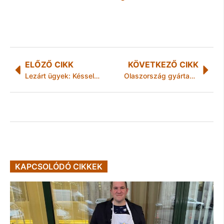
ELŐZŐ CIKK
KÖVETKEZŐ CIKK
Lezárt ügyek: Késsel fenyegetőzött, és betörte egy autó ajtajának üvegét
Olaszország gyártani kezdi a Szputnyik V vakcinát
KAPCSOLÓDÓ CIKKEK