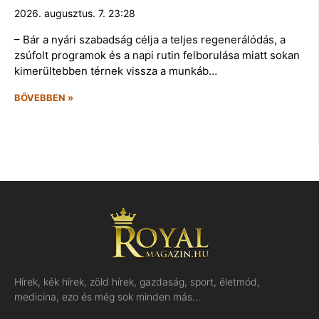
2026. augusztus. 7. 23:28
– Bár a nyári szabadság célja a teljes regenerálódás, a
zsúfolt programok és a napi rutin felborulása miatt sokan
kimerültebben térnek vissza a munkáb…
BŐVEBBEN »
Hírek, kék hírek, zöld hírek, gazdaság, sport, életmód,
medicina, ezo és még sok minden más…