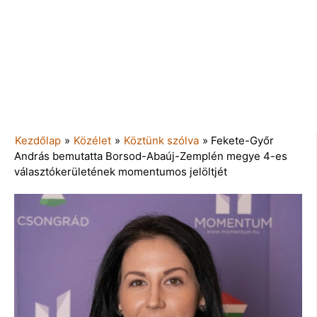
Kezdőlap
»
Közélet
»
Köztünk szólva
»
Fekete-Győr
András bemutatta Borsod-Abaúj-Zemplén megye 4-es
választókerületének momentumos jelöltjét