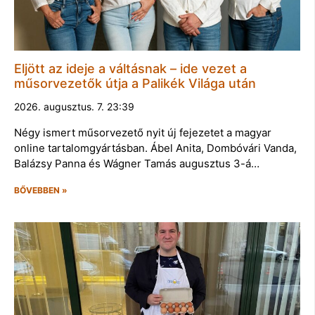
Eljött az ideje a váltásnak – ide vezet a
műsorvezetők útja a Palikék Világa után
2026. augusztus. 7. 23:39
Négy ismert műsorvezető nyit új fejezetet a magyar
online tartalomgyártásban. Ábel Anita, Dombóvári Vanda,
Balázsy Panna és Wágner Tamás augusztus 3-á…
BŐVEBBEN »