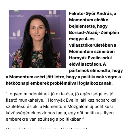
Fekete-Győr András, a
Momentum elnöke
bejelentette, hogy
Borsod-Abaúj-Zemplén
megye 4-es
választókerületében a
Momentum színeiben
Hornyák Evelin indul
előválasztáson. A
pártelnök elmondta, hogy
a Momentum azért jött létre, hogy a politikusok végre a
hétköznapi emberek problémáival foglalkozzanak.
“Legyen mindenkinek jó oktatása, jó egészsége és jól
fizető munkahelye… Hornyák Evelin, aki kazincbarcikai
születésű és aki a Momentum Mozgalom új politikusi
közösségének oszlopos tagja, egy női politikus. Ilyen
emberekre van szükség a politikában.”