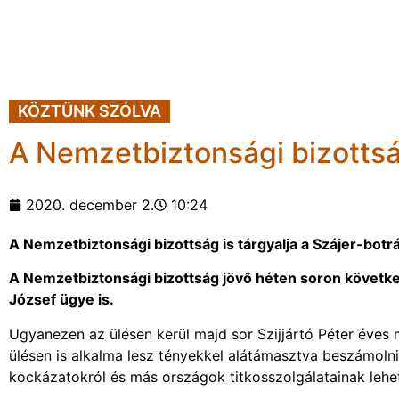
KÖZTÜNK SZÓLVA
A Nemzetbiztonsági bizottság
2020. december 2.
10:24
A Nemzetbiztonsági bizottság is tárgyalja a Szájer-botr
A Nemzetbiztonsági bizottság jövő héten soron következ
József ügye is.
Ugyanezen az ülésen kerül majd sor Szijjártó Péter éves m
ülésen is alkalma lesz tényekkel alátámasztva beszámoln
kockázatokról és más országok titkosszolgálatainak lehe