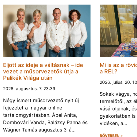
Eljött az ideje a váltásnak – ide
Mi is az a rövi
vezet a műsorvezetők útja a
a REL?
Palikék Világa után
2026. július. 20. 1
2026. augusztus. 7. 23:39
Sokak vágya, ho
Négy ismert műsorvezető nyit új
termelőtől, az é
fejezetet a magyar online
vásároljanak, é
tartalomgyártásban. Ábel Anita,
gyakorlatban is
Dombóvári Vanda, Balázsy Panna és
vidéken, a…
Wágner Tamás augusztus 3-á…
BŐVEBBEN »