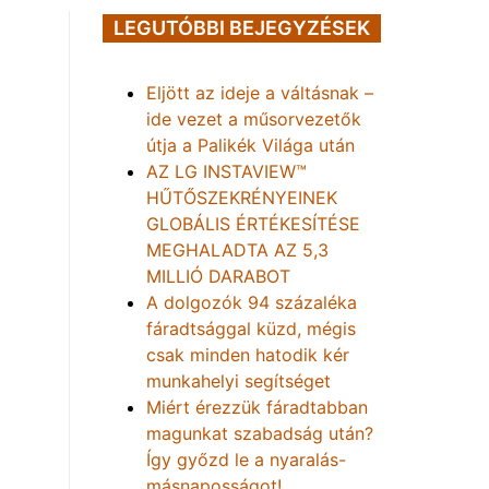
LEGUTÓBBI BEJEGYZÉSEK
Eljött az ideje a váltásnak –
ide vezet a műsorvezetők
útja a Palikék Világa után
AZ LG INSTAVIEW™
HŰTŐSZEKRÉNYEINEK
GLOBÁLIS ÉRTÉKESÍTÉSE
MEGHALADTA AZ 5,3
MILLIÓ DARABOT
A dolgozók 94 százaléka
fáradtsággal küzd, mégis
csak minden hatodik kér
munkahelyi segítséget
Miért érezzük fáradtabban
magunkat szabadság után?
Így győzd le a nyaralás-
másnaposságot!