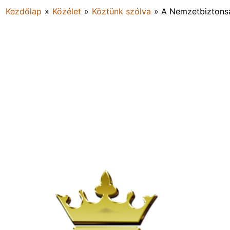
Kezdőlap
»
Közélet
»
Köztünk szólva
»
A Nemzetbiztonság