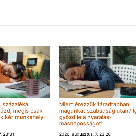
 százaléka
Miért érezzük fáradtabban
küzd, mégis csak
magunkat szabadság után? Í
k kér munkahelyi
győzd le a nyaralás-
másnaposságot!
7. 23:31
2026. augusztus. 7. 23:28