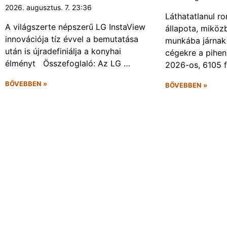
2026. augusztus. 7. 23:36
Láthatatlanul r
A világszerte népszerű LG InstaView
állapota, miköz
innovációja tíz évvel a bemutatása
munkába járnak 
után is újradefiniálja a konyhai
cégekre a pihen
élményt Összefoglaló: Az LG …
2026-os, 6105 
BŐVEBBEN »
BŐVEBBEN »