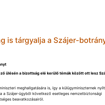
 is tárgyalja a Szájer-botrán
ányt
ő ülésén a bizottság elé kerülő témák között ott lesz Sz
iniszteri meghallgatására is, így a külügyminiszternek nyílt
ia a Szájer-ügyből következő esetleges nemzetbiztonsági
tséges beavatkozásairól.