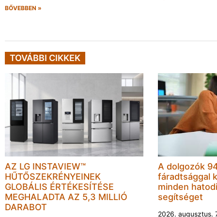
BŐVEBBEN »
TOVÁBBI CIKKEK
AZ LG INSTAVIEW™
A dolgozók 94
HŰTŐSZEKRÉNYEINEK
fáradtsággal 
GLOBÁLIS ÉRTÉKESÍTÉSE
minden hatodi
MEGHALADTA AZ 5,3 MILLIÓ
segítséget
DARABOT
2026. augusztus. 