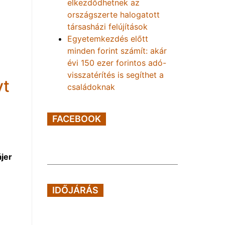
elkezdődhetnek az
országszerte halogatott
társasházi felújítások
Egyetemkezdés előtt
minden forint számít: akár
évi 150 ezer forintos adó-
visszatérítés is segíthet a
yt
családoknak
FACEBOOK
ájer
IDŐJÁRÁS