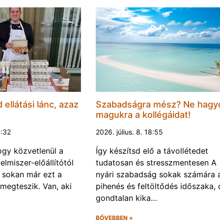
d ellátási lánc, azaz
Szabadságra mész? Ne hagy
magukra a kollégáidat!
0:32
2026. július. 8. 18:55
gy közvetlenül a
Így készítsd elő a távollétedet
lelmiszer-előállítótól
tudatosan és stresszmentesen A
s sokan már ezt a
nyári szabadság sokak számára 
 megteszik. Van, aki
pihenés és feltöltődés időszaka, 
gondtalan kika…
BŐVEBBEN »