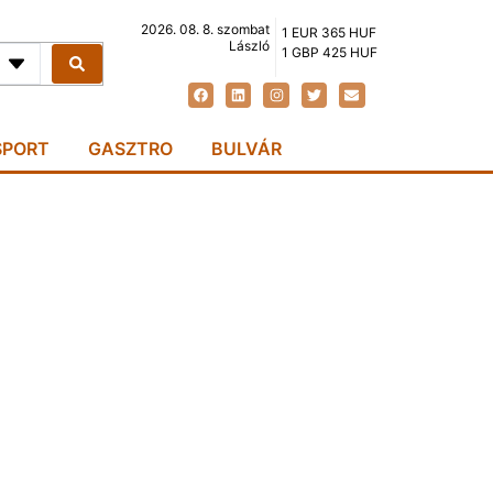
2026. 08. 8. szombat
1 EUR 365 HUF
László
1 GBP 425 HUF
SPORT
GASZTRO
BULVÁR