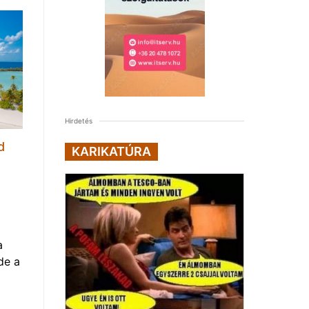
Hirdetés
d
KARIKATÚRA
a
de a