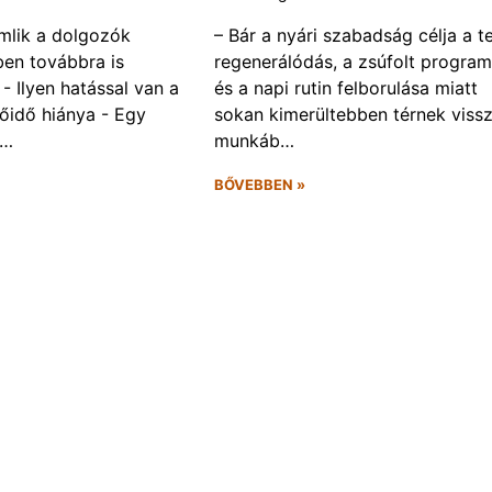
omlik a dolgozók
– Bár a nyári szabadság célja a te
ben továbbra is
regenerálódás, a zsúfolt progra
- Ilyen hatással van a
és a napi rutin felborulása miatt
őidő hiánya - Egy
sokan kimerültebben térnek vissz
f…
munkáb…
BŐVEBBEN »