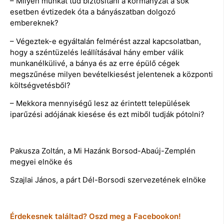
– Milyen munkát tud biztosítani a kormányzat a sok
esetben évtizedek óta a bányászatban dolgozó
embereknek?
– Végeztek-e egyáltalán felmérést azzal kapcsolatban,
hogy a széntüzelés leállításával hány ember válik
munkanélkülivé, a bánya és az erre épülő cégek
megszűnése milyen bevételkiesést jelentenek a központi
költségvetésből?
– Mekkora mennyiségű lesz az érintett települések
iparűzési adójának kiesése és ezt miből tudják pótolni?
Pakusza Zoltán, a Mi Hazánk Borsod-Abaúj-Zemplén
megyei elnöke és
Szajlai János, a párt Dél-Borsodi szervezetének elnöke
Érdekesnek találtad? Oszd meg a Facebookon!