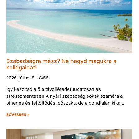
Szabadságra mész? Ne hagyd magukra a
kollégáidat!
2026. július. 8. 18:55
Így készítsd elő a távollétedet tudatosan és
stresszmentesen A nyári szabadság sokak számára a
pihenés és feltöltődés időszaka, de a gondtalan kika…
BŐVEBBEN »