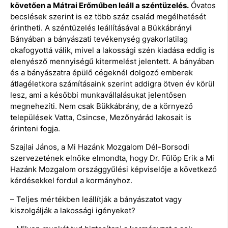
követően a Mátrai Erőműben leáll a széntüzelés.
Óvatos
becslések szerint is ez több száz család megélhetését
érintheti. A széntüzelés leállításával a Bükkábrányi
Bányában a bányászati tevékenység gyakorlatilag
okafogyottá válik, mivel a lakossági szén kiadása eddig is
elenyésző mennyiségű kitermelést jelentett. A bányában
és a bányászatra épülő cégeknél dolgozó emberek
átlagéletkora számításaink szerint addigra ötven év körül
lesz, ami a későbbi munkavállalásukat jelentősen
megnehezíti. Nem csak Bükkábrány, de a környező
települések Vatta, Csincse, Mezőnyárád lakosait is
érinteni fogja.
Szajlai János, a Mi Hazánk Mozgalom Dél-Borsodi
szervezetének elnöke elmondta, hogy Dr. Fülöp Erik a Mi
Hazánk Mozgalom országgyűlési képviselője a következő
kérdésekkel fordul a kormányhoz.
– Teljes mértékben leállítják a bányászatot vagy
kiszolgálják a lakossági igényeket?