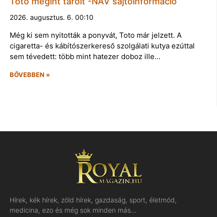
Toto megint tarolt -NAV sajtóinformáció
2026. augusztus. 6. 00:10
Még ki sem nyitották a ponyvát, Toto már jelzett. A
cigaretta- és kábítószerkereső szolgálati kutya ezúttal
sem tévedett: több mint hatezer doboz ille…
BŐVEBBEN »
Hírek, kék hírek, zöld hírek, gazdaság, sport, életmód,
medicina, ezo és még sok minden más…