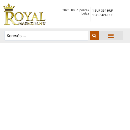
2026. 08. 7. péntek
1 EUR 364 HUF
Ibolya
1 GBP 424 HUF