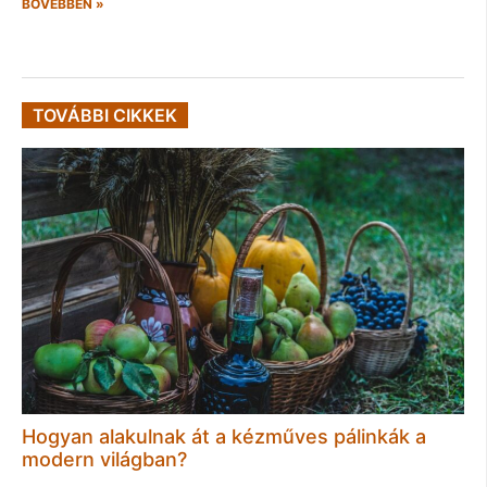
BŐVEBBEN »
TOVÁBBI CIKKEK
Hogyan alakulnak át a kézműves pálinkák a
modern világban?