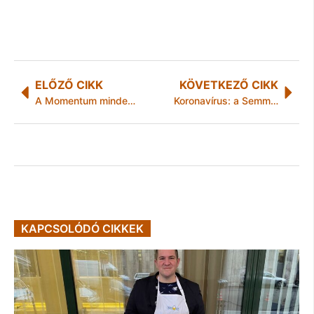
ELŐZŐ CIKK
KÖVETKEZŐ CIKK
A Momentum minden önkormányzati tisztségben lévő tagja nyilvánossá teszi vagyonbevallását
Koronavírus: a Semmelweis Egyetem közleménye
KAPCSOLÓDÓ CIKKEK