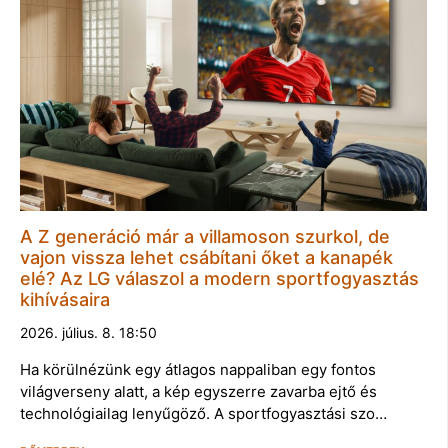
A Z generáció már a villamoson szurkol, de
vajon vissza lehet csábítani őket a kanapék
elé? Az LG válaszol a modern sportfogyasztás
kihívásaira
2026. július. 8. 18:50
Ha körülnézünk egy átlagos nappaliban egy fontos
világverseny alatt, a kép egyszerre zavarba ejtő és
technológiailag lenyűgöző. A sportfogyasztási szo…