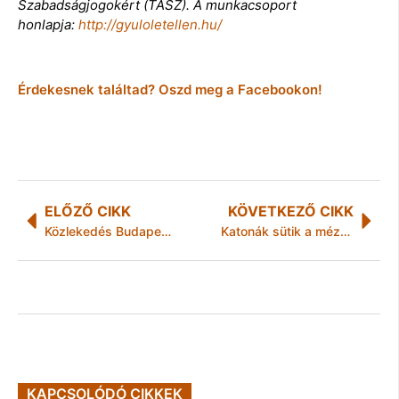
Szabadságjogokért (TASZ). A munkacsoport
honlapja:
http://gyuloletellen.hu/
Érdekesnek találtad? Oszd meg a Facebookon!
ELŐZŐ CIKK
KÖVETKEZŐ CIKK
Közlekedés Budapesten az év végi ünnepek idején – Szilveszterkor egész éjszaka járnak a metrók
Katonák sütik a mézeskalácsot „Szeretet sütigyárban”
KAPCSOLÓDÓ CIKKEK