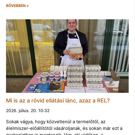
BŐVEBBEN »
Mi is az a rövid ellátási lánc, azaz a REL?
2026. július. 20. 10:32
Sokak vágya, hogy közvetlenül a termelőtől, az
élelmiszer-előállítótól vásároljanak, és sokan már ezt a
gyakorlatban is megteszik. Van, aki vidéken, a…