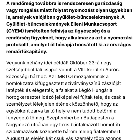
A rendőrség továbbra is rendszeresen garázdaság
vagy rongálás miatt folytat nyomozást olyan ügyekben
is, amelyek valójában gyűlölet-bűncselekmények. A
Gyűlölet-bűncselekmények Elleni Munkacsoport
(GYEM) ismételten felhívja az ügyészség és a
rendőrség figyelmét, hogy alkalmazza azt a nyomozási
protokollt, amelyet öt hónapja bocsátott ki az országos
rendőrfőkapitány.
Vegyünk néhány idei példát! Október 23-án egy
szélsőjobboldali csapat vonult a VIII. kerületi Auróra
közösségi házhoz. Az LMBTQI mozgalomnak a
homlokzatra kifüggesztett szivárványszínű zászlóját
letépték és elégették, a falakat a Légió Hungária
horogkeresztet idéző jelképeivel fújták tele, és csak a
személyzet lélekjelenlétének köszönhető, hogy az
egyébként zárva tartó helyre nem tudott betörni a
fenyegető tömeg. Szeptemberben Budapesten a
Nagymező utcában egy taxis bántalmazott homofób
szidalmazások közepette három meleg fiatalembert.
Augusztus elején két csuklyás személy több azonos