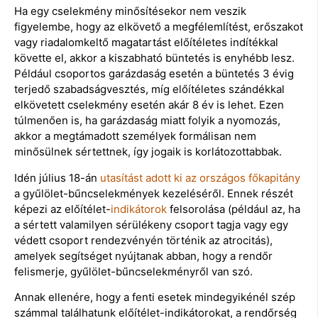
Ha egy cselekmény minősítésekor nem veszik
figyelembe, hogy az elkövető a megfélemlítést, erőszakot
vagy riadalomkeltő magatartást előítéletes indítékkal
követte el, akkor a kiszabható büntetés is enyhébb lesz.
Például csoportos garázdaság esetén a büntetés 3 évig
terjedő szabadságvesztés, míg előítéletes szándékkal
elkövetett cselekmény esetén akár 8 év is lehet. Ezen
túlmenően is, ha garázdaság miatt folyik a nyomozás,
akkor a megtámadott személyek formálisan nem
minősülnek sértettnek, így jogaik is korlátozottabbak.
Idén július 18-án
utasítást adott ki az országos főkapitány
a gyűlölet-bűncselekmények kezeléséről. Ennek részét
képezi az előítélet-
indikátorok
felsorolása (például az, ha
a sértett valamilyen sérülékeny csoport tagja vagy egy
védett csoport rendezvényén történik az atrocitás),
amelyek segítséget nyújtanak abban, hogy a rendőr
felismerje, gyűlölet-bűncselekményről van szó.
Annak ellenére, hogy a fenti esetek mindegyikénél szép
számmal találhatunk előítélet-indikátorokat, a rendőrség