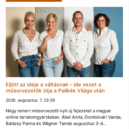
Eljött az ideje a váltásnak – ide vezet a
műsorvezetők útja a Palikék Világa után
2026. augusztus. 7. 23:39
Négy ismert műsorvezető nyit új fejezetet a magyar
online tartalomgyártásban. Ábel Anita, Dombóvári Vanda,
Balázsy Panna és Wágner Tamás augusztus 3-á…