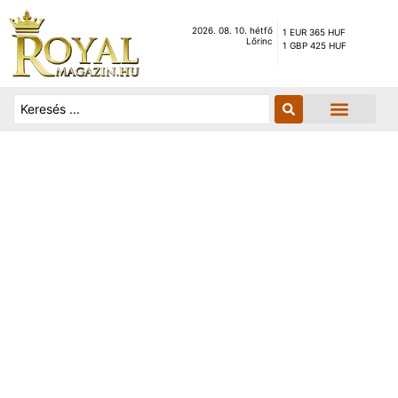
2026. 08. 10. hétfő
1 EUR 365 HUF
Lőrinc
1 GBP 425 HUF