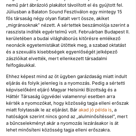
nemű párt ábrázoló plakátot távolított el és gyújtott fel.
Júliusban a Balaton Sound Fesztiválon egy mintegy 15
fős társaság négy olyan fiatalt vert össze, akiket
„migránsoknak” nézett. A sértettek beszámolója szerint a
rasszista indíték egyértelmű volt. Februárban Budapest II.
kerületében a budai világháborús kitörésre emlékező
neonácik egyetemistákat ütöttek meg, a szabad oktatást
és a szexuális kisebbségek egyenlőségét jelképező
zászlóikat elvették, mert ellenkezett társadalmi
felfogásukkal.
Ehhez képest mind az öt ügyben garázdaság miatt indult
eljárás és folyik jelenleg is a nyomozás. Pedig a sértetti
képviselőként eljáró Magyar Helsinki Bizottság és a
Háttér Társaság ügyvédei valamennyi esetben arra
kérték a nyomozókat, hogy közösség tagja elleni erőszak
miatt folytassák le az eljárást. Bár
akad jó példa is
, a
hatóságok szerint nincs gond az „alulminősítéssel”, mert
a bűncselekményt akár a nyomozás lezárásakor is át
lehet minősíteni közösség tagja elleni erőszakra.