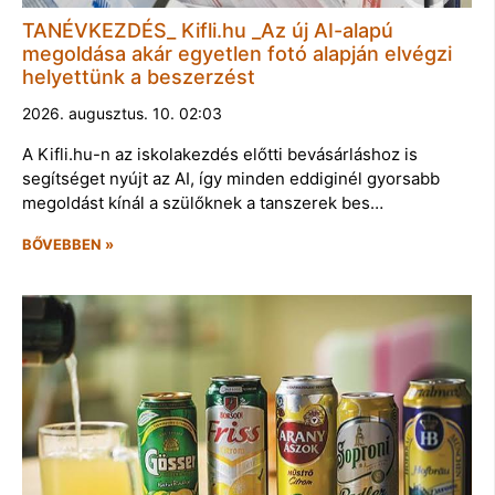
TANÉVKEZDÉS_ Kifli.hu _Az új AI-alapú
megoldása akár egyetlen fotó alapján elvégzi
helyettünk a beszerzést
2026. augusztus. 10. 02:03
A Kifli.hu-n az iskolakezdés előtti bevásárláshoz is
segítséget nyújt az AI, így minden eddiginél gyorsabb
megoldást kínál a szülőknek a tanszerek bes…
BŐVEBBEN »