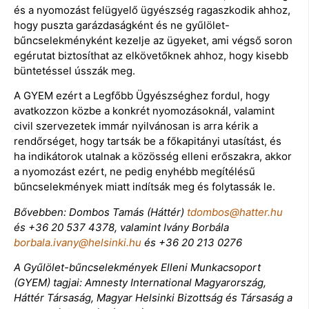
és a nyomozást felügyelő ügyészség ragaszkodik ahhoz,
hogy puszta garázdaságként és ne gyűlölet-
bűncselekményként kezelje az ügyeket, ami végső soron
egérutat biztosíthat az elkövetőknek ahhoz, hogy kisebb
büntetéssel ússzák meg.
A GYEM ezért a Legfőbb Ügyészséghez fordul, hogy
avatkozzon közbe a konkrét nyomozásoknál, valamint
civil szervezetek immár nyilvánosan is arra kérik a
rendőrséget, hogy tartsák be a főkapitányi utasítást, és
ha indikátorok utalnak a közösség elleni erőszakra, akkor
a nyomozást ezért, ne pedig enyhébb megítélésű
bűncselekmények miatt indítsák meg és folytassák le.
Bővebben: Dombos Tamás (Háttér)
tdombos@hatter.hu
és +36 20 537 4378, valamint Ivány Borbála
borbala.ivany@helsinki.hu
és +36 20 213 0276
A Gyűlölet-bűncselekmények Elleni Munkacsoport
(GYEM) tagjai: Amnesty International Magyarország,
Háttér Társaság, Magyar Helsinki Bizottság és Társaság a