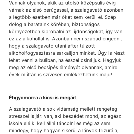
Vannak olyanok, akik az utolsó középsulis évig
várnak az első berúgással, a szalagavató azonban
a legtöbb esetben már őket sem kerüli el. Szép
dolog a barátaink körében, biztonságos
környezetben kipróbálni az újdonságokat, így van
ez az alkohollal is. Azonban nem szabad engedni,
hogy a szalagavató utáni after túlzott
alkoholfogyasztásra sarkalljon minket. Úgy is részt
lehet venni a buliban, ha ésszel csináljuk. Hagyjuk
meg az első becsípés élményét olyannak, amire
évek múltán is szívesen emlékezhetünk majd!
Éhgyomorra a kicsi is megárt
A szalagavató a sok vidámság mellett rengeteg
stresszel is jár: van, aki beszédet mond, az egész
iskola elé ki kell állni táncolni és még az sem
mindegy, hogy hogyan sikerül a lányok frizurája,