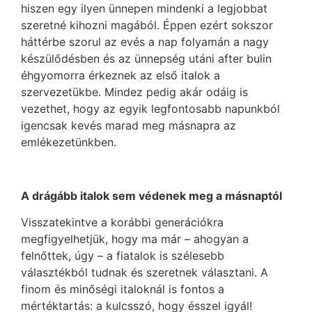
hiszen egy ilyen ünnepen mindenki a legjobbat
szeretné kihozni magából. Éppen ezért sokszor
háttérbe szorul az evés a nap folyamán a nagy
készülődésben és az ünnepség utáni after bulin
éhgyomorra érkeznek az első italok a
szervezetükbe. Mindez pedig akár odáig is
vezethet, hogy az egyik legfontosabb napunkból
igencsak kevés marad meg másnapra az
emlékezetünkben.
A drágább italok sem védenek meg a másnaptól
Visszatekintve a korábbi generációkra
megfigyelhetjük, hogy ma már – ahogyan a
felnőttek, úgy – a fiatalok is szélesebb
választékból tudnak és szeretnek választani. A
finom és minőségi italoknál is fontos a
mértéktartás: a kulcsszó, hogy ésszel igyál!