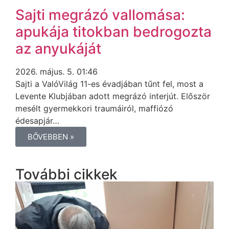
Sajti megrázó vallomása:
apukája titokban bedrogozta
az anyukáját
2026. május. 5. 01:46
Sajti a ValóVilág 11-es évadjában tűnt fel, most a
Levente Klubjában adott megrázó interjút. Először
mesélt gyermekkori traumáiról, maffiózó
édesapjár…
BŐVEBBEN »
További cikkek