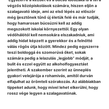
végzős középiskolások számára, hiszen eljön a
szalagavató ideje, ami az első lépés az először
még ijesztőnek tűnő új életük felé és már tudják,
hogy hamarosan búcsúzni kell az addig
megszokott iskolai környezettől. Egy olyan
védőhálótól kell nemsokára elszakadniuk, ami
addig hidat képzett a gyerekkor és a felnőtté
válás rögös útja között. Mindez pedig egyszerre
teszi boldoggá és szomorúvá őket, sokak
számára pedig a lelazulás „legjobb” módját, a
bulit és ezzel együtt az alkoholfogyasztást
jelentheti. A szakember szerint az ünneplés
gyakori velejárója a rohamivás, amitől durván
elfajulhat az örömteli szórakozás. Az alábbiakban
tippeket adunk, hogy mivel lehet elkerülni, hogy
rossz vége legyen a szalagavatónak.