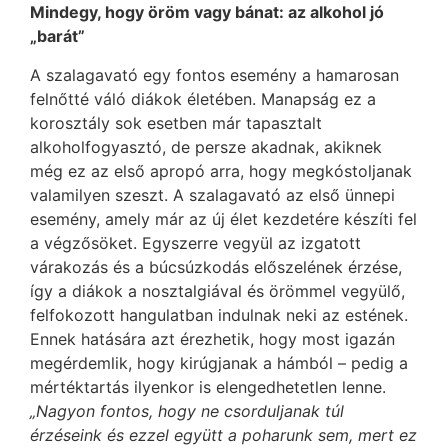
Mindegy, hogy öröm vagy bánat: az alkohol jó
„barát”
A szalagavató egy fontos esemény a hamarosan
felnőtté váló diákok életében. Manapság ez a
korosztály sok esetben már tapasztalt
alkoholfogyasztó, de persze akadnak, akiknek
még ez az első apropó arra, hogy megkóstoljanak
valamilyen szeszt. A szalagavató az első ünnepi
esemény, amely már az új élet kezdetére készíti fel
a végzősöket. Egyszerre vegyül az izgatott
várakozás és a búcsúzkodás előszelének érzése,
így a diákok a nosztalgiával és örömmel vegyülő,
felfokozott hangulatban indulnak neki az estének.
Ennek hatására azt érezhetik, hogy most igazán
megérdemlik, hogy kirúgjanak a hámból – pedig a
mértéktartás ilyenkor is elengedhetetlen lenne.
„Nagyon fontos, hogy ne csorduljanak túl
érzéseink és ezzel együtt a poharunk sem, mert ez