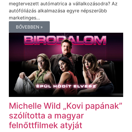
megtervezett autómatrica a vállalkozásodra? Az
autófóliázás alkalmazása egyre népszerűbb
marketinges…
BŐVEBBEN »
Michelle Wild „Kovi papának”
szólította a magyar
felnőttfilmek atyját