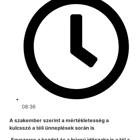
08:36
A szakember szerint a mértékletesség a
kulcsszó a téli ünneplések során is
Egyszerre a kezdet és a búcsú időszaka is a tél a