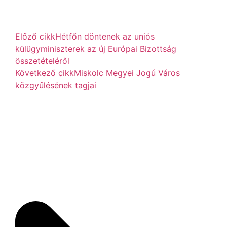
Előző cikk
Hétfőn döntenek az uniós
külügyminiszterek az új Európai Bizottság
összetételéről
Következő cikk
Miskolc Megyei Jogú Város
közgyűlésének tagjai