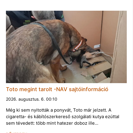
Toto megint tarolt -NAV sajtóinformáció
2026. augusztus. 6. 00:10
Még ki sem nyitották a ponyvát, Toto már jelzett. A
cigaretta- és kábítószerkereső szolgálati kutya ezúttal
sem tévedett: több mint hatezer doboz ille…