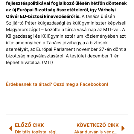
fejlesztéspolitikával foglalkozó ülésén hétfőn döntenek
az új Európai Bizottság összetételéről, így Várhelyi
Olivér EU-biztosi kinevezéséről is.
A tanács ülésén
Szijjártó Péter külgazdasági és külügyminiszter képviseli
Magyarországot – közölte a tárca vasárnap az MTI-vel. A
Külgazdasági és Külügyminisztérium közleményében azt
írta: amennyiben a Tanács jóváhagyja a biztosok
személyét, az Európai Parlament november 27-én dönt a
bizottság megválasztásáról. A testület december 1-én
léphet hivatalba. (MTI)
Érdekesnek találtad? Oszd meg a Facebookon!
ELŐZŐ CIKK
KÖVETKEZŐ CIKK
Digitális toplista: régiós játékosok lettek a hazai e-kereskedők
Akár durván is végződhet a szalagavató after