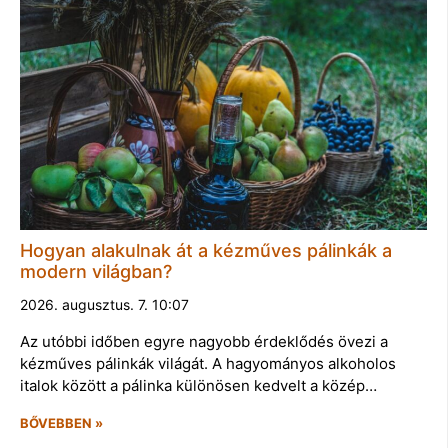
Hogyan alakulnak át a kézműves pálinkák a
modern világban?
2026. augusztus. 7. 10:07
Az utóbbi időben egyre nagyobb érdeklődés övezi a
kézműves pálinkák világát. A hagyományos alkoholos
italok között a pálinka különösen kedvelt a közép…
BŐVEBBEN »