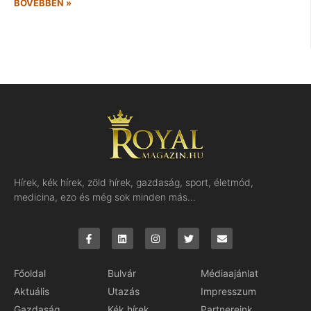
BŐVEBBEN »
Hírek, kék hírek, zöld hírek, gazdaság, sport, életmód,
medicina, ezo és még sok minden más…
Főoldal
Bulvár
Médiaajánlat
Aktuális
Utazás
Impresszum
Gazdaság
Kék hírek
Partnereink