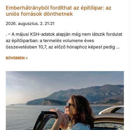
Emberhátrányból fordíthat az építőipar: az
uniós források dönthetnek
2026. augusztus. 2. 21:21
. – A májusi KSH-adatok alapján még nem látszik fordulat
az építőiparban: a termelés volumene éves
összevetésben 10,7, az előző hónaphoz képest pedig …
BŐVEBBEN »