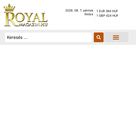
2026. 08. 7. péntek
1 EUR 364 HUF
Ibolya
1 GBP 424 HUF