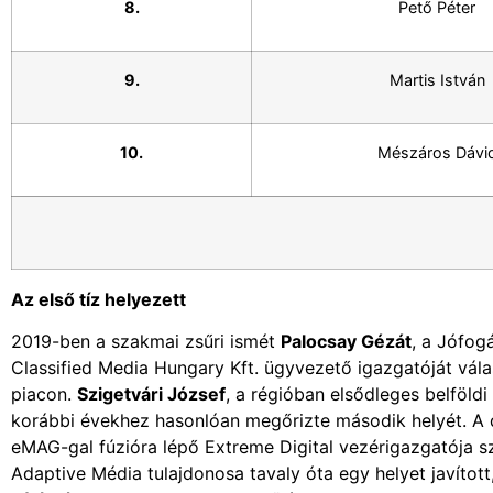
8.
Pető Péter
9.
Martis István
10.
Mészáros Dávi
Az első tíz helyezett
2019-ben a szakmai zsűri ismét
Palocsay Gézát
, a Jófog
Classified Media Hungary Kft. ügyvezető igazgatóját vál
piacon.
Szigetvári József
, a régióban elsődleges belföld
korábbi évekhez hasonlóan megőrizte második helyét. A
eMAG-gal fúzióra lépő Extreme Digital vezérigazgatója 
Adaptive Média tulajdonosa tavaly óta egy helyet javított,