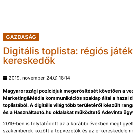
GAZDASÁG
Digitális toplista: régiós ját
kereskedők
2019. november 24.
18:14
Magyarországi pozíciójuk megerősítését követően a veze
Marketing&Média kommunikációs szaklap által a hazai di
toplistából. A digitális világ több területéről készült r
és a Használtautó.hu oldalakat működtető Adevinta ügy
2019-ben is folytatódott az a korábbi években megfigyelt
szakemberek között a topvezetők és az e-kereskedelemm