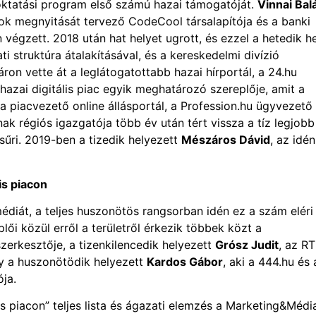
oktatási program első számú hazai támogatóját.
Vinnai Bal
ok megnyitását tervező CodeCool társalapítója és a banki
 végzett. 2018 után hat helyet ugrott, és ezzel a hetedik h
ti struktúra átalakításával, és a kereskedelmi divízió
áron vette át a leglátogatottabb hazai hírportál, a 24.hu
hazai digitális piac egyik meghatározó szereplője, amit a
 a piacvezető online állásportál, a Profession.hu ügyvezető
inak régiós igazgatója több év után tért vissza a tíz legjobb
zsűri. 2019-ben a tizedik helyezett
Mészáros Dávid
, az idén
is piacon
médiát, a teljes huszonötös rangsorban idén ez a szám eléri
lői közül erről a területről érkezik többek közt a
szerkesztője, a tizenkilencedik helyezett
Grósz Judit
, az R
agy a huszonötödik helyezett
Kardos Gábor
, aki a 444.hu és 
ója.
 piacon” teljes lista és ágazati elemzés a Marketing&Médi