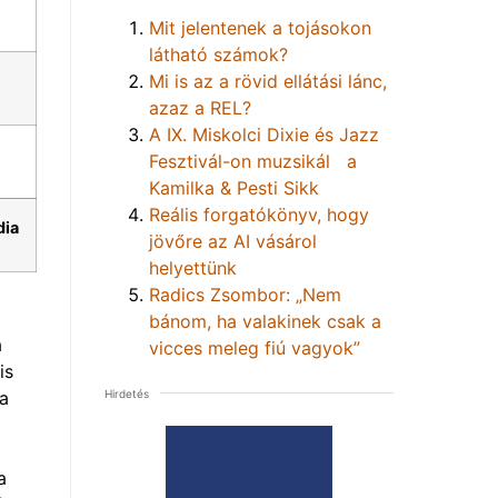
Mit jelentenek a tojásokon
látható számok?
Mi is az a rövid ellátási lánc,
azaz a REL?
A IX. Miskolci Dixie és Jazz
Fesztivál-on muzsikál a
Kamilka & Pesti Sikk
Reális forgatókönyv, hogy
dia
jövőre az AI vásárol
helyettünk
Radics Zsombor: „Nem
bánom, ha valakinek csak a
a
vicces meleg fiú vagyok”
is
Hirdetés
 a
a