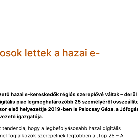
ékosok lettek a hazai e-
tő hazai e-kereskedők régiós szereplővé váltak – derül 
gitális piac legmeghatározóbb 25 személyéről összeállíto
angsor első helyezettje 2019-ben is Palocsay Géza, a Jófogá
vezető igazgatója.
 tendencia, hogy a legbefolyásosabb hazai digitális
el foglalkozók szerepelnek legtöbben a „Top 25 – A