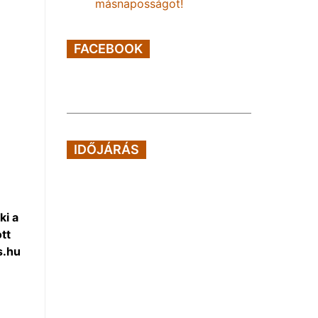
másnaposságot!
FACEBOOK
IDŐJÁRÁS
ki a
tt
s.hu