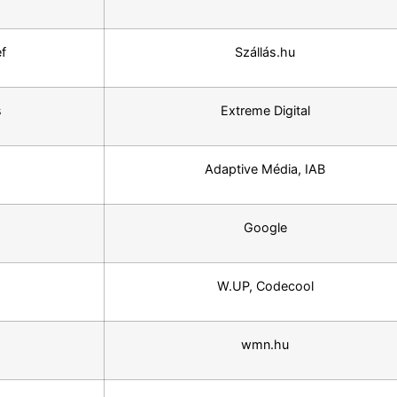
ef
Szállás.hu
s
Extreme Digital
Adaptive Média, IAB
Google
W.UP, Codecool
wmn.hu