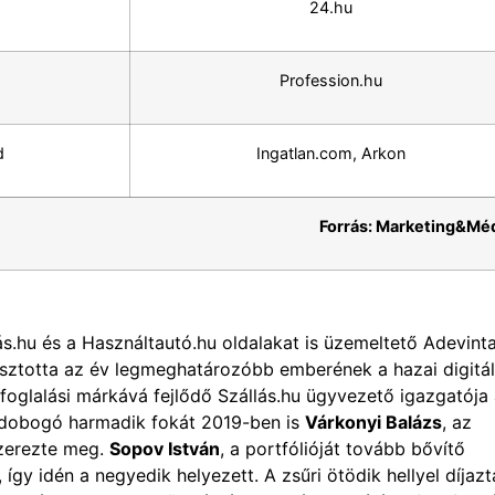
24.hu
Profession.hu
d
Ingatlan.com, Arkon
Forrás: Marketing&Mé
ás.hu és a Használtautó.hu oldalakat is üzemeltető Adevint
asztotta az év legmeghatározóbb emberének a hazai digitál
i foglalási márkává fejlődő Szállás.hu ügyvezető igazgatója
 dobogó harmadik fokát 2019-ben is
Várkonyi Balázs
, az
szerezte meg.
Sopov István
, a portfólióját tovább bővítő
 így idén a negyedik helyezett. A zsűri ötödik hellyel díjazt