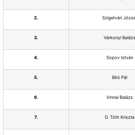
2.
Szigetvári Józs
3.
Várkonyi Baláz
4.
Sopov István
5.
Bíró Pál
6.
Vinnai Balázs
7.
D. Tóth Kriszta