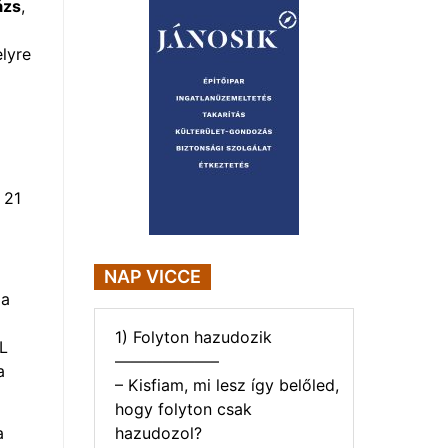
ázs
,
elyre
 21
NAP VICCE
 a
1) Folyton hazudozik
TL
——————–
a
– Kisfiam, mi lesz így belőled,
hogy folyton csak
hazudozol?
a