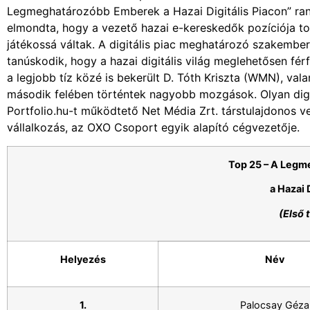
Legmeghatározóbb Emberek a Hazai Digitális Piacon” ran
elmondta, hogy a vezető hazai e-kereskedők pozíciója t
játékossá váltak. A digitális piac meghatározó szakembereit
tanúskodik, hogy a hazai digitális világ meglehetősen fér
a legjobb tíz közé is bekerült D. Tóth Kriszta (WMN), val
második felében történtek nagyobb mozgások. Olyan digitá
Portfolio.hu-t működtető Net Média Zrt. társtulajdonos v
vállalkozás, az OXO Csoport egyik alapító cégvezetője.
Top 25 – A Leg
a Hazai 
(Első 
Helyezés
Név
1.
Palocsay Géza