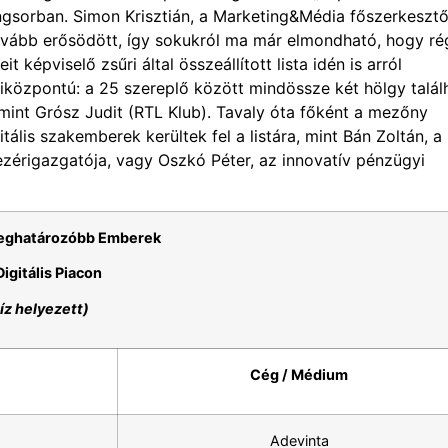
gsorban. Simon Krisztián, a Marketing&Média főszerkesztő
ovább erősödött, így sokukról ma már elmondható, hogy ré
 képviselő zsűri által összeállított lista idén is arról
fiközpontú: a 25 szereplő között mindössze két hölgy talál
amint Grósz Judit (RTL Klub). Tavaly óta főként a mezőny
lis szakemberek kerültek fel a listára, mint Bán Zoltán, a
ezérigazgatója, vagy Oszkó Péter, az innovatív pénzügyi
meghatározóbb Emberek
Digitális Piacon
tíz helyezett)
Cég / Médium
Adevinta