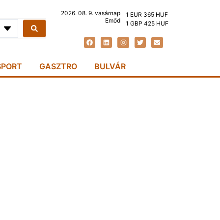
2026. 08. 9. vasárnap
1 EUR 365 HUF
Emőd
1 GBP 425 HUF
SPORT
GASZTRO
BULVÁR