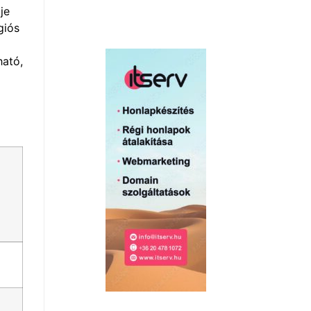
je
giós
ható,