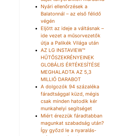
Nyári ellenőrzések a
Balatonnál – az első félidő
végén
Eljött az ideje a váltásnak –
ide vezet a műsorvezetők
útja a Palikék Világa után
AZ LG INSTAVIEW™
HŰTŐSZEKRÉNYEINEK
GLOBÁLIS ÉRTÉKESÍTÉSE
MEGHALADTA AZ 5,3
MILLIÓ DARABOT
A dolgozók 94 százaléka
fáradtsággal küzd, mégis
csak minden hatodik kér
munkahelyi segítséget
Miért érezzük fáradtabban
magunkat szabadság után?
Így győzd le a nyaralás-