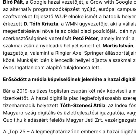
Bíró Pált
, a Google hazai vezetőjét, a Grow with Google 
az alternatív programozóképzést nyújtó, európai campus
szoftvereket fejlesztő W.UP elnöke ismét a hatodik helyen
érkezett
D. Tóth Kriszta
, a WMN ügyvezetője, aki a vállala
megerősítésével növelte az oldal piaci pozícióját. Idén ny
szerkesztőségének vezetését
Pető Péter
, amely immár a 
szakmai zsűri a nyolcadik hellyel ismert el.
Martis István
,
igazgatója, valamint a Ringier Axel Springer állásportálja
közé. Munkáját idén kilencedik hellyel díjazta a szakmai 
éves Ingatlan.com alapító tulajdonosa lett.
Erősödött a média képviselőinek jelenléte a hazai digitál
Bár a 2019-es tízes toplistán csupán két név képviseli a 
tizenkettőt. A hazai digitális piac legbefolyásosabb szerep
tizenharmadik helyezett
Tóth-Szenesi Attila
, az Index fő
Magyarország digitális és üzletfejlesztési igazgatója, v
Qubit.hu kiadásáért felelős Magyar Jeti Zrt. vezérigazgat
A „Top 25 – A legmeghatározóbb emberek a hazai digitális