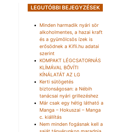
LEGUTÓBBI BEJEGYZÉSEK
Minden harmadik nyári sör
alkoholmentes, a hazai kraft
és a gyümölcsös ízek is
erősödnek a Kifli.hu adatai
szerint
KOMPAKT LÉGCSATORNÁS
KLÍMÁVAL BŐVÍTI
KÍNÁLATÁT AZ LG
Kerti sütögetés
biztonságosan: a Nébih
tanácsai nyári grillezéshez
Már csak egy hétig látható a
Manga – Hokuszai – Manga
c. kiállítás
Nem minden fogásnak kell a
saját tányérunkon maradnia