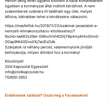
Hétfőn délig lehet ugyanis kitölteni a hazai klímavédelem
ügyében a kormányzat által indított kérdőívet. A nem
szakemberek számára itt található egy cikk, melyet
átfutva, bátrabban lehet a kérdésekre válaszolni.
https://masfelfok.hu/2019/11/23/szakmai-javaslatok-a-
nemzeti-klimakonzultacio-kitoltesehez/?
fbclid=IwAR2s39el-GWnuYnVHDDljY8p4myKHivShmS-
OOap9NI4GDvsXXj7aUEsDdk
Szánjatok rá néhány percet, valamennyiünk jövőjét
befolyásolja, milyen döntést hoz a kormány!
Köszönjük!
Zöld Kapcsolat Egyesület
info@zoldkapcsolat.hu
70/600-2852
Érdekesnek találtad? Oszd meg a Facebookon!