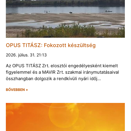
OPUS TITÁSZ: Fokozott készültség
2026. július. 31. 21:13
Az OPUS TITÁSZ Zrt. elosztói engedélyesként kiemelt
figyelemmel és a MAVIR Zrt. szakmai iránymutatásaival
összhangban dolgozik a rendkívüli nyári időj…
BŐVEBBEN »