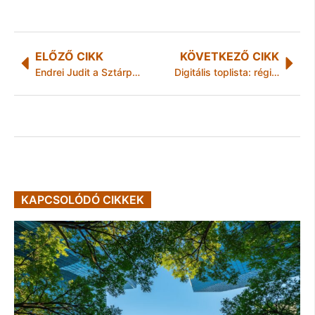
ELŐZŐ CIKK
KÖVETKEZŐ CIKK
Endrei Judit a Sztárportréban!
Digitális toplista: régiós játékosok lettek a hazai e-kereskedők
KAPCSOLÓDÓ CIKKEK