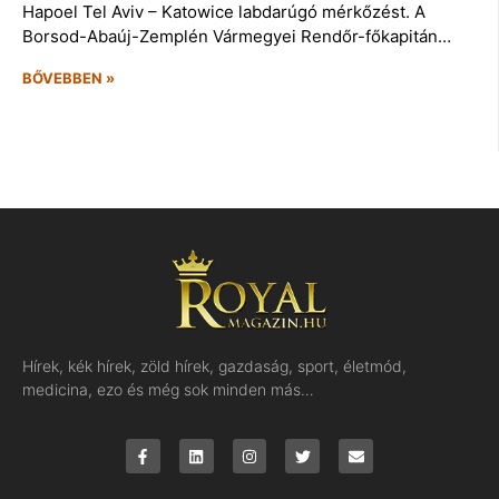
Hapoel Tel Aviv – Katowice labdarúgó mérkőzést. A
Borsod-Abaúj-Zemplén Vármegyei Rendőr-főkapitán…
BŐVEBBEN »
Hírek, kék hírek, zöld hírek, gazdaság, sport, életmód,
medicina, ezo és még sok minden más…