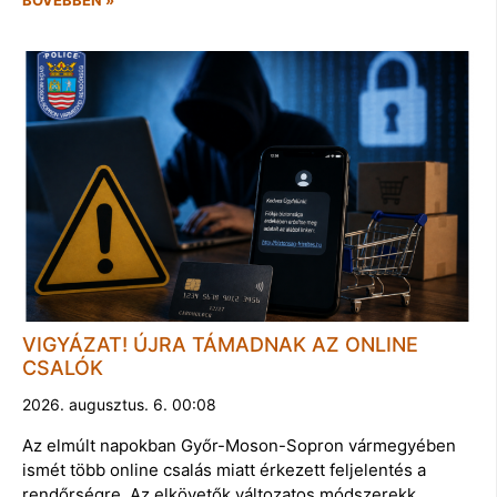
VIGYÁZAT! ÚJRA TÁMADNAK AZ ONLINE
CSALÓK
2026. augusztus. 6. 00:08
Az elmúlt napokban Győr-Moson-Sopron vármegyében
ismét több online csalás miatt érkezett feljelentés a
rendőrségre. Az elkövetők változatos módszerekk…