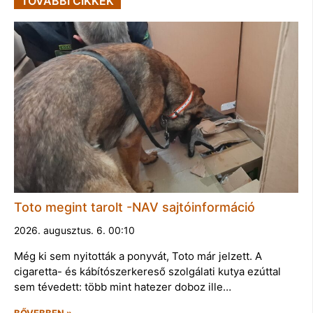
TOVÁBBI CIKKEK
Toto megint tarolt -NAV sajtóinformáció
2026. augusztus. 6. 00:10
Még ki sem nyitották a ponyvát, Toto már jelzett. A
cigaretta- és kábítószerkereső szolgálati kutya ezúttal
sem tévedett: több mint hatezer doboz ille…
BŐVEBBEN »