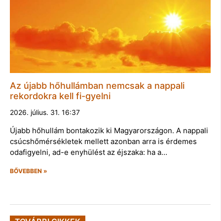
Az újabb hőhullámban nemcsak a nappali
rekordokra kell fi-gyelni
2026. július. 31. 16:37
Újabb hőhullám bontakozik ki Magyarországon. A nappali
csúcshőmérsékletek mellett azonban arra is érdemes
odafigyelni, ad-e enyhülést az éjszaka: ha a…
BŐVEBBEN »