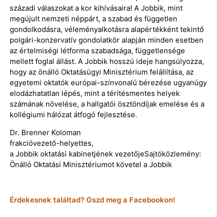
századi válaszokat a kor kihívásaira! A Jobbik, mint
megújult nemzeti néppárt, a szabad és független
gondolkodásra, véleményalkotásra alapértékként tekintő
polgári-konzervatív gondolatkör alapján minden esetben
az értelmiségi létforma szabadsága, függetlensége
mellett foglal állást. A Jobbik hosszú ideje hangsúlyozza,
hogy az önálló Oktatásügyi Minisztérium felállítása, az
egyetemi oktatók európai-színvonalú bérezése ugyanúgy
elodázhatatlan lépés, mint a térítésmentes helyek
számának növelése, a hallgatói ösztöndíjak emelése és a
kollégiumi hálózat átfogó fejlesztése.
Dr. Brenner Koloman
frakcióvezető-helyettes,
a Jobbik oktatási kabinetjének vezetőjeSajtóközlemény:
Önálló Oktatási Minisztériumot követel a Jobbik
Érdekesnek találtad? Oszd meg a Facebookon!