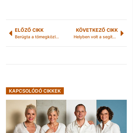
ELŐZŐ CIKK
KÖVETKEZŐ CIKK
Berúgta a tömegközlekedési eszköz üvegajtaját
Helyben volt a segítség
KAPCSOLÓDÓ CIKKEK