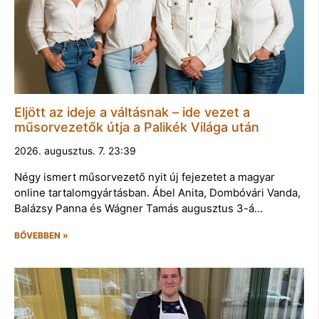
Eljött az ideje a váltásnak – ide vezet a
műsorvezetők útja a Palikék Világa után
2026. augusztus. 7. 23:39
Négy ismert műsorvezető nyit új fejezetet a magyar
online tartalomgyártásban. Ábel Anita, Dombóvári Vanda,
Balázsy Panna és Wágner Tamás augusztus 3-á…
BŐVEBBEN »