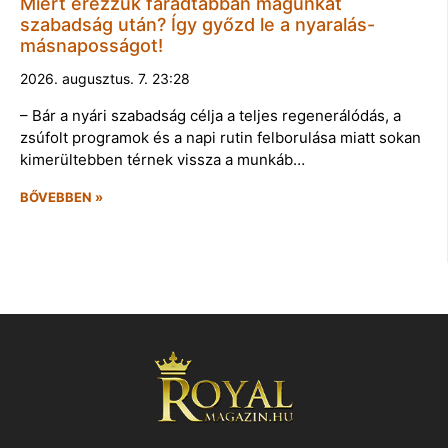
Miért érezzük fáradtabban magunkat
szabadság után? Így győzd le a nyaralás-
másnaposságot!
2026. augusztus. 7. 23:28
– Bár a nyári szabadság célja a teljes regenerálódás, a
zsúfolt programok és a napi rutin felborulása miatt sokan
kimerültebben térnek vissza a munkáb…
BŐVEBBEN »