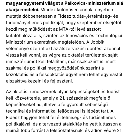
magyar egyetemi világot a Palkovics-minisztérium alá
akarja rendelni.
Mindez különösen annak fényében
mutatja döbbenetesen a Fidesz tudás-,értelmiség- és
tudományellenes politikáját, hogy szeptember elsejétől
kezdi meg működését az MTA-tól leválasztott
kutatóhálózata is, szintén az Innovációs és Technológiai
Minisztérium akaratának megfelelően. A Jobbik
véleménye szerint ezt az átszervezési döntést azonnal
vissza kell vonni, és végre az oktatási területnek saját
minisztériumot kell felállítani, már csak azért is, mert
szakmai és politikai meggyőződésünk szerint a
közoktatás és a felsőoktatás ügyét nem lehet egymástól
elszakítva kezelni és fejleszteni.
Az oktatási rendszernek olyan képességeket és tudást
kell közvetítenie, amely a 21. századnak megfelelő
képesítéseket ad, illetve a felgyorsult sebességű
technikai és informatikai fejlődéssel is lépést tart. A
Fidesz hagyjon tehát fel értelmiség- és tudásellenes
politikájával, és a tervezett átalakítás helyett juttasson a
mainál több forrást a felsőoktatásnak, és adjon végre 21.