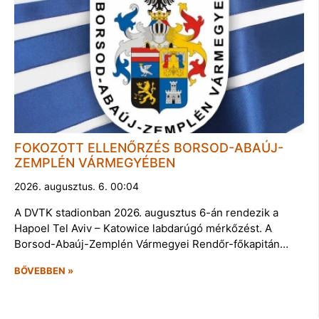
FOKOZOTT ELLENŐRZÉS BORSOD-ABAÚJ-
ZEMPLÉN VÁRMEGYÉBEN
2026. augusztus. 6. 00:04
A DVTK stadionban 2026. augusztus 6-án rendezik a
Hapoel Tel Aviv – Katowice labdarúgó mérkőzést. A
Borsod-Abaúj-Zemplén Vármegyei Rendőr-főkapitán…
BŐVEBBEN »