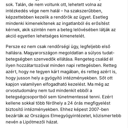
sok. Talán, de nem voltunk ott, lehetett volna az
intézkedés vége nem halál – ha szakszerűbben,
képzettebben kezelik a rendőrök az ügyet. Esetleg
mindenki kimenekítenek az ingatlanból és erősítést
kérnek, akik szintén nem a beteg lelövésében látják az
akció egyetlen lehetséges kimenetelét.
Persze ez nem csak rendőrségi ügy, legfeljebb első
hallásra. Magyarországon megoldatlan a súlyos tudat-
betegségben szenvedők ellátása. Rengeteg család él
ilyen hozzátartozóval minden napi rettegésben. Retteg
azért, hogy ne tegyen kárt magában, és retteg azért is,
hogy jusson hely a gyógyító intézményekben. Sőt ott
kapjon valamilyen elfogadható kezelést. Ma még az
orvostudomány nem tud mindenkit ebből a
betegségcsoportból sem tünetmentessé tenni. Ezért
kellene sokkal több férőhely a 24 órás megfigyelést
biztosító intézményekben. Ehhez képest 2007-ben
bezárták az Országos Elmegyógyintézetet, közismertebb
nevén a Lipótmezői házat.