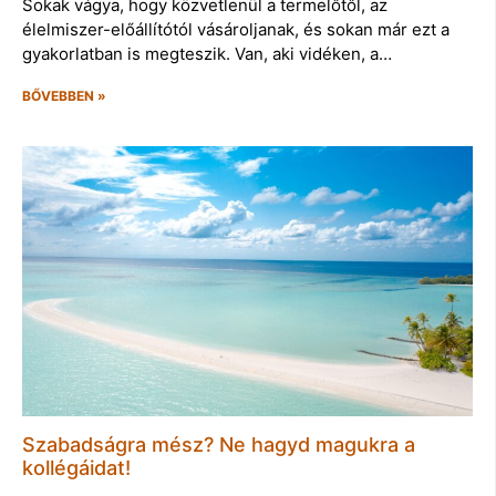
Sokak vágya, hogy közvetlenül a termelőtől, az
élelmiszer-előállítótól vásároljanak, és sokan már ezt a
gyakorlatban is megteszik. Van, aki vidéken, a…
BŐVEBBEN »
Szabadságra mész? Ne hagyd magukra a
kollégáidat!