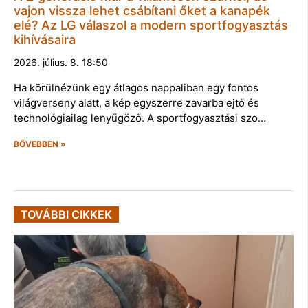
vajon vissza lehet csábítani őket a kanapék
elé? Az LG válaszol a modern sportfogyasztás
kihívásaira
2026. július. 8. 18:50
Ha körülnézünk egy átlagos nappaliban egy fontos
világverseny alatt, a kép egyszerre zavarba ejtő és
technológiailag lenyűgöző. A sportfogyasztási szo…
BŐVEBBEN »
TOVÁBBI CIKKEK