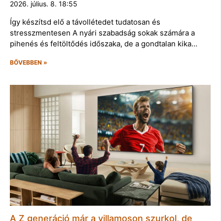
2026. július. 8. 18:55
Így készítsd elő a távollétedet tudatosan és
stresszmentesen A nyári szabadság sokak számára a
pihenés és feltöltődés időszaka, de a gondtalan kika…
BŐVEBBEN »
A Z generáció már a villamoson szurkol, de