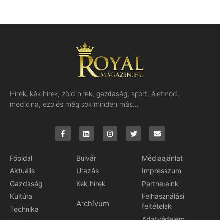
Hírek, kék hírek, zöld hírek, gazdaság, sport, életmód,
medicina, ezo és még sok minden más…
Főoldal
Bulvár
Médiaajánlat
Aktuális
Utazás
Impresszum
Gazdaság
Kék hírek
Partnereink
Kultúra
Felhasználási
Archívum
feltételek
Technika
Adatvédelem