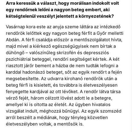
Arra keressük a választ, hogy morálisan indokolt volt
egy rendőrnek lelőni a nagyon beteg embert, aki
kétségtelenül veszélyt jelentett a környezetének?
Vasárnap kora este az anyja szeme láttára az intézkedő
rendőrök lelőttek egy nagyon beteg férfit a Győr melletti
Abdán. A férfi családja először a mentőszolgálatot hívta,
majd mivel a kiérkező egészségügyisek nem bírtak a
dühöngő – valószínűleg skrizofén és depressziós
pszichiátriai beteggel, rendőri segítséget kértek. A két
riasztott járőr bement a házba de nem tudták lefogni a
karddal hadonászó beteget, sőt az egyik rendőrt a fején
megsebesítette. Az udvarra kirohanó rendőrök után a
beteg férfi is kisietett, és továbbra is életveszélyesen
fenyegette kardjával az ott lévőket. A rendőr látva társa
vérző fejét, három célzott lövést adott le a betegre,
amellyel ki is oltotta az életét. Az ügyben hivatalos
vizsgálat indult, méghozzá bűnügyi. Az egyik szomszéd
arról beszélt a médiának, hogy tényleg közvetlen
életveszélyben voltak, a mentősök is.