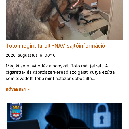
Toto megint tarolt -NAV sajtóinformáció
2026. augusztus. 6. 00:10
Még ki sem nyitották a ponyvát, Toto már jelzett. A
cigaretta- és kábítószerkereső szolgálati kutya ezúttal
sem tévedett: több mint hatezer doboz ille…
BŐVEBBEN »