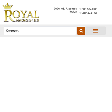
2026. 08. 7. péntek
1 EUR 364 HUF
Ibolya
1 GBP 424 HUF