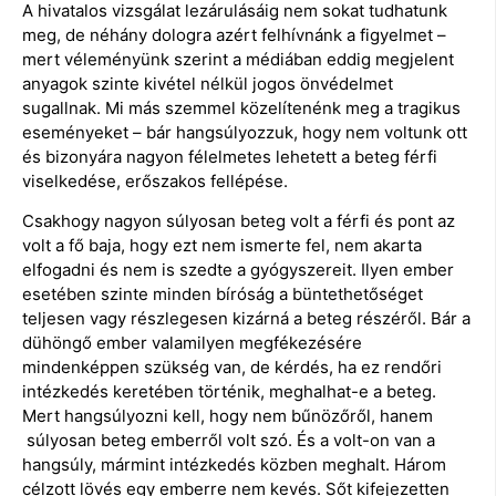
A hivatalos vizsgálat lezárulásáig nem sokat tudhatunk
meg, de néhány dologra azért felhívnánk a figyelmet –
mert véleményünk szerint a médiában eddig megjelent
anyagok szinte kivétel nélkül jogos önvédelmet
sugallnak. Mi más szemmel közelítenénk meg a tragikus
eseményeket – bár hangsúlyozzuk, hogy nem voltunk ott
és bizonyára nagyon félelmetes lehetett a beteg férfi
viselkedése, erőszakos fellépése.
Csakhogy nagyon súlyosan beteg volt a férfi és pont az
volt a fő baja, hogy ezt nem ismerte fel, nem akarta
elfogadni és nem is szedte a gyógyszereit. Ilyen ember
esetében szinte minden bíróság a büntethetőséget
teljesen vagy részlegesen kizárná a beteg részéről. Bár a
dühöngő ember valamilyen megfékezésére
mindenképpen szükség van, de kérdés, ha ez rendőri
intézkedés keretében történik, meghalhat-e a beteg.
Mert hangsúlyozni kell, hogy nem bűnözőről, hanem
súlyosan beteg emberről volt szó. És a volt-on van a
hangsúly, mármint intézkedés közben meghalt. Három
célzott lövés egy emberre nem kevés. Sőt kifejezetten