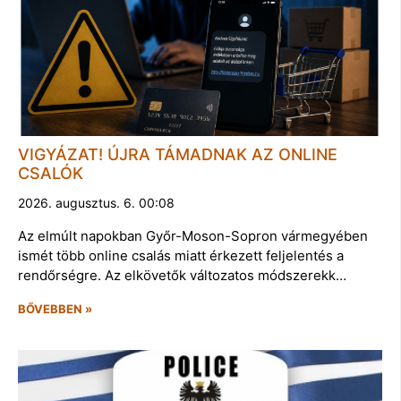
VIGYÁZAT! ÚJRA TÁMADNAK AZ ONLINE
CSALÓK
2026. augusztus. 6. 00:08
Az elmúlt napokban Győr-Moson-Sopron vármegyében
ismét több online csalás miatt érkezett feljelentés a
rendőrségre. Az elkövetők változatos módszerekk…
BŐVEBBEN »