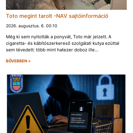
Toto megint tarolt -NAV sajtóinformáció
2026. augusztus. 6. 00:10
Még ki sem nyitották a ponyvát, Toto már jelzett. A
cigaretta- és kábítószerkereső szolgálati kutya ezúttal
sem tévedett: több mint hatezer doboz ille…
BŐVEBBEN »