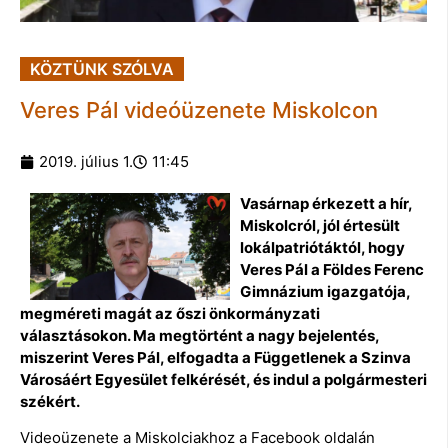
KÖZTÜNK SZÓLVA
Veres Pál videóüzenete Miskolcon
2019. július 1.
11:45
Vasárnap érkezett a hír,
Miskolcról, jól értesült
lokálpatriótáktól, hogy
Veres Pál a Földes Ferenc
Gimnázium igazgatója,
megméreti magát az őszi önkormányzati
választásokon. Ma megtörtént a nagy bejelentés,
miszerint Veres Pál, elfogadta a Függetlenek a Szinva
Városáért Egyesület felkérését, és indul a polgármesteri
székért.
Videoüzenete a Miskolciakhoz a Facebook oldalán