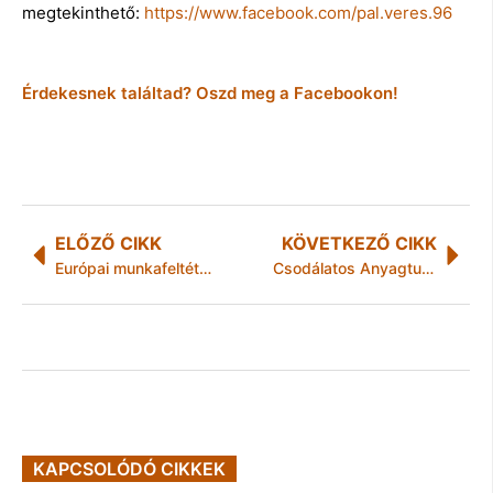
megtekinthető:
https://www.facebook.com/pal.veres.96
Érdekesnek találtad? Oszd meg a Facebookon!
ELŐZŐ CIKK
KÖVETKEZŐ CIKK
Európai munkafeltételek és béremelés segíthetne az államigazgatás válságán
Csodálatos Anyagtudomány Tábor lesz a héten a Miskolci Egyetemen
KAPCSOLÓDÓ CIKKEK