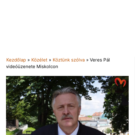
Kezdőlap
»
Közélet
»
Köztünk szólva
»
Veres Pál
videóüzenete Miskolcon