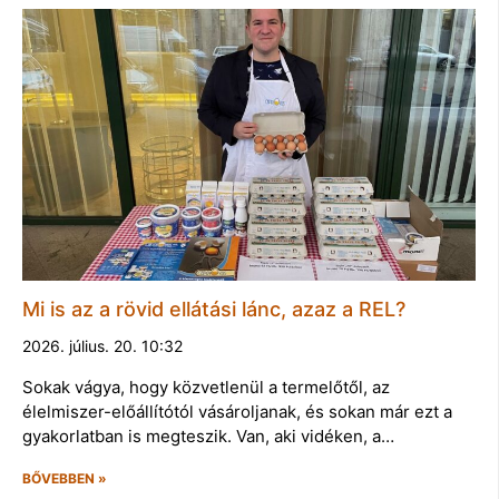
Mi is az a rövid ellátási lánc, azaz a REL?
2026. július. 20. 10:32
Sokak vágya, hogy közvetlenül a termelőtől, az
élelmiszer-előállítótól vásároljanak, és sokan már ezt a
gyakorlatban is megteszik. Van, aki vidéken, a…
BŐVEBBEN »