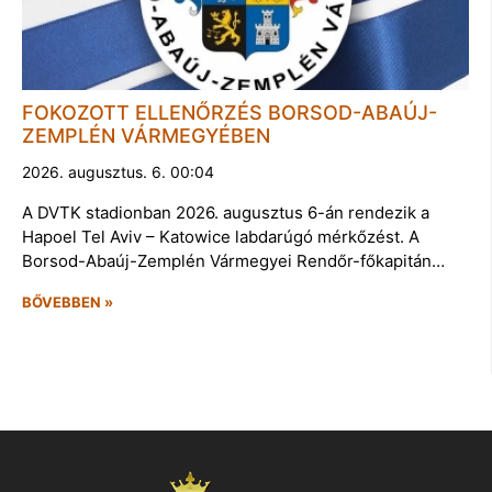
FOKOZOTT ELLENŐRZÉS BORSOD-ABAÚJ-
ZEMPLÉN VÁRMEGYÉBEN
2026. augusztus. 6. 00:04
A DVTK stadionban 2026. augusztus 6-án rendezik a
Hapoel Tel Aviv – Katowice labdarúgó mérkőzést. A
Borsod-Abaúj-Zemplén Vármegyei Rendőr-főkapitán…
BŐVEBBEN »