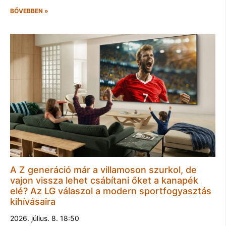
BŐVEBBEN »
A Z generáció már a villamoson szurkol, de
vajon vissza lehet csábítani őket a kanapék
elé? Az LG válaszol a modern sportfogyasztás
kihívásaira
2026. július. 8. 18:50