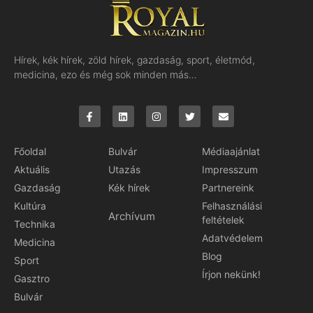
Hírek, kék hírek, zöld hírek, gazdaság, sport, életmód,
medicina, ezo és még sok minden más…
Főoldal
Bulvár
Médiaajánlat
Aktuális
Utazás
Impresszum
Gazdaság
Kék hírek
Partnereink
Kultúra
Felhasználási
Archívum
feltételek
Technika
Adatvédelem
Medicina
Blog
Sport
Írjon nekünk!
Gasztro
Bulvár