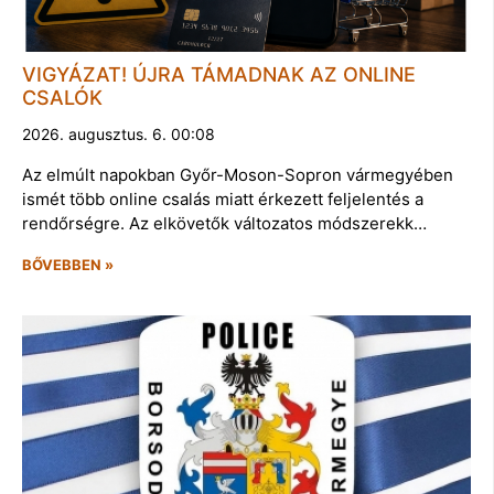
VIGYÁZAT! ÚJRA TÁMADNAK AZ ONLINE
CSALÓK
2026. augusztus. 6. 00:08
Az elmúlt napokban Győr-Moson-Sopron vármegyében
ismét több online csalás miatt érkezett feljelentés a
rendőrségre. Az elkövetők változatos módszerekk…
BŐVEBBEN »