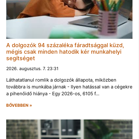
A dolgozók 94 százaléka fáradtsággal küzd,
mégis csak minden hatodik kér munkahelyi
segítséget
2026. augusztus. 7. 23:31
Láthatatlanul romlik a dolgozók állapota, miközben
továbbra is munkába járnak - Ilyen hatással van a cégekre
a pihenőidő hiánya - Egy 2026-os, 6105 f…
BŐVEBBEN »