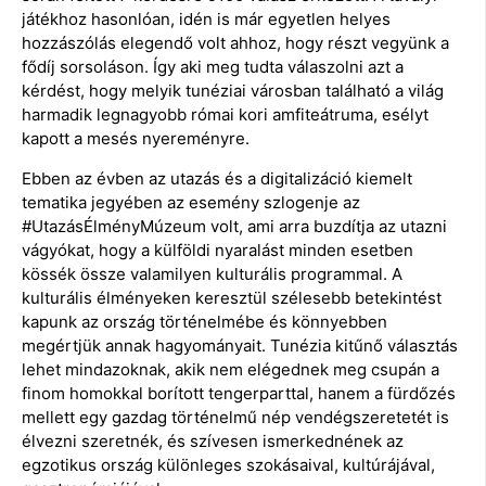
játékhoz hasonlóan, idén is már egyetlen helyes
hozzászólás elegendő volt ahhoz, hogy részt vegyünk a
fődíj sorsoláson. Így aki meg tudta válaszolni azt a
kérdést, hogy melyik tunéziai városban található a világ
harmadik legnagyobb római kori amfiteátruma, esélyt
kapott a mesés nyereményre.
Ebben az évben az utazás és a digitalizáció kiemelt
tematika jegyében az esemény szlogenje az
#UtazásÉlményMúzeum volt, ami arra buzdítja az utazni
vágyókat, hogy a külföldi nyaralást minden esetben
kössék össze valamilyen kulturális programmal. A
kulturális élményeken keresztül szélesebb betekintést
kapunk az ország történelmébe és könnyebben
megértjük annak hagyományait. Tunézia kitűnő választás
lehet mindazoknak, akik nem elégednek meg csupán a
finom homokkal borított tengerparttal, hanem a fürdőzés
mellett egy gazdag történelmű nép vendégszeretetét is
élvezni szeretnék, és szívesen ismerkednének az
egzotikus ország különleges szokásaival, kultúrájával,