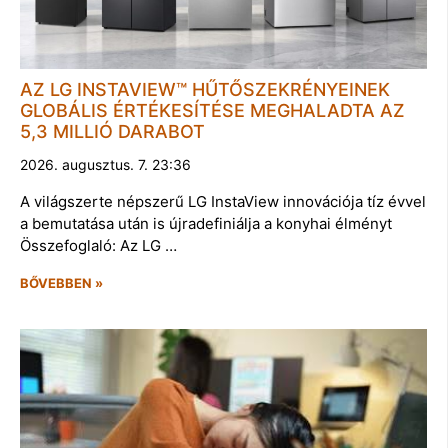
AZ LG INSTAVIEW™ HŰTŐSZEKRÉNYEINEK
GLOBÁLIS ÉRTÉKESÍTÉSE MEGHALADTA AZ
5,3 MILLIÓ DARABOT
2026. augusztus. 7. 23:36
A világszerte népszerű LG InstaView innovációja tíz évvel
a bemutatása után is újradefiniálja a konyhai élményt
Összefoglaló: Az LG …
BŐVEBBEN »