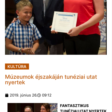
KULTÚRA
Múzeumok éjszakáján tunéziai utat
nyertek
2019. június 26.
09:12
FANTASZTIKUS
TUNÉZIAI UTAT NYERTEK