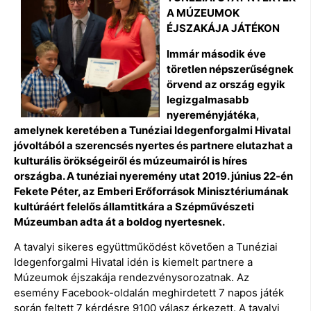
A MÚZEUMOK
ÉJSZAKÁJA JÁTÉKON
Immár második éve
töretlen népszerűségnek
örvend az ország egyik
legizgalmasabb
nyereményjátéka,
amelynek keretében a Tunéziai Idegenforgalmi Hivatal
jóvoltából a szerencsés nyertes és partnere elutazhat a
kulturális örökségeiről és múzeumairól is híres
országba. A tunéziai nyeremény utat 2019. június 22-én
Fekete Péter, az Emberi Erőforrások Minisztériumának
kultúráért felelős államtitkára a Szépművészeti
Múzeumban adta át a boldog nyertesnek.
A tavalyi sikeres együttműködést követően a Tunéziai
Idegenforgalmi Hivatal idén is kiemelt partnere a
Múzeumok éjszakája rendezvénysorozatnak. Az
esemény Facebook-oldalán meghirdetett 7 napos játék
során feltett 7 kérdésre 9100 válasz érkezett. A tavalyi