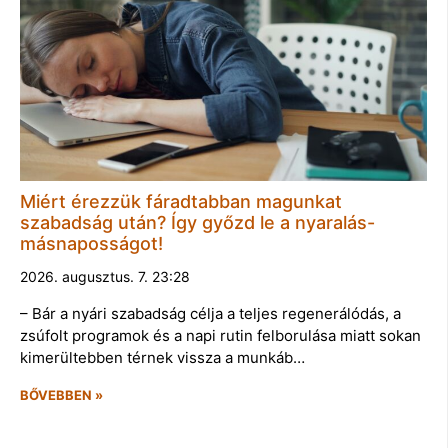
Miért érezzük fáradtabban magunkat
szabadság után? Így győzd le a nyaralás-
másnaposságot!
2026. augusztus. 7. 23:28
– Bár a nyári szabadság célja a teljes regenerálódás, a
zsúfolt programok és a napi rutin felborulása miatt sokan
kimerültebben térnek vissza a munkáb…
BŐVEBBEN »