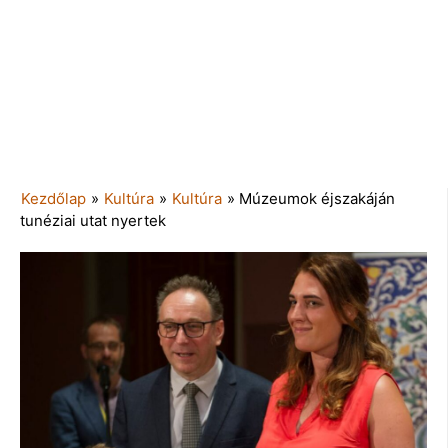
Kezdőlap
»
Kultúra
»
Kultúra
»
Múzeumok éjszakáján
tunéziai utat nyertek