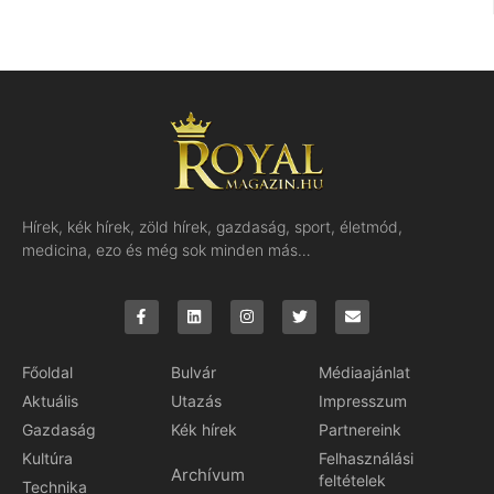
Hírek, kék hírek, zöld hírek, gazdaság, sport, életmód,
medicina, ezo és még sok minden más…
Főoldal
Bulvár
Médiaajánlat
Aktuális
Utazás
Impresszum
Gazdaság
Kék hírek
Partnereink
Kultúra
Felhasználási
Archívum
feltételek
Technika