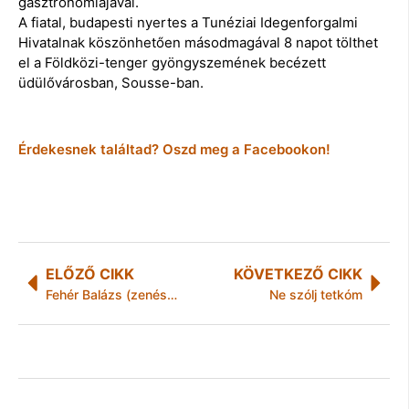
gasztronómiájával.
A fiatal, budapesti nyertes a Tunéziai Idegenforgalmi
Hivatalnak köszönhetően másodmagával 8 napot tölthet
el a Földközi-tenger gyöngyszemének becézett
üdülővárosban, Sousse-ban.
Érdekesnek találtad? Oszd meg a Facebookon!
ELŐZŐ CIKK
KÖVETKEZŐ CIKK
Fehér Balázs (zenész, modell) a Sztárportréban!
Ne szólj tetkóm