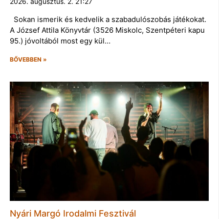
2026. augusztus. 2. 21:27
Sokan ismerik és kedvelik a szabadulószobás játékokat.
A József Attila Könyvtár (3526 Miskolc, Szentpéteri kapu
95.) jóvoltából most egy kül…
BŐVEBBEN »
Nyári Margó Irodalmi Fesztivál