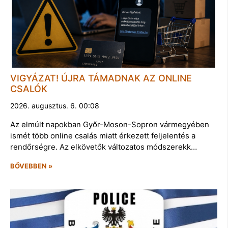
VIGYÁZAT! ÚJRA TÁMADNAK AZ ONLINE
CSALÓK
2026. augusztus. 6. 00:08
Az elmúlt napokban Győr-Moson-Sopron vármegyében
ismét több online csalás miatt érkezett feljelentés a
rendőrségre. Az elkövetők változatos módszerekk…
BŐVEBBEN »