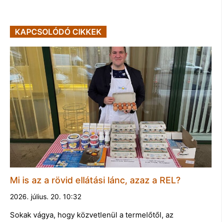
KAPCSOLÓDÓ CIKKEK
Mi is az a rövid ellátási lánc, azaz a REL?
2026. július. 20. 10:32
Sokak vágya, hogy közvetlenül a termelőtől, az