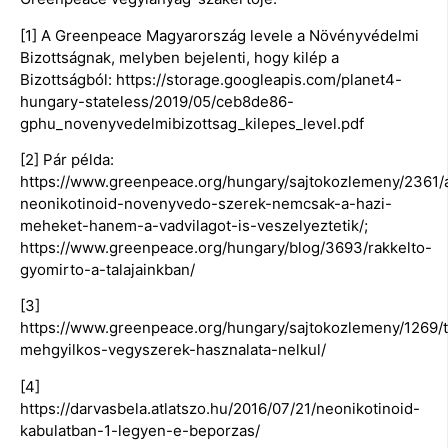
[1] A Greenpeace Magyarország levele a Növényvédelmi
Bizottságnak, melyben bejelenti, hogy kilép a
Bizottságból: https://storage.googleapis.com/planet4-
hungary-stateless/2019/05/ceb8de86-
gphu_novenyvedelmibizottsag_kilepes_level.pdf
[2] Pár példa:
https://www.greenpeace.org/hungary/sajtokozlemeny/2361/
neonikotinoid-novenyvedo-szerek-nemcsak-a-hazi-
meheket-hanem-a-vadvilagot-is-veszelyeztetik/;
https://www.greenpeace.org/hungary/blog/3693/rakkelto-
gyomirto-a-talajainkban/
[3]
https://www.greenpeace.org/hungary/sajtokozlemeny/1269/
mehgyilkos-vegyszerek-hasznalata-nelkul/
[4]
https://darvasbela.atlatszo.hu/2016/07/21/neonikotinoid-
kabulatban-1-legyen-e-beporzas/