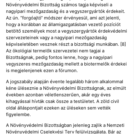
Növényvédelmi Bizottság számos tagja képviseli a
nagyipari mezőgazdaság és a vegyszergyártók érdekeit.
Az ún. “forgóajtó“ módszer érvényesül, ami azt jelenti,
hogy a korábban az államigazgatásban vezető pozíciót
betöltő személyek most a vegyszergyártók érdekvédelmi
szervezeteinek vagy a nagyipari mezőgazdaság
képviseletében vesznek részt a bizottsági munkában. [8]
Az ökológiai termelők szervezetei nem tagjai a
Bizottságnak, pedig fontos lenne, hogy a nagyipari
vegyszeres mezőgazdaság mellett a biotermelők érdekei
is megjelenjenek ezen a fórumon.
A jogszabály alapján évente legalább három alkalommal
kéne üléseznie a Növényvédelmi Bizottságnak, az elmúlt
években azonban véletlenszerűen, akár egy éves
kihagyással hívták csak össze a testületet. A zöld civil
oldal álláspontjait ezeken az üléseken sem vették
figyelembe.
A Növényvédelmi Bizottságban jelenleg zajlik a Nemzeti
Növényvédelmi Cselekvési Terv felülvizsgálata. Bár az