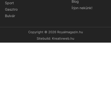
Blog
Sport
Írjon nekünk!
Gasztro
Bulvár
Copyright © 2026 Royalmagazin.hu
Sitebuild:
Kreativweb.hu