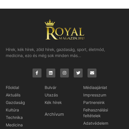
Hírek, kék hírek, zöld hírek, gazdaság, sport, életmód,
medicina, ezo és még sok minden más…
Főoldal
Bulvár
Médiaajánlat
Aktuális
Utazás
Impresszum
Gazdaság
Kék hírek
Partnereink
Kultúra
Felhasználási
Archívum
feltételek
Technika
Adatvédelem
Medicina