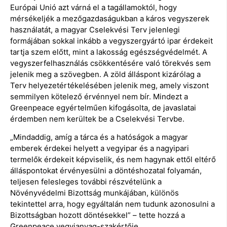
Európai Unió azt várná el a tagállamoktól, hogy
mérsékeljék a mezőgazdaságukban a káros vegyszerek
használatát, a magyar Cselekvési Terv jelenlegi
formájában sokkal inkább a vegyszergyártó ipar érdekeit
tartja szem előtt, mint a lakosság egészségvédelmét. A
vegyszerfelhasználás csökkentésére való törekvés sem
jelenik meg a szövegben. A zöld álláspont kizárólag a
Terv helyezetértékelésében jelenik meg, amely viszont
semmilyen kötelező érvénnyel nem bír. Mindezt a
Greenpeace egyértelműen kifogásolta, de javaslatai
érdemben nem kerültek be a Cselekvési Tervbe.
„Mindaddig, amíg a tárca és a hatóságok a magyar
emberek érdekei helyett a vegyipar és a nagyipari
termelők érdekeit képviselik, és nem hagynak ettől eltérő
álláspontokat érvényesülni a döntéshozatal folyamán,
teljesen felesleges további részvételünk a
Növényvédelmi Bizottság munkájában, különös
tekintettel arra, hogy egyáltalán nem tudunk azonosulni a
Bizottságban hozott döntésekkel” – tette hozzá a
Greenpeace vegyianyag-szakértője.