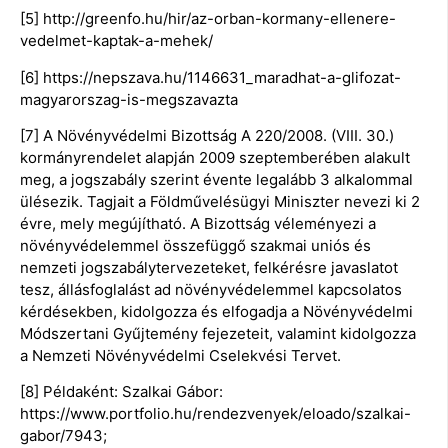
[5] http://greenfo.hu/hir/az-orban-kormany-ellenere-
vedelmet-kaptak-a-mehek/
[6] https://nepszava.hu/1146631_maradhat-a-glifozat-
magyarorszag-is-megszavazta
[7] A Növényvédelmi Bizottság A 220/2008. (VIII. 30.)
kormányrendelet alapján 2009 szeptemberében alakult
meg, a jogszabály szerint évente legalább 3 alkalommal
ülésezik. Tagjait a Földművelésügyi Miniszter nevezi ki 2
évre, mely megújítható. A Bizottság véleményezi a
növényvédelemmel összefüggő szakmai uniós és
nemzeti jogszabálytervezeteket, felkérésre javaslatot
tesz, állásfoglalást ad növényvédelemmel kapcsolatos
kérdésekben, kidolgozza és elfogadja a Növényvédelmi
Módszertani Gyűjtemény fejezeteit, valamint kidolgozza
a Nemzeti Növényvédelmi Cselekvési Tervet.
[8] Példaként: Szalkai Gábor:
https://www.portfolio.hu/rendezvenyek/eloado/szalkai-
gabor/7943;