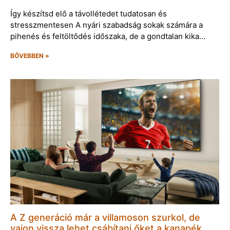
Így készítsd elő a távollétedet tudatosan és
stresszmentesen A nyári szabadság sokak számára a
pihenés és feltöltődés időszaka, de a gondtalan kika…
BŐVEBBEN »
A Z generáció már a villamoson szurkol, de
vajon vissza lehet csábítani őket a kanapék