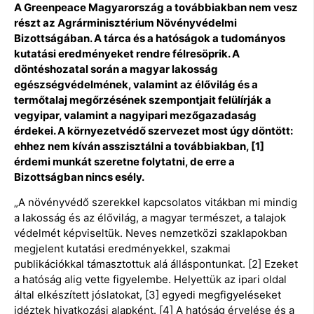
A Greenpeace Magyarország a továbbiakban nem vesz
részt az Agrárminisztérium Növényvédelmi
Bizottságában. A tárca és a hatóságok a tudományos
kutatási eredményeket rendre félresöprik. A
döntéshozatal során a magyar lakosság
egészségvédelmének, valamint az élővilág és a
termőtalaj megőrzésének szempontjait felülírják a
vegyipar, valamint a nagyipari mezőgazadaság
érdekei. A környezetvédő szervezet most úgy döntött:
ehhez nem kíván asszisztálni a továbbiakban, [1]
érdemi munkát szeretne folytatni, de erre a
Bizottságban nincs esély.
„A növényvédő szerekkel kapcsolatos vitákban mi mindig
a lakosság és az élővilág, a magyar természet, a talajok
védelmét képviseltük. Neves nemzetközi szaklapokban
megjelent kutatási eredményekkel, szakmai
publikációkkal támasztottuk alá álláspontunkat. [2] Ezeket
a hatóság alig vette figyelembe. Helyettük az ipari oldal
által elkészített jóslatokat, [3] egyedi megfigyeléseket
idéztek hivatkozási alapként. [4] A hatóság érvelése és a