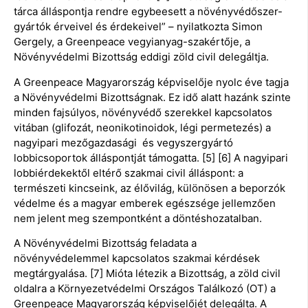
tárca álláspontja rendre egybeesett a növényvédőszer-
gyártók érveivel és érdekeivel” – nyilatkozta Simon
Gergely, a Greenpeace vegyianyag-szakértője, a
Növényvédelmi Bizottság eddigi zöld civil delegáltja.
A Greenpeace Magyarország képviselője nyolc éve tagja
a Növényvédelmi Bizottságnak. Ez idő alatt hazánk szinte
minden fajsúlyos, növényvédő szerekkel kapcsolatos
vitában (glifozát, neonikotinoidok, légi permetezés) a
nagyipari mezőgazdasági és vegyszergyártó
lobbicsoportok álláspontját támogatta. [5] [6] A nagyipari
lobbiérdekektől eltérő szakmai civil álláspont: a
természeti kincseink, az élővilág, különösen a beporzók
védelme és a magyar emberek egészsége jellemzően
nem jelent meg szempontként a döntéshozatalban.
A Növényvédelmi Bizottság feladata a
növényvédelemmel kapcsolatos szakmai kérdések
megtárgyalása. [7] Mióta létezik a Bizottság, a zöld civil
oldalra a Környezetvédelmi Országos Találkozó (OT) a
Greenpeace Magyarország képviselőjét delegálta. A