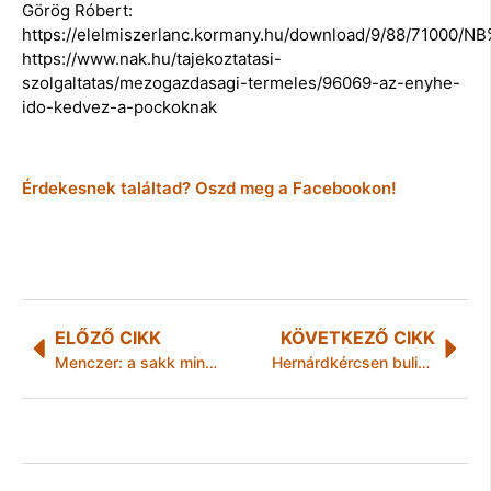
Görög Róbert:
https://elelmiszerlanc.kormany.hu/download/9/88/71000/NB
https://www.nak.hu/tajekoztatasi-
szolgaltatas/mezogazdasagi-termeles/96069-az-enyhe-
ido-kedvez-a-pockoknak
Érdekesnek találtad? Oszd meg a Facebookon!
ELŐZŐ CIKK
KÖVETKEZŐ CIKK
Menczer: a sakk mindenre megtanít, amire a folyamatosan változó világban szükség van
Hernárdkércsen buliztunk a Neotonnal