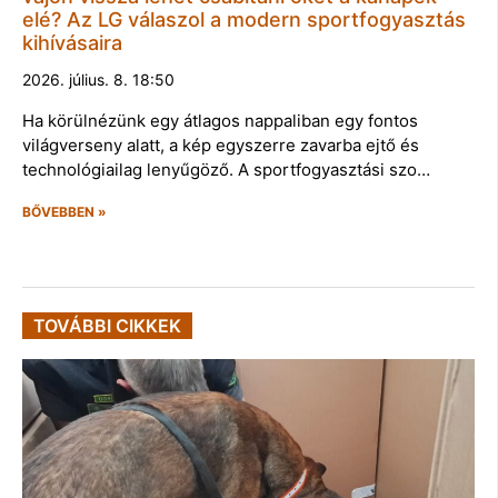
elé? Az LG válaszol a modern sportfogyasztás
kihívásaira
2026. július. 8. 18:50
Ha körülnézünk egy átlagos nappaliban egy fontos
világverseny alatt, a kép egyszerre zavarba ejtő és
technológiailag lenyűgöző. A sportfogyasztási szo…
BŐVEBBEN »
TOVÁBBI CIKKEK