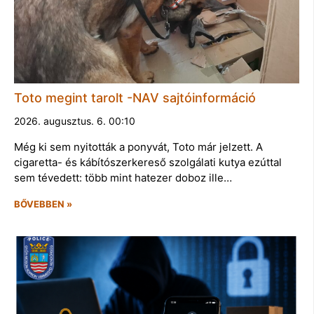
Toto megint tarolt -NAV sajtóinformáció
2026. augusztus. 6. 00:10
Még ki sem nyitották a ponyvát, Toto már jelzett. A
cigaretta- és kábítószerkereső szolgálati kutya ezúttal
sem tévedett: több mint hatezer doboz ille…
BŐVEBBEN »