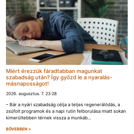
Miért érezzük fáradtabban magunkat
szabadság után? Így győzd le a nyaralás-
másnaposságot!
2026. augusztus. 7. 23:28
– Bár a nyári szabadság célja a teljes regenerálódás, a
zsúfolt programok és a napi rutin felborulása miatt sokan
kimerültebben térnek vissza a munkáb…
BŐVEBBEN »