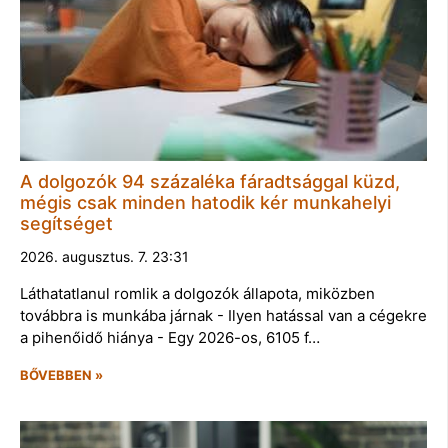
A dolgozók 94 százaléka fáradtsággal küzd,
mégis csak minden hatodik kér munkahelyi
segítséget
2026. augusztus. 7. 23:31
Láthatatlanul romlik a dolgozók állapota, miközben
továbbra is munkába járnak - Ilyen hatással van a cégekre
a pihenőidő hiánya - Egy 2026-os, 6105 f…
BŐVEBBEN »