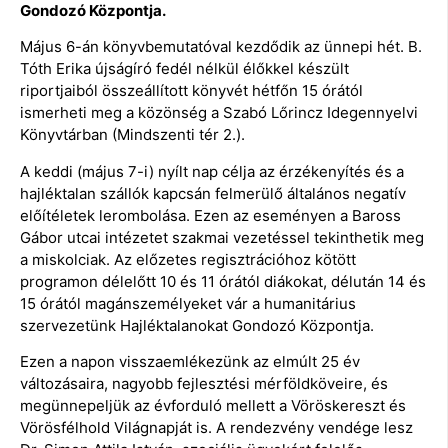
Gondozó Központja.
Május 6-án könyvbemutatóval kezdődik az ünnepi hét. B.
Tóth Erika újságíró fedél nélkül élőkkel készült
riportjaiból összeállított könyvét hétfőn 15 órától
ismerheti meg a közönség a Szabó Lőrincz Idegennyelvi
Könyvtárban (Mindszenti tér 2.).
A keddi (május 7-i) nyílt nap célja az érzékenyítés és a
hajléktalan szállók kapcsán felmerülő általános negatív
előítéletek lerombolása. Ezen az eseményen a Baross
Gábor utcai intézetet szakmai vezetéssel tekinthetik meg
a miskolciak. Az előzetes regisztrációhoz kötött
programon délelőtt 10 és 11 órától diákokat, délután 14 és
15 órától magánszemélyeket vár a humanitárius
szervezetünk Hajléktalanokat Gondozó Központja.
Ezen a napon visszaemlékezünk az elmúlt 25 év
változásaira, nagyobb fejlesztési mérföldköveire, és
megünnepeljük az évforduló mellett a Vöröskereszt és
Vörösfélhold Világnapját is. A rendezvény vendége lesz