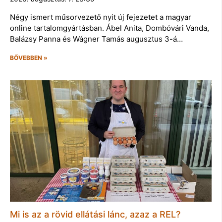
Négy ismert műsorvezető nyit új fejezetet a magyar
online tartalomgyártásban. Ábel Anita, Dombóvári Vanda,
Balázsy Panna és Wágner Tamás augusztus 3-á…
BŐVEBBEN »
Mi is az a rövid ellátási lánc, azaz a REL?