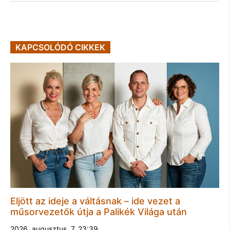
KAPCSOLÓDÓ CIKKEK
Eljött az ideje a váltásnak – ide vezet a
műsorvezetők útja a Palikék Világa után
2026. augusztus. 7. 23:39