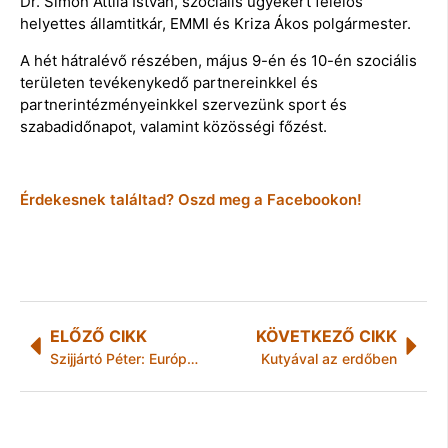
Dr. Simon Attila István, szociális ügyekért felelős
helyettes államtitkár, EMMI és Kriza Ákos polgármester.
A hét hátralévő részében, május 9-én és 10-én szociális
területen tevékenykedő partnereinkkel és
partnerintézményeinkkel szervezünk sport és
szabadidőnapot, valamint közösségi főzést.
Érdekesnek találtad? Oszd meg a Facebookon!
ELŐZŐ CIKK
KÖVETKEZŐ CIKK
Szijjártó Péter: Európa biztonsága ma Törökországban kezdődik
Kutyával az erdőben