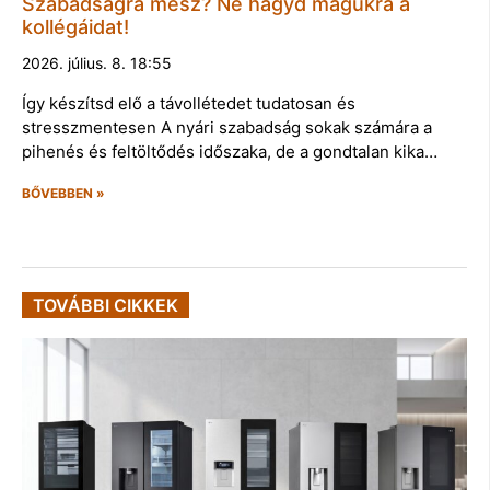
Szabadságra mész? Ne hagyd magukra a
kollégáidat!
2026. július. 8. 18:55
Így készítsd elő a távollétedet tudatosan és
stresszmentesen A nyári szabadság sokak számára a
pihenés és feltöltődés időszaka, de a gondtalan kika…
BŐVEBBEN »
TOVÁBBI CIKKEK