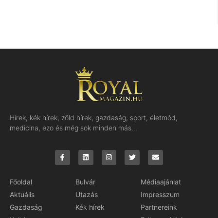
Hírek, kék hírek, zöld hírek, gazdaság, sport, életmód,
medicina, ezo és még sok minden más…
Főoldal
Bulvár
Médiaajánlat
Aktuális
Utazás
Impresszum
Gazdaság
Kék hírek
Partnereink