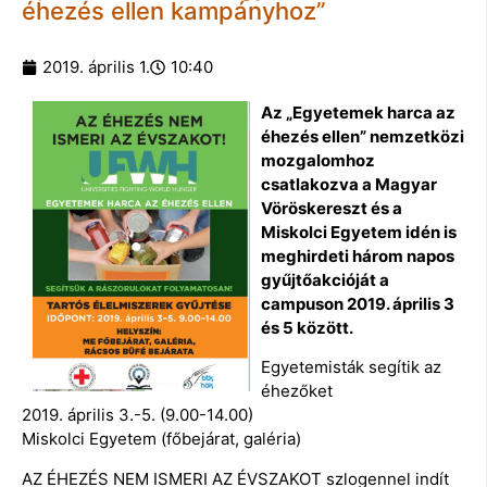
éhezés ellen kampányhoz”
2019. április 1.
10:40
Az „Egyetemek harca az
éhezés ellen” nemzetközi
mozgalomhoz
csatlakozva a Magyar
Vöröskereszt és a
Miskolci Egyetem idén is
meghirdeti három napos
gyűjtőakcióját a
campuson 2019. április 3
és 5 között.
Egyetemisták segítik az
éhezőket
2019. április 3.-5. (9.00-14.00)
Miskolci Egyetem (főbejárat, galéria)
AZ ÉHEZÉS NEM ISMERI AZ ÉVSZAKOT szlogennel indít