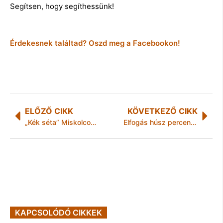
Segítsen, hogy segíthessünk!
Érdekesnek találtad? Oszd meg a Facebookon!
ELŐZŐ CIKK
KÖVETKEZŐ CIKK
„Kék séta” Miskolcon -Autizmus Világnapja
Elfogás húsz percen belül
KAPCSOLÓDÓ CIKKEK