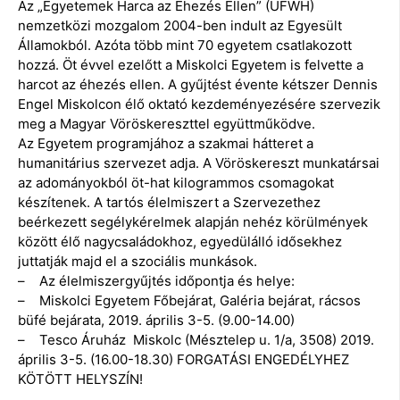
Az „Egyetemek Harca az Éhezés Ellen” (UFWH)
nemzetközi mozgalom 2004-ben indult az Egyesült
Államokból. Azóta több mint 70 egyetem csatlakozott
hozzá. Öt évvel ezelőtt a Miskolci Egyetem is felvette a
harcot az éhezés ellen. A gyűjtést évente kétszer Dennis
Engel Miskolcon élő oktató kezdeményezésére szervezik
meg a Magyar Vöröskereszttel együttműködve.
Az Egyetem programjához a szakmai hátteret a
humanitárius szervezet adja. A Vöröskereszt munkatársai
az adományokból öt-hat kilogrammos csomagokat
készítenek. A tartós élelmiszert a Szervezethez
beérkezett segélykérelmek alapján nehéz körülmények
között élő nagycsaládokhoz, egyedülálló idősekhez
juttatják majd el a szociális munkások.
– Az élelmiszergyűjtés időpontja és helye:
– Miskolci Egyetem Főbejárat, Galéria bejárat, rácsos
büfé bejárata, 2019. április 3-5. (9.00-14.00)
– Tesco Áruház Miskolc (Mésztelep u. 1/a, 3508) 2019.
április 3-5. (16.00-18.30) FORGATÁSI ENGEDÉLYHEZ
KÖTÖTT HELYSZÍN!