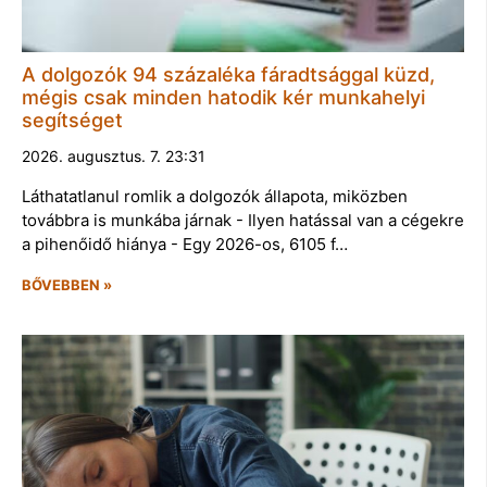
A dolgozók 94 százaléka fáradtsággal küzd,
mégis csak minden hatodik kér munkahelyi
segítséget
2026. augusztus. 7. 23:31
Láthatatlanul romlik a dolgozók állapota, miközben
továbbra is munkába járnak - Ilyen hatással van a cégekre
a pihenőidő hiánya - Egy 2026-os, 6105 f…
BŐVEBBEN »