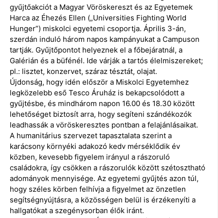
gyűjtőakciót a Magyar Vöröskereszt és az Egyetemek
Harca az Éhezés Ellen („Universities Fighting World
Hunger”) miskolci egyetemi csoportja. Április 3-án,
szerdán induló három napos kampányukat a Campuson
tartják. Gyűjtőpontot helyeznek el a főbejáratnál, a
Galérián és a büfénél. Ide várják a tartós élelmiszereket;
pl.: lisztet, konzervet, száraz tésztát, olajat.
Újdonság, hogy idén először a Miskolci Egyetemhez
legközelebb eső Tesco Áruház is bekapcsolódott a
gyűjtésbe, és mindhárom napon 16.00 és 18.30 között
lehetőséget biztosít arra, hogy segíteni szándékozók
leadhassák a vöröskeresztes pontban a felajánlásaikat.
A humanitárius szervezet tapasztalata szerint a
karácsony környéki adakozó kedv mérséklődik év
közben, kevesebb figyelem irányul a rászoruló
családokra, így csökken a rászorulók között szétosztható
adományok mennyisége. Az egyetemi gyűjtés azon túl,
hogy széles körben felhívja a figyelmet az önzetlen
segítségnyújtásra, a közösségen belül is érzékenyíti a
hallgatókat a szegénysorban élők iránt.