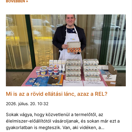
BŐVEBBEN »
Mi is az a rövid ellátási lánc, azaz a REL?
2026. július. 20. 10:32
Sokak vágya, hogy közvetlenül a termelőtől, az
élelmiszer-előállítótól vásároljanak, és sokan már ezt a
gyakorlatban is megteszik. Van, aki vidéken, a…