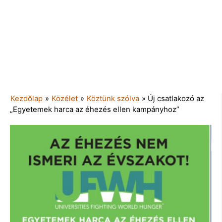
Kezdőlap
»
Közélet
»
Köztünk szólva
»
Új csatlakozó az
„Egyetemek harca az éhezés ellen kampányhoz”