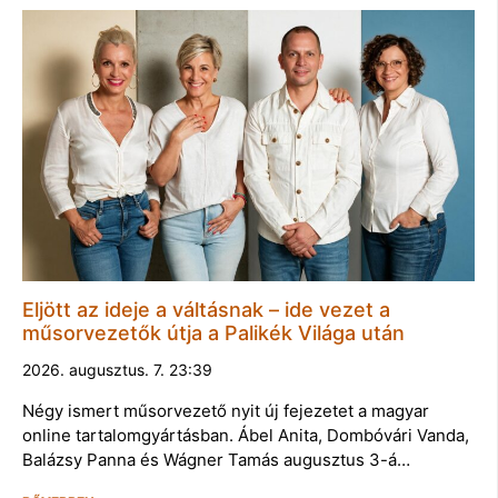
Eljött az ideje a váltásnak – ide vezet a
műsorvezetők útja a Palikék Világa után
2026. augusztus. 7. 23:39
Négy ismert műsorvezető nyit új fejezetet a magyar
online tartalomgyártásban. Ábel Anita, Dombóvári Vanda,
Balázsy Panna és Wágner Tamás augusztus 3-á…