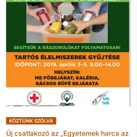
KÖZTÜNK SZÓLVA
Új csatlakozó az „Egyetemek harca az