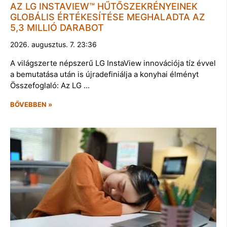
AZ LG INSTAVIEW™ HŰTŐSZEKRÉNYEINEK
GLOBÁLIS ÉRTÉKESÍTÉSE MEGHALADTA AZ
5,3 MILLIÓ DARABOT
2026. augusztus. 7. 23:36
A világszerte népszerű LG InstaView innovációja tíz évvel
a bemutatása után is újradefiniálja a konyhai élményt
Összefoglaló: Az LG …
BŐVEBBEN »