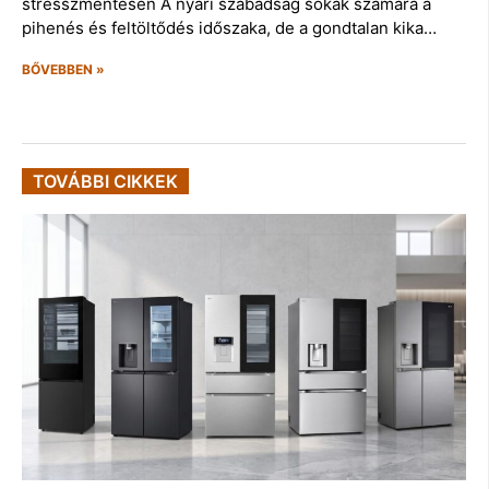
stresszmentesen A nyári szabadság sokak számára a
pihenés és feltöltődés időszaka, de a gondtalan kika…
BŐVEBBEN »
TOVÁBBI CIKKEK