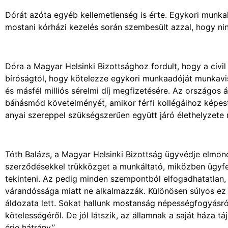
Dórát azóta egyéb kellemetlenség is érte. Egykori munka
mostani kórházi kezelés során szembesült azzal, hogy nin
Dóra a Magyar Helsinki Bizottsághoz fordult, hogy a civil 
bíróságtól, hogy kötelezze egykori munkaadóját munkavi
és másfél milliós sérelmi díj megfizetésére. Az országos
bánásmód követelményét, amikor férfi kollégáihoz képest
anyai szereppel szükségszerűen együtt járó élethelyzete 
Tóth Balázs, a Magyar Helsinki Bizottság ügyvédje elmond
szerződésekkel trükközget a munkáltató, miközben ügyfel
tekinteni. Az pedig minden szempontból elfogadhatatlan,
várandóssága miatt ne alkalmazzák. Különösen súlyos ez a
áldozata lett. Sokat hallunk mostanság népességfogyásr
kötelességéről. De jól látszik, az államnak a saját háza t
érje hátrány.”