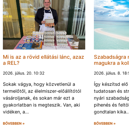
Mi is az a rövid ellátási lánc, azaz
Szabadságra 
a REL?
magukra a kol
2026. július. 20. 10:32
2026. július. 8. 18
Sokak vágya, hogy közvetlenül a
Így készítsd elő
termelőtől, az élelmiszer-előállítótól
tudatosan és s
vásároljanak, és sokan már ezt a
nyári szabadsá
gyakorlatban is megteszik. Van, aki
pihenés és felt
vidéken, a…
gondtalan kika
BŐVEBBEN »
BŐVEBBEN »