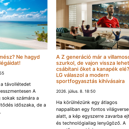
mész? Ne hagyd
A Z generáció már a villamos
légáidat!
szurkol, de vajon vissza lehe
csábítani őket a kanapék elé
:55
LG válaszol a modern
sportfogyasztás kihívásaira
 a távollétedet
tresszmentesen A
2026. július. 8. 18:50
g sokak számára a
Ha körülnézünk egy átlagos
öltődés időszaka, de a
nappaliban egy fontos világvers
…
alatt, a kép egyszerre zavarba ej
és technológiailag lenyűgöző. A