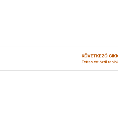
KÖVETKEZŐ CIK
Tetten ért ózdi rabló