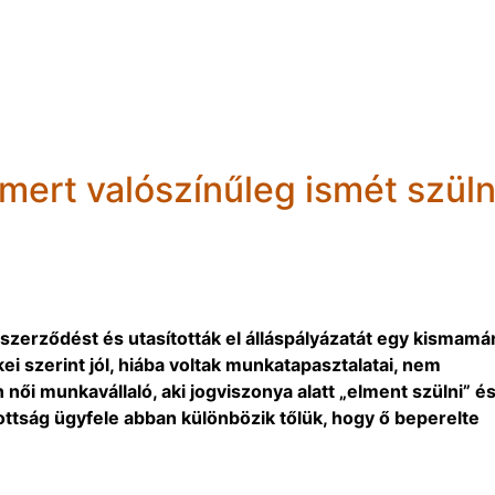
mert valószínűleg ismét szüln
szerződést és utasították el álláspályázatát egy kismamá
ei szerint jól, hiába voltak munkatapasztalatai, nem
 női munkavállaló, aki jogviszonya alatt „elment szülni” é
ottság ügyfele abban különbözik tőlük, hogy ő beperelte