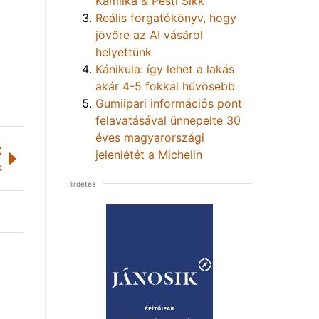
Kamilka & Pesti Sikk
Reális forgatókönyv, hogy
jövőre az AI vásárol
helyettünk
Kánikula: így lehet a lakás
akár 4-5 fokkal hűvösebb
Gumiipari információs pont
felavatásával ünnepelte 30
éves magyarországi
K
jelenlétét a Michelin
k
Hirdetés