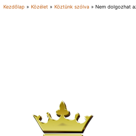
Kezdőlap
»
Közélet
»
Köztünk szólva
»
Nem dolgozhat az