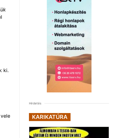
jük
l
 ki.
Hirdetés
 vele
KARIKATÚRA