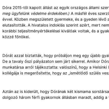
Dóra 2015-től kapott állást az egyik országos állami szer
meg ügyfelünk védelme érdekében.)
A másfél éves szerz
évvel. Közben megszületett gyermeke, és a gyeden lévő 
elutasították. A hivatalos indoklás szerint azért, mert ne
korábbi teljesítményértékelései kiválóak voltak, és a gya
közzé főnökei.
Dórát azzal biztatták, hogy próbáljon meg egy újabb gyak
De a tavaly őszi pályázaton sem járt sikerrel. Amikor Dó
munkatársa arról tájékoztatta: valószínű, hogy a Helsinki
kollégája is megerősítette, hogy az „ismétlődő szülés ves
Aztán az is kiderült, hogy Dórának két kismama sorstársa
dolgozó három férfi gyakornok állásban maradt, addig a 