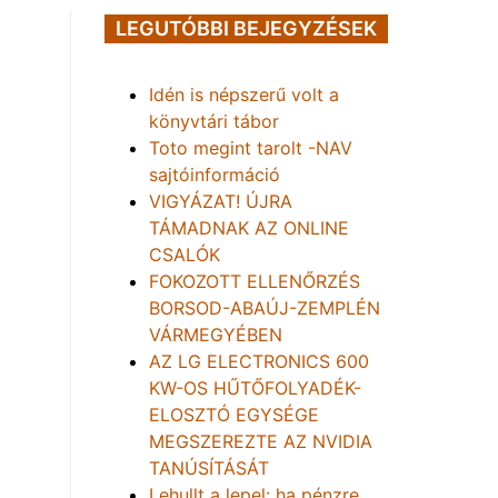
LEGUTÓBBI BEJEGYZÉSEK
Idén is népszerű volt a
könyvtári tábor
Toto megint tarolt -NAV
sajtóinformáció
VIGYÁZAT! ÚJRA
TÁMADNAK AZ ONLINE
CSALÓK
FOKOZOTT ELLENŐRZÉS
BORSOD-ABAÚJ-ZEMPLÉN
VÁRMEGYÉBEN
AZ LG ELECTRONICS 600
KW-OS HŰTŐFOLYADÉK-
ELOSZTÓ EGYSÉGE
MEGSZEREZTE AZ NVIDIA
TANÚSÍTÁSÁT
Lehullt a lepel: ha pénzre