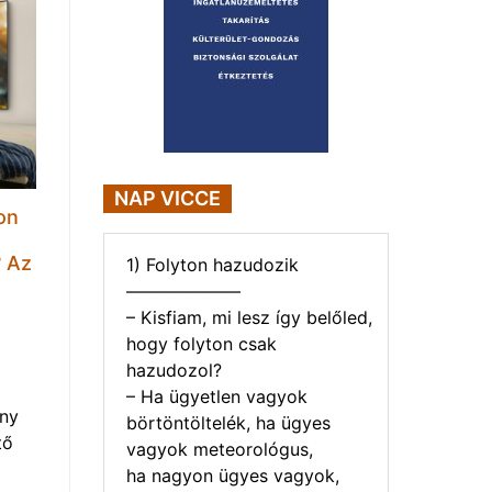
NAP VICCE
on
t
? Az
1) Folyton hazudozik
——————–
– Kisfiam, mi lesz így belőled,
hogy folyton csak
hazudozol?
– Ha ügyetlen vagyok
eny
börtöntöltelék, ha ügyes
tő
vagyok meteorológus,
ha nagyon ügyes vagyok,