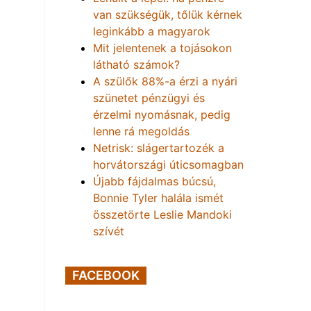
van szükségük, tőlük kérnek
leginkább a magyarok
Mit jelentenek a tojásokon
látható számok?
A szülők 88%-a érzi a nyári
szünetet pénzügyi és
érzelmi nyomásnak, pedig
lenne rá megoldás
Netrisk: slágertartozék a
horvátországi úticsomagban
Újabb fájdalmas búcsú,
Bonnie Tyler halála ismét
összetörte Leslie Mandoki
szívét
FACEBOOK