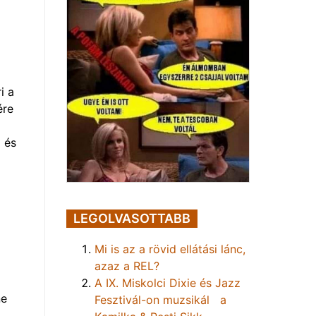
i a
ére
 és
LEGOLVASOTTABB
Mi is az a rövid ellátási lánc,
azaz a REL?
A IX. Miskolci Dixie és Jazz
ne
Fesztivál-on muzsikál a