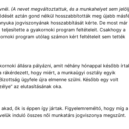
vnél.
(A nevet megváltoztattuk, és a munkahelyet sem jelöl
ődését aztán gond nélkül hosszabbították meg újabb másfé
anyuka jogviszonyának hosszabbítását kérte. De most már
m teljesítette a gyakornoki program feltételeit. Csakhogy a
kornoki program utólag számon kért feltételeit sem tették
ornoki állásra pályázni, amit néhány hónappal később írtak
ra rákérdezett, hogy miért, a munkaügyi osztály egyik
 Bizottság ügyfele újra elmenne szülni. Később egy volt
zélye” az elutasításának oka.
 akad, ők is éppen így jártak. Figyelemreméltó, hogy míg a
velük induló összes női munkatárs jogviszonya megszűnt.