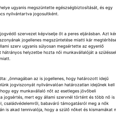
helye ugyanis megszüntette egészségbiztosítását, és egy
cs nyilvántartva jogosultként.
jogvédő szervezet képviselje őt a peres eljárásban. Azt kér
szonyának jogellenes megszüntetése miatti kár megtérítés
 állami szerv ugyanis súlyosan megsértette az egyenlő
 hátrányos helyzetbe hozta női munkavállalóját a szüléssel
miatt.
ta: „önmagában az is jogellenes, hogy határozott idejű
ünk jogviszonyát nyilvánvalóan határozatlan idejűnek kell
 hogy egy munkavállaló nőt az esetleges jövőbeli
 jogsértés, mert egy állami szervnél történt és több nő is
ól, családvédelemről, babaváró támogatásról meg a nők
áján is akad tennivalója, hogy a szülő nőket és kismamákat 