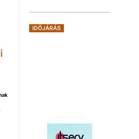
IDŐJÁRÁS
i
nak
s