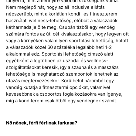
tányérra, mint amennyire valóban szükségünk volna.
Nem meglepő hát, hogy az all inclusive ellátás
népszerűbb, mint a korlátlan kondi- és fitneszterem-
használat, wellness-lehetőség, előbbit a válaszadók
kétharmada jelölte meg. Csupán tízből egy vendég
számára fontos az úti cél kiválasztásakor, hogy legyen ott
vagy a környéken valamilyen sportolási lehetőség, holott
a válaszadók közel 60 százaléka legalább heti 1-2
alkalommal edz. Sportolási lehetőség címszó alatt
egyébként a legtöbben az uszodai és wellness-
szolgáltatásokat keresik, így a szauna és a masszázs
lehetősége is meghatározó szempontok lehetnek az
utazás megtervezésekor. Körülbelül háromból egy
vendég kutatja a fitnesztermi opciókat, valamivel
kevesebbnek a csoportos foglalkozásokra van igénye,
míg a konditerem csak ötből egy vendégnek számít.
Nő nőnek, férfi férfinak farkasa?