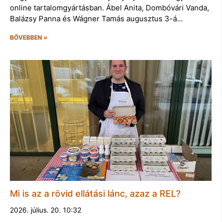
online tartalomgyártásban. Ábel Anita, Dombóvári Vanda,
Balázsy Panna és Wágner Tamás augusztus 3-á…
BŐVEBBEN »
Mi is az a rövid ellátási lánc, azaz a REL?
2026. július. 20. 10:32