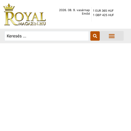
2026. 08. 9. vasárnap
1 EUR 365 HUF
Emőd
1 GBP 425 HUF