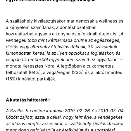
A szálláshely kiválasztásakor már nemcsak a wellness és
a kényelem számítanak, a döntéshozatalban
közrejátszhat ugyanis a konyha és a felkínált ételek is.
„A
vendégek több mint kétharmada örülne az egészséges,
diétás vagy alternatív ételválasztéknak, 30 százalékuk
kimondottan keresi is az ilyen
opciókat a foglaláskor, és
csupán tíz emberből egynek nem számít ez egyáltalán”
–
mondta Keresztes Nóra. A legtöbben a cukormentes
felhozatalt (64%), a vega/vegán (23%) és a laktózmentes
(16%) kínálatot pártolják.
A kutatás hátteréről:
A Szallas.hu online kutatása 2019. 02. 26. és 2019. 03. 04.
között zajlott, azzal a céllal, hogy felmérje, a vendégeket
az utazás megtervezésekor, a szálláshely kiválasztásakor
mennyiben befolyásolja az ételkínálat és a sportolási