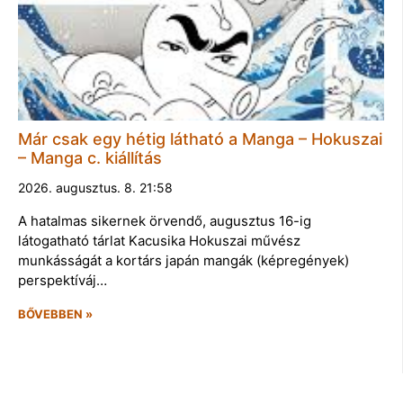
Már csak egy hétig látható a Manga – Hokuszai
– Manga c. kiállítás
2026. augusztus. 8. 21:58
A hatalmas sikernek örvendő, augusztus 16-ig
látogatható tárlat Kacusika Hokuszai művész
munkásságát a kortárs japán mangák (képregények)
perspektíváj…
BŐVEBBEN »