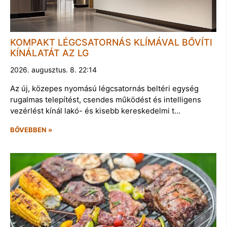
KOMPAKT LÉGCSATORNÁS KLÍMÁVAL BŐVÍTI
KÍNÁLATÁT AZ LG
2026. augusztus. 8. 22:14
Az új, közepes nyomású légcsatornás beltéri egység
rugalmas telepítést, csendes működést és intelligens
vezérlést kínál lakó- és kisebb kereskedelmi t…
BŐVEBBEN »