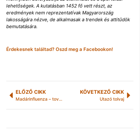
lehetőségek. A kutatásban 1452 fő vett részt, az
eredmények nem reprezentatívak Magyarország
lakosságára nézve, de alkalmasak a trendek és attitűdök
bemutatására.
Érdekesnek találtad? Oszd meg a Facebookon!
ELŐZŐ CIKK
KÖVETKEZŐ CIKK
Madárinfluenza – továbbra is fontos a járványvédelmi zártság biztosítása
Utazó tolvaj