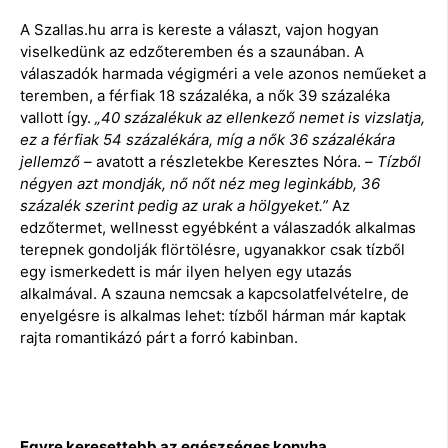
A Szallas.hu arra is kereste a választ, vajon hogyan
viselkedünk az edzőteremben és a szaunában. A
válaszadók harmada végigméri a vele azonos neműeket a
teremben, a férfiak 18 százaléka, a nők 39 százaléka
vallott így.
„40 százalékuk az ellenkező nemet is vizslatja,
ez a férfiak 54 százalékára, míg a nők 36 százalékára
jellemző –
avatott a részletekbe Keresztes Nóra. –
Tízből
négyen azt mondják, nő nőt néz meg leginkább, 36
százalék szerint pedig az urak a hölgyeket.”
Az
edzőtermet, wellnesst egyébként a válaszadók alkalmas
terepnek gondolják flörtölésre, ugyanakkor csak tízből
egy ismerkedett is már ilyen helyen egy utazás
alkalmával. A szauna nemcsak a kapcsolatfelvételre, de
enyelgésre is alkalmas lehet: tízből hárman már kaptak
rajta romantikázó párt a forró kabinban.
Egyre keresettebb az egészséges konyha