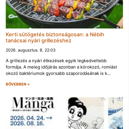
Kerti sütögetés biztonságosan: a Nébih
tanácsai nyári grillezéshez
2026. augusztus. 8. 22:03
A grillezés a nyári étkezések egyik legkedveltebb
formája. A meleg időjárás azonban a kórokozó, romlást
okozó baktériumok gyorsabb szaporodásának is k…
BŐVEBBEN »