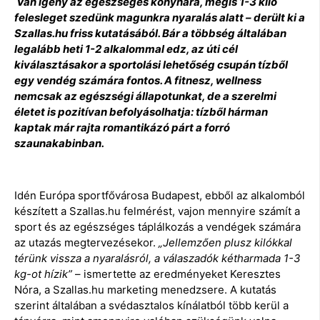
Van igény az egészséges konyhára, mégis 1-3 kiló
felesleget szedünk magunkra nyaralás alatt – derült ki a
Szallas.hu friss kutatásából. Bár a többség általában
legalább heti 1-2 alkalommal edz, az úti cél
kiválasztásakor a sportolási lehetőség csupán tízből
egy vendég számára fontos. A fitnesz, wellness
nemcsak az egészségi állapotunkat, de a szerelmi
életet is pozitívan befolyásolhatja: tízből hárman
kaptak már rajta romantikázó párt a forró
szaunakabinban.
Idén Európa sportfővárosa Budapest, ebből az alkalomból
készített a Szallas.hu felmérést, vajon mennyire számít a
sport és az egészséges táplálkozás a vendégek számára
az utazás megtervezésekor.
„Jellemzően plusz kilókkal
térünk vissza a nyaralásról, a válaszadók kétharmada 1-3
kg-ot hízik”
– ismertette az eredményeket Keresztes
Nóra, a Szallas.hu marketing menedzsere. A kutatás
szerint általában a svédasztalos kínálatból több kerül a