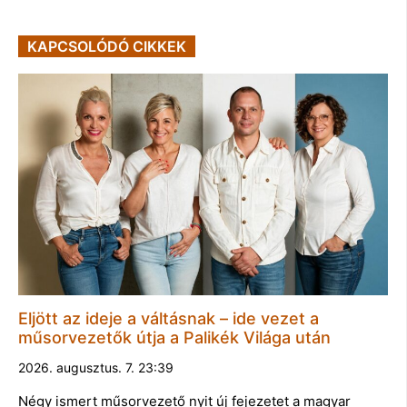
KAPCSOLÓDÓ CIKKEK
Eljött az ideje a váltásnak – ide vezet a
műsorvezetők útja a Palikék Világa után
2026. augusztus. 7. 23:39
Négy ismert műsorvezető nyit új fejezetet a magyar