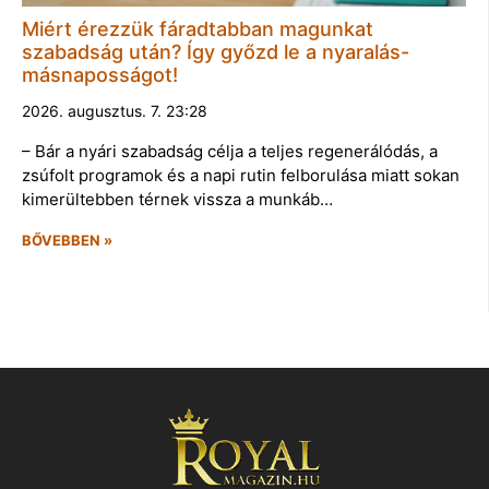
Miért érezzük fáradtabban magunkat
szabadság után? Így győzd le a nyaralás-
másnaposságot!
2026. augusztus. 7. 23:28
– Bár a nyári szabadság célja a teljes regenerálódás, a
zsúfolt programok és a napi rutin felborulása miatt sokan
kimerültebben térnek vissza a munkáb…
BŐVEBBEN »