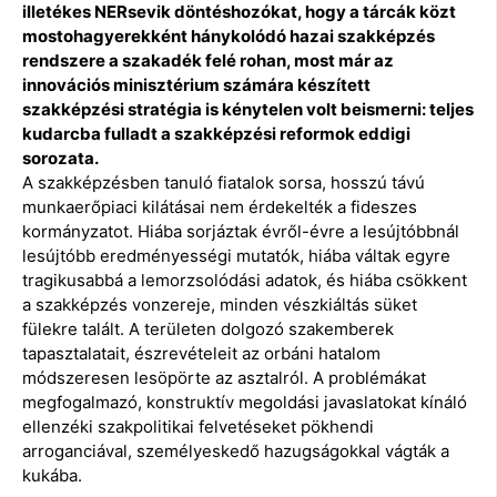
illetékes NERsevik döntéshozókat, hogy a tárcák közt
mostohagyerekként hánykolódó hazai szakképzés
rendszere a szakadék felé rohan, most már az
innovációs minisztérium számára készített
szakképzési stratégia is kénytelen volt beismerni: teljes
kudarcba fulladt a szakképzési reformok eddigi
sorozata.
A szakképzésben tanuló fiatalok sorsa, hosszú távú
munkaerőpiaci kilátásai nem érdekelték a fideszes
kormányzatot. Hiába sorjáztak évről-évre a lesújtóbbnál
lesújtóbb eredményességi mutatók, hiába váltak egyre
tragikusabbá a lemorzsolódási adatok, és hiába csökkent
a szakképzés vonzereje, minden vészkiáltás süket
fülekre talált. A területen dolgozó szakemberek
tapasztalatait, észrevételeit az orbáni hatalom
módszeresen lesöpörte az asztalról. A problémákat
megfogalmazó, konstruktív megoldási javaslatokat kínáló
ellenzéki szakpolitikai felvetéseket pökhendi
arroganciával, személyeskedő hazugságokkal vágták a
kukába.