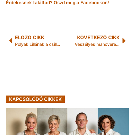
Érdekesnek találtad? Oszd meg a Facebookon!
ELŐZŐ CIKK
KÖVETKEZŐ CIKK
Polyák Lillának a csillagokat is lehozza szerelme
Veszélyes manővereket csinált, pedig jogosítványa sem volt
KAPCSOLÓDÓ CIKKEK