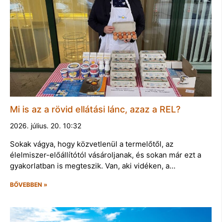
Mi is az a rövid ellátási lánc, azaz a REL?
2026. július. 20. 10:32
Sokak vágya, hogy közvetlenül a termelőtől, az
élelmiszer-előállítótól vásároljanak, és sokan már ezt a
gyakorlatban is megteszik. Van, aki vidéken, a…
BŐVEBBEN »