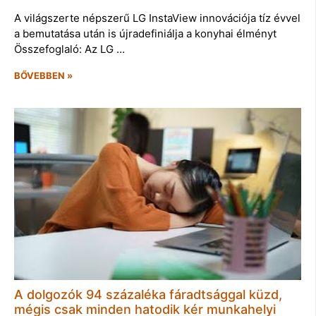
A világszerte népszerű LG InstaView innovációja tíz évvel
a bemutatása után is újradefiniálja a konyhai élményt
Összefoglaló: Az LG …
BŐVEBBEN »
A dolgozók 94 százaléka fáradtsággal küzd,
mégis csak minden hatodik kér munkahelyi