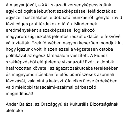
A magyar jövőt, a XXI. századi versenyképességünk
egyik zálogát a lebutított szakképzéssel feláldozták az
egyszer használatos, eldobható munkaerőt igénylő, rövid
távú céges profitérdekek oltárán. Mindennek
eredményeként a szakképzéssel foglalkozó
magyarországi iskolák jelentős részét oktatási elfekvővé
változtatták. Ezek fényében nagyon keserűen mondjuk ki,
hogy igazunk volt, hiszen ezzel a végzetesen ostoba
politikával az egész társadalom veszített. A Fidesz
szakképzésből elégtelenre vizsgázott! Ezért a Jobbik
határozottan követeli az ágazat zsákutcába terelésében
és megnyomorításában felelős bűnrészesek azonnali
távozását, valamint a katasztrófa elkerülése érdekében
való mielőbbi társadalmi-szakmai párbeszéd
megindítását!
Ander Balázs, az Országgyűlés Kulturális Bizottságának
alelnöke