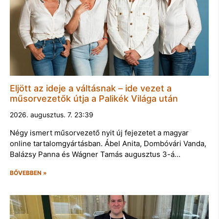
Eljött az ideje a váltásnak – ide vezet a
műsorvezetők útja a Palikék Világa után
2026. augusztus. 7. 23:39
Négy ismert műsorvezető nyit új fejezetet a magyar
online tartalomgyártásban. Ábel Anita, Dombóvári Vanda,
Balázsy Panna és Wágner Tamás augusztus 3-á…
BŐVEBBEN »