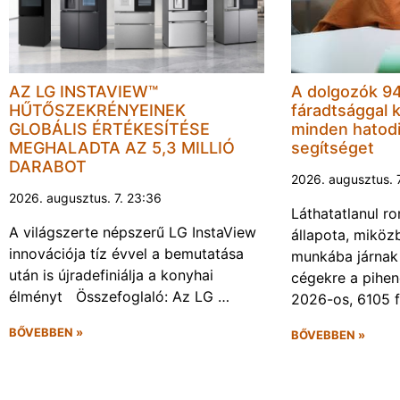
AZ LG INSTAVIEW™
A dolgozók 94
HŰTŐSZEKRÉNYEINEK
fáradtsággal 
GLOBÁLIS ÉRTÉKESÍTÉSE
minden hatodi
MEGHALADTA AZ 5,3 MILLIÓ
segítséget
DARABOT
2026. augusztus. 
2026. augusztus. 7. 23:36
Láthatatlanul r
A világszerte népszerű LG InstaView
állapota, miköz
innovációja tíz évvel a bemutatása
munkába járnak 
után is újradefiniálja a konyhai
cégekre a pihen
élményt Összefoglaló: Az LG …
2026-os, 6105 
BŐVEBBEN »
BŐVEBBEN »