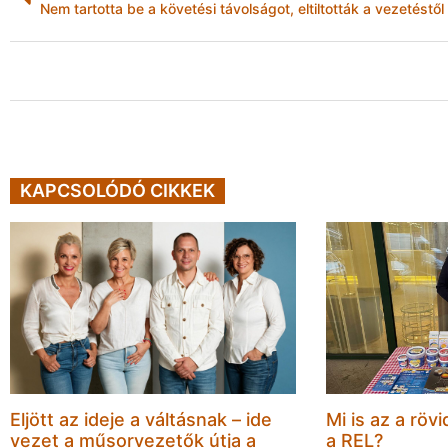
Nem tartotta be a követési távolságot, eltiltották a vezetéstől
KAPCSOLÓDÓ CIKKEK
Eljött az ideje a váltásnak – ide
Mi is az a rövi
vezet a műsorvezetők útja a
a REL?