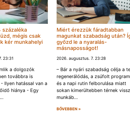
 százaléka
Miért érezzük fáradtabban
küzd, mégis csak
magunkat szabadság után? Í
k kér munkahelyi
győzd le a nyaralás-
másnaposságot!
7. 23:31
2026. augusztus. 7. 23:28
omlik a dolgozók
– Bár a nyári szabadság célja a te
ben továbbra is
regenerálódás, a zsúfolt progra
- Ilyen hatással van a
és a napi rutin felborulása miatt
őidő hiánya - Egy
sokan kimerültebben térnek vissz
f…
munkáb…
BŐVEBBEN »