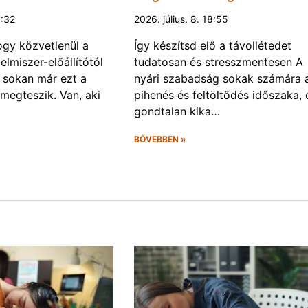
0:32
2026. július. 8. 18:55
gy közvetlenül a
Így készítsd elő a távollétedet
lelmiszer-előállítótól
tudatosan és stresszmentesen A
s sokan már ezt a
nyári szabadság sokak számára 
 megteszik. Van, aki
pihenés és feltöltődés időszaka, 
gondtalan kika…
BŐVEBBEN »