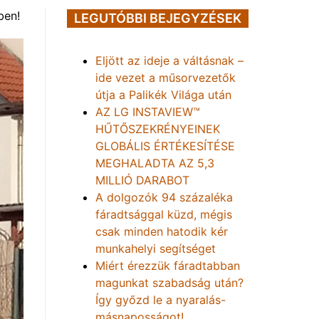
ben!
LEGUTÓBBI BEJEGYZÉSEK
Eljött az ideje a váltásnak –
ide vezet a műsorvezetők
útja a Palikék Világa után
AZ LG INSTAVIEW™
HŰTŐSZEKRÉNYEINEK
GLOBÁLIS ÉRTÉKESÍTÉSE
MEGHALADTA AZ 5,3
MILLIÓ DARABOT
A dolgozók 94 százaléka
fáradtsággal küzd, mégis
csak minden hatodik kér
munkahelyi segítséget
Miért érezzük fáradtabban
magunkat szabadság után?
Így győzd le a nyaralás-
másnaposságot!