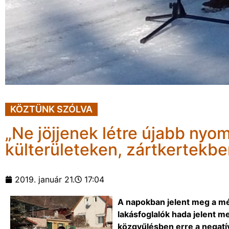
KÖZTÜNK SZÓLVA
„Ne jöjjenek létre újabb nyo
külterületeken, zártkertekbe
2019. január 21.
17:04
A napokban jelent meg a méd
lakásfoglalók hada jelent m
közgyűlésben erre a negatí