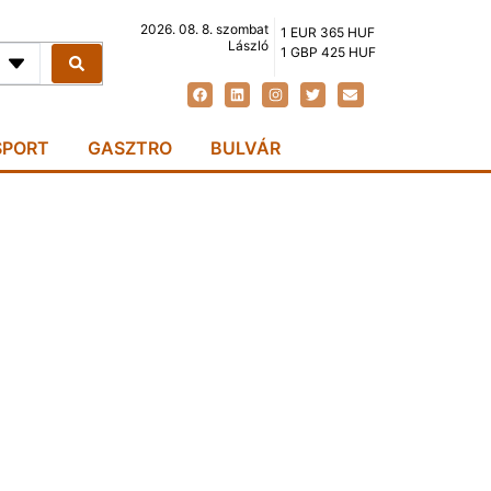
2026. 08. 8. szombat
1 EUR 365 HUF
László
1 GBP 425 HUF
SPORT
GASZTRO
BULVÁR