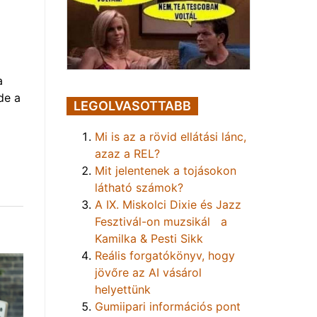
a
de a
LEGOLVASOTTABB
Mi is az a rövid ellátási lánc,
azaz a REL?
Mit jelentenek a tojásokon
látható számok?
A IX. Miskolci Dixie és Jazz
Fesztivál-on muzsikál a
Kamilka & Pesti Sikk
Reális forgatókönyv, hogy
jövőre az AI vásárol
helyettünk
Gumiipari információs pont