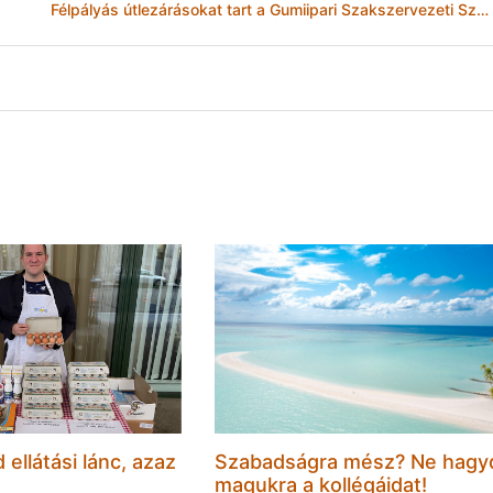
Félpályás útlezárásokat tart a Gumiipari Szakszervezeti Szövetség a Mi Hazánk Mozgalommal nyolc helyszínen
d ellátási lánc, azaz
Szabadságra mész? Ne hagy
magukra a kollégáidat!