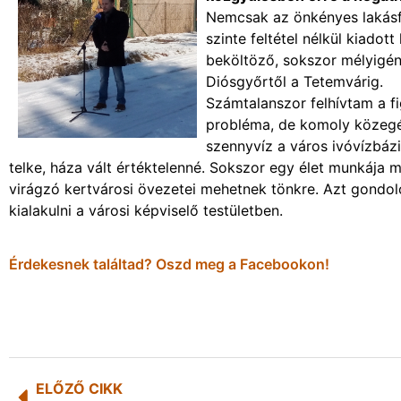
Nemcsak az önkényes lakásfo
szinte feltétel nélkül kiadot
beköltöző, sokszor mélyigén
Diósgyőrtől a Tetemvárig.
Számtalanszor felhívtam a f
probléma, de komoly közegés
szennyvíz a város ivóvízbáz
telke, háza vált értéktelenné. Sokszor egy élet munkája 
virágzó kertvárosi övezetei mehetnek tönkre. Azt gondo
kialakulni a városi képviselő testületben.
Érdekesnek találtad? Oszd meg a Facebookon!
ELŐZŐ CIKK