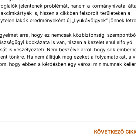
glalók jelentenek problémát, hanem a kormányhivatal ált
t lakcímkártyák is, hiszen a cikkben felsorolt területeken a
ytelen lakók eredményeként új „Lyukóvölgyek” jönnek létr
igyelmet arra, hogy ez nemcsak közbiztonsági szempontbó
zségügyi kockázata is van, hiszen a kezeletlenül elfolyó
isát is veszélyezteti. Nem beszélve arról, hogy sok embern
ment tönkre. Ha nem állítjuk meg ezeket a folyamatokat, a 
lom, hogy ebben a kérdésben egy városi minimumnak kelle
KÖVETKEZŐ CIK