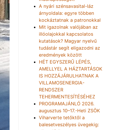
A nyári szénsavasital-láz
árnyoldala: egyre többen
kockáztatnak a patronokkal
Mit igazolnak valójában az
illóolajokkal kapcsolatos
kutatások? Magyar nyelvű
tudástár segít eligazodni az
eredmények között
HÉT EGYSZERŰ LÉPÉS,
AMELLYEL A HÁZTARTÁSOK
IS HOZZÁJÁRULHATNAK A
VILLAMOSENERGIA-
RENDSZER
TEHERMENTESÍTÉSÉHEZ
PROGRAMAJÁNLÓ 2026.
augusztus 10–17.-Heti ZSÖK
Viharverte tetőktől a
balesetveszélyes üvegekig: