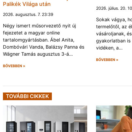
Palikék Világa után
2026. július. 20. 1
2026. augusztus. 7. 23:39
Sokak vágya, ho
Négy ismert műsorvezető nyit új
termelőtől, az é
fejezetet a magyar online
vásároljanak, é
tartalomgyártásban. Ábel Anita,
gyakorlatban is
Dombóvári Vanda, Balázsy Panna és
vidéken, a…
Wágner Tamás augusztus 3-á…
BŐVEBBEN »
BŐVEBBEN »
TOVÁBBI CIKKEK