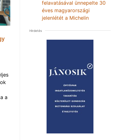
felavatásával ünnepelte 30
éves magyarországi
jelenlétét a Michelin
Hirdetés
gy
ljes
mok
a a