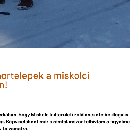
mortelepek a miskolci
n!
iában, hogy Miskolc külterületi zöld övezeteibe illegális
eg. Képviselőként már számtalanszor felhívtam a figyelme
v folyamatra.