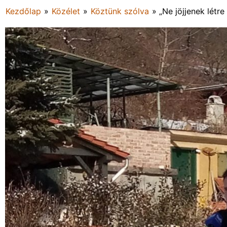
Kezdőlap
»
Közélet
»
Köztünk szólva
»
„Ne jöjjenek létr