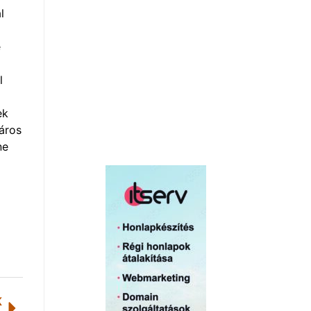
al
e
l
ek
város
ne
K