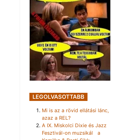
LEGOLVASOTTABB
Mi is az a rövid ellátási lánc,
azaz a REL?
A IX. Miskolci Dixie és Jazz
Fesztivál-on muzsikál a