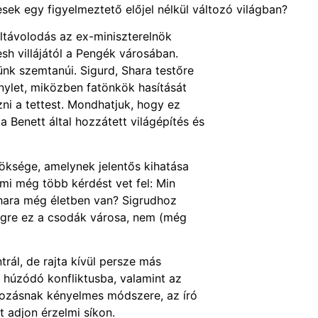
ek egy figyelmeztető előjel nélkül változó világban?
ltávolodás az ex-miniszterelnök
h villájától a Pengék városában.
nk szemtanúi. Sigurd, Shara testőre
énylet, miközben fatönkök hasítását
ni a tettest. Mondhatjuk, hogy ez
a Benett által hozzátett világépítés és
röksége, amelynek jelentős kihatása
ami még több kérdést vet fel: Min
Shara még életben van? Sigrudhoz
végre ez a csodák városa, nem (még
rál, de rajta kívül persze más
k húzódó konfliktusba, valamint az
kozásnak kényelmes módszere, az író
 adjon érzelmi síkon.