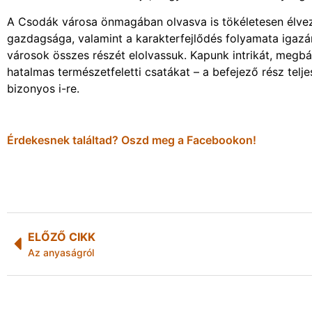
A Csodák városa önmagában olvasva is tökéletesen élvezh
gazdagsága, valamint a karakterfejlődés folyamata igazá
városok összes részét elolvassuk. Kapunk intrikát, megb
hatalmas természetfeletti csatákat – a befejező rész telje
bizonyos i-re.
Érdekesnek találtad? Oszd meg a Facebookon!
ELŐZŐ CIKK
Az anyaságról