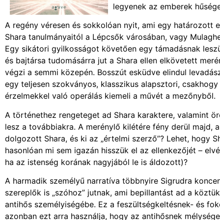
legyenek az emberek hűséges
A regény véresen és sokkolóan nyit, ami egy határozott e
Shara tanulmányaitól a Lépcsők városában, vagy Mulaghes
Egy sikátori gyilkosságot követően egy támadásnak leszü
és bajtársa tudomásárra jut a Shara ellen elkövetett mer
végzi a semmi közepén. Bosszút esküdve elindul levadász
egy teljesen szokványos, klasszikus alapsztori, csakhogy 
érzelmekkel való operálás kiemeli a művét a mezőnyből.
A történethez rengeteget ad Shara karaktere, valamint ö
lesz a továbbiakra. A merénylő kilétére fény derül majd, 
dolgozott Shara, és ki az „értelmi szerző”? Lehet, hogy 
hasonlóan mi sem igazán hisszük el az ellenkezőjét – el
ha az istenség korának nagyjából le is áldozott)?
A harmadik személyű narratíva többnyire Sigrudra koncent
szereplők is „szóhoz” jutnak, ami bepillantást ad a köztü
antihős személyiségébe. Ez a feszültségkeltésnek- és fo
azonban ezt arra használja, hogy az antihősnek mélységet