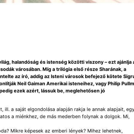
ilág, halandóság és istenség közötti viszony – ezt ajánlja 
odák városában. Míg a trilógia első része Sharának, a
lte az író, addig az Isteni városok befejező kötete Sigr
onlítják Neil Gaiman Amerikai isteneihez, vagy Philip
Pull
pedig ezek azért, lássuk be, meglehetősen jó
t, ill. a saját elgondolása alapján rakja le annak alapjait, eg
latos a miénkhez, de más mederben folynak a dolgok. Mi,
soda? Mikre képesek az emberi lények? Mihez lehetnek,