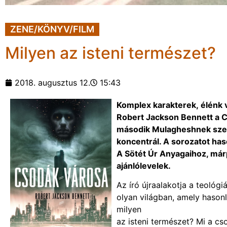
ZENE/KÖNYV/FILM
Milyen az isteni természet?
2018. augusztus 12.
15:43
Komplex karakterek,
élénk v
Robert Jackson Bennett a Cs
második Mulagheshnek szente
koncentrál. A soro
zatot has
A Sötét Úr Anyagaihoz, már
ajánlólevelek.
Az író újraalakotja a teológiá
olyan világban, amely hason
milyen
az isteni természet? Mi a c