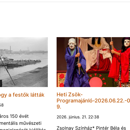
Heti Zsök-
gy a festők látták
Programajánló-2026.06.22.-0
:58
9.
áros 150 évét
2026. június. 21. 22:38
entális művészeti
Zsolnay Színház* Pintér Béla és