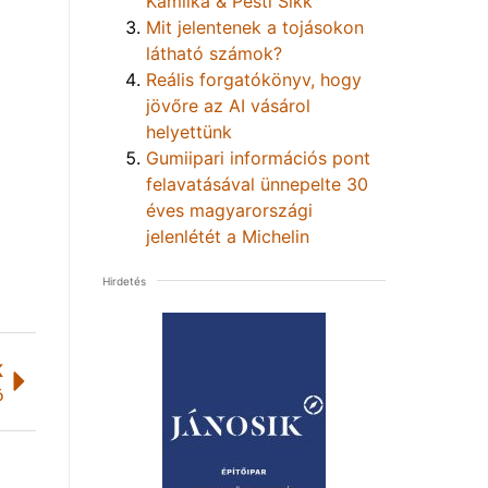
Kamilka & Pesti Sikk
Mit jelentenek a tojásokon
látható számok?
Reális forgatókönyv, hogy
jövőre az AI vásárol
helyettünk
Gumiipari információs pont
felavatásával ünnepelte 30
éves magyarországi
jelenlétét a Michelin
Hirdetés
K
ó