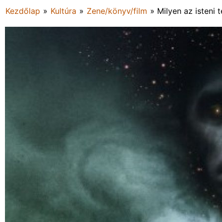
Kezdőlap
»
Kultúra
»
Zene/könyv/film
»
Milyen az isteni 