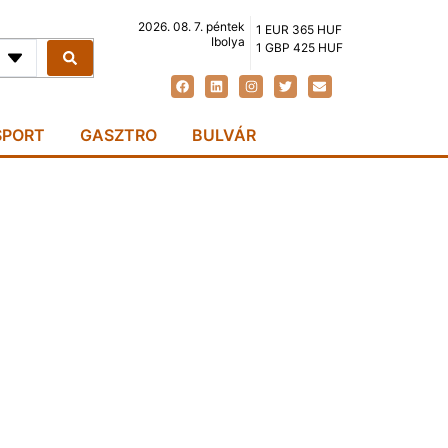
2026. 08. 7. péntek
1 EUR 365 HUF
Ibolya
1 GBP 425 HUF
SPORT
GASZTRO
BULVÁR