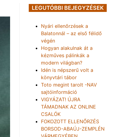
LEGUTÓBBI BEJEGYZÉSEK
Nyári ellenőrzések a
Balatonnál – az első félidő
végén
Hogyan alakulnak át a
kézműves pálinkák a
modern világban?
Idén is népszerű volt a
könyvtári tábor
Toto megint tarolt -NAV
sajtóinformáció
VIGYÁZAT! ÚJRA
TÁMADNAK AZ ONLINE
CSALÓK
FOKOZOTT ELLENŐRZÉS
BORSOD-ABAÚJ-ZEMPLÉN
VÁRMEGYÉBEN