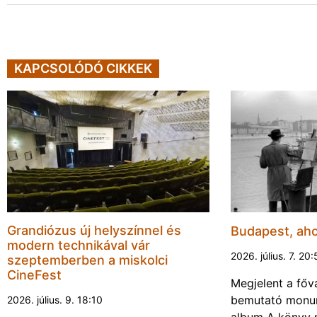
KAPCSOLÓDÓ CIKKEK
Grandiózus új helyszínnel és
Budapest, aho
modern technikával vár
2026. július. 7. 20
szeptemberben a miskolci
CineFest
Megjelent a főv
bemutató monum
2026. július. 9. 18:10