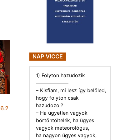
NAP VICCE
1) Folyton hazudozik
——————–
– Kisfiam, mi lesz így belőled,
hogy folyton csak
hazudozol?
6.2
– Ha ügyetlen vagyok
börtöntöltelék, ha ügyes
vagyok meteorológus,
ha nagyon ügyes vagyok,