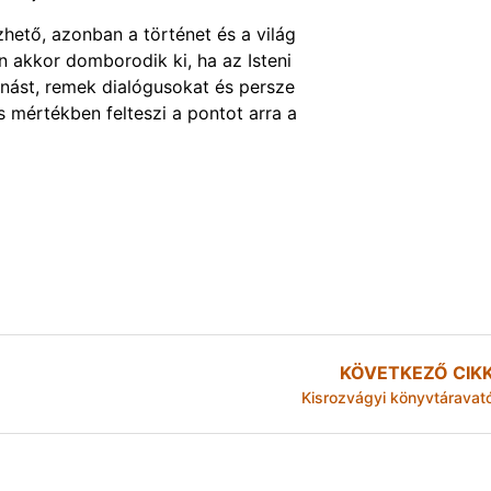
ető, azonban a történet és a világ
n akkor domborodik ki, ha az Isteni
ánást, remek dialógusokat és persze
s mértékben felteszi a pontot arra a
KÖVETKEZŐ CIK
Kisrozvágyi könyvtáravat