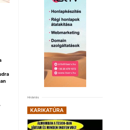
a
udra
man
Hirdetés
y
KARIKATÚRA