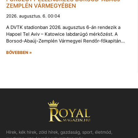
ZEMPLÉN VÁRMEGYÉBEN
2026. augusztus. 6. 00:04
A DVTK stadionban 2026. augusztus 6-án rendezik a
Hapoel Tel Aviv – Katowice labdarúgó mérkőzést. A
Borsod-Abaúj-Zemplén Vármegyei Rendőr-főkapitán…
BŐVEBBEN »
Hírek, kék hírek, zöld hírek, gazdaság, sport, életmód,