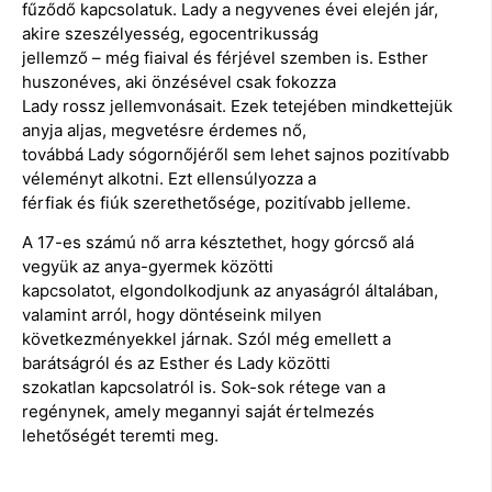
fűződő kapcsolatuk. Lady a negyvenes évei elején jár,
akire szeszélyesség, egocentrikusság
jellemző – még fiaival és férjével szemben is. Esther
huszonéves, aki önzésével csak fokozza
Lady rossz jellemvonásait. Ezek tetejében mindkettejük
anyja aljas, megvetésre érdemes nő,
továbbá Lady sógornőjéről sem lehet sajnos pozitívabb
véleményt alkotni. Ezt ellensúlyozza a
férfiak és fiúk szerethetősége, pozitívabb jelleme.
A 17-es számú nő arra késztethet, hogy górcső alá
vegyük az anya-gyermek közötti
kapcsolatot, elgondolkodjunk az anyaságról általában,
valamint arról, hogy döntéseink milyen
következményekkel járnak. Szól még emellett a
barátságról és az Esther és Lady közötti
szokatlan kapcsolatról is. Sok-sok rétege van a
regénynek, amely megannyi saját értelmezés
lehetőségét teremti meg.