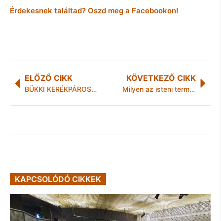
Érdekesnek találtad? Oszd meg a Facebookon!
ELŐZŐ CIKK
KÖVETKEZŐ CIKK
BÜKKI KERÉKPÁROS TELJESÍTMÉNY TÚRAv
Milyen az isteni természet?
KAPCSOLÓDÓ CIKKEK