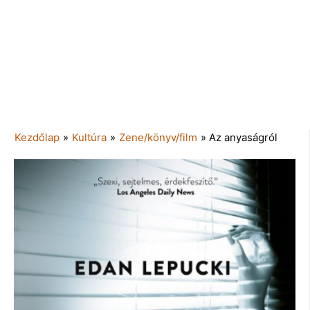
Kezdőlap
»
Kultúra
»
Zene/könyv/film
»
Az anyaságról