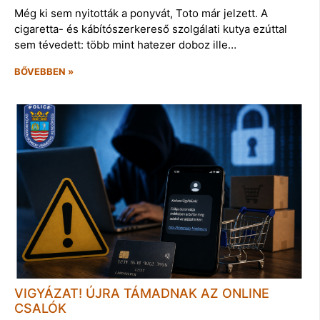
Még ki sem nyitották a ponyvát, Toto már jelzett. A
cigaretta- és kábítószerkereső szolgálati kutya ezúttal
sem tévedett: több mint hatezer doboz ille…
BŐVEBBEN »
VIGYÁZAT! ÚJRA TÁMADNAK AZ ONLINE
CSALÓK