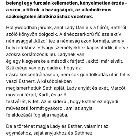
belengi egy furcsán
kellemetlen, kényelmetlen érzés –
a szex, a titkok, a hazugságok, az alkoholizmus
szükségtelen állatkínzáshoz vezetnek.
Hollywoodban járunk, ahol Lady Daniels a fiáról, Sethről
szóló könyvön dolgozik. A tinédzserkorú fiú szelektív
némasággal „küzd” (ez a némaság azon formája, amely
helyzetekhez és/vagy személyekhez kapcsolódik, illetve
azokra korlátozódik le). Ladynek van
ég egy kisgyereke a második férjétől, akitől már elvált.
Szüksége van egy dadára, hogy az
írásra koncentrálhasson; nem sok gondolkodás után fel is
veszi Esthert. A későbbiekben
megismerhetjük Seth apját, Lady anyját és exét, Marcót,
mostani férjét, Karlt, és az ő
testvérét, Kitet. Az is kiderül, hogy Esther ez egyedi
művészeti formát gyakorol, ami az anyja
feláldozását foglalja magába.
De a történet magja Lady és Esther, valamint az
egymáshoz, saját anyjukhoz és Sethhez