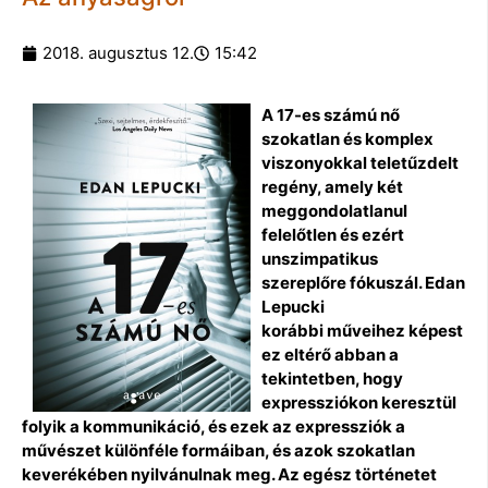
2018. augusztus 12.
15:42
A 17-es számú nő
szokatlan és komplex
viszonyokkal teletűzdelt
regény, amely két
meggondolatlanul
felelőtlen és ezért
unszimpatikus
szereplőre fókuszál. Edan
Lepucki
korábbi műveihez képest
ez eltérő abban a
tekintetben, hogy
expressziókon keresztül
folyik a kommunikáció, és ezek az expressziók a
művészet különféle formáiban, és azok
szokatlan
keverékében nyilvánulnak meg. Az egész történetet