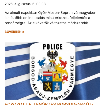
2026. augusztus. 6. 00:08
Az elmúlt napokban Győr-Moson-Sopron vármegyében
ismét több online csalás miatt érkezett feljelentés a
rendőrségre. Az elkövetők változatos módszerekk…
BŐVEBBEN »
FOKOZOTT ELLENŐRZÉS BORSOD-ABAÚJ-