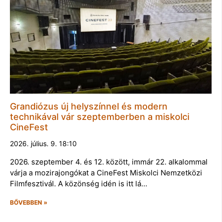
Grandiózus új helyszínnel és modern
technikával vár szeptemberben a miskolci
CineFest
2026. július. 9. 18:10
2026. szeptember 4. és 12. között, immár 22. alkalommal
várja a mozirajongókat a CineFest Miskolci Nemzetközi
Filmfesztivál. A közönség idén is itt lá…
BŐVEBBEN »