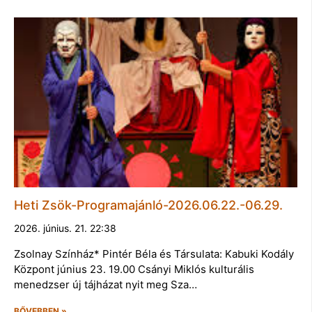
Heti Zsök-Programajánló-2026.06.22.-06.29.
2026. június. 21. 22:38
Zsolnay Színház* Pintér Béla és Társulata: Kabuki Kodály
Központ június 23. 19.00 Csányi Miklós kulturális
menedzser új tájházat nyit meg Sza…
BŐVEBBEN »