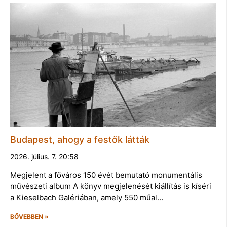
Budapest, ahogy a festők látták
2026. július. 7. 20:58
Megjelent a főváros 150 évét bemutató monumentális
művészeti album A könyv megjelenését kiállítás is kíséri
a Kieselbach Galériában, amely 550 műal…
BŐVEBBEN »