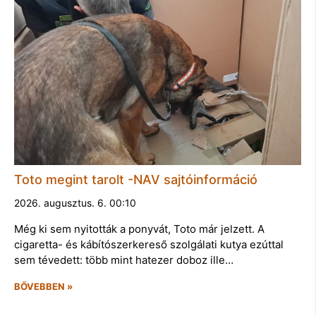
Toto megint tarolt -NAV sajtóinformáció
2026. augusztus. 6. 00:10
Még ki sem nyitották a ponyvát, Toto már jelzett. A
cigaretta- és kábítószerkereső szolgálati kutya ezúttal
sem tévedett: több mint hatezer doboz ille…
BŐVEBBEN »