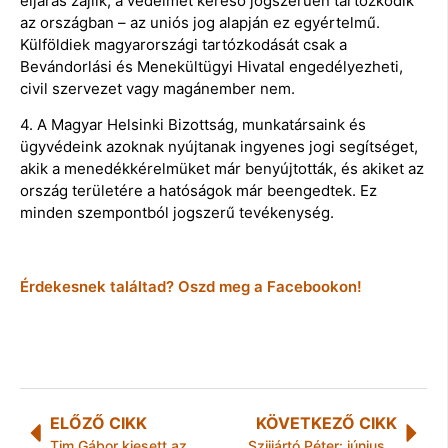
eljárás zajlik, a védelmet kereső jogszerűen tartózkodik
az országban – az uniós jog alapján ez egyértelmű.
Külföldiek magyarországi tartózkodását csak a
Bevándorlási és Menekültügyi Hivatal engedélyezheti,
civil szervezet vagy magánember nem.
4. A Magyar Helsinki Bizottság, munkatársaink és
ügyvédeink azoknak nyújtanak ingyenes jogi segítséget,
akik a menedékkérelmüket már benyújtották, és akiket az
ország területére a hatóságok már beengedtek. Ez
minden szempontból jogszerű tevékenység.
Érdekesnek találtad? Oszd meg a Facebookon!
ELŐZŐ CIKK
KÖVETKEZŐ CIKK
Tim Gábor kiesett az Iseum Rallye-n
Szijjártó Péter: júniusban összeül a kormányközi munkacsoport