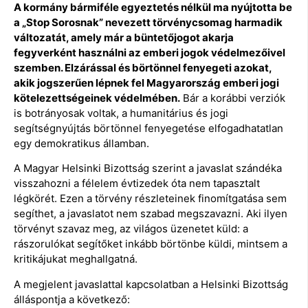
A kormány bármiféle egyeztetés nélkül ma nyújtotta be
a „Stop Sorosnak” nevezett törvénycsomag harmadik
változatát, amely már a büntetőjogot akarja
fegyverként használni az emberi jogok védelmezőivel
szemben. Elzárással és börtönnel fenyegeti azokat,
akik jogszerűen lépnek fel Magyarország emberi jogi
kötelezettségeinek védelmében.
Bár a korábbi verziók
is botrányosak voltak, a humanitárius és jogi
segítségnyújtás börtönnel fenyegetése elfogadhatatlan
egy demokratikus államban.
A Magyar Helsinki Bizottság szerint a javaslat szándéka
visszahozni a félelem évtizedek óta nem tapasztalt
légkörét. Ezen a törvény részleteinek finomítgatása sem
segíthet, a javaslatot nem szabad megszavazni. Aki ilyen
törvényt szavaz meg, az világos üzenetet küld: a
rászorulókat segítőket inkább börtönbe küldi, mintsem a
kritikájukat meghallgatná.
A megjelent javaslattal kapcsolatban a Helsinki Bizottság
álláspontja a következő: