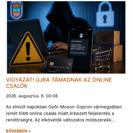
VIGYÁZAT! ÚJRA TÁMADNAK AZ ONLINE
CSALÓK
2026. augusztus. 6. 00:08
Az elmúlt napokban Győr-Moson-Sopron vármegyében
ismét több online csalás miatt érkezett feljelentés a
rendőrségre. Az elkövetők változatos módszerekk…
BŐVEBBEN »