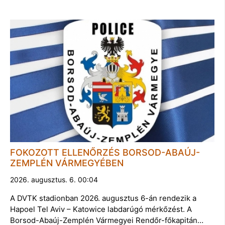
FOKOZOTT ELLENŐRZÉS BORSOD-ABAÚJ-
ZEMPLÉN VÁRMEGYÉBEN
2026. augusztus. 6. 00:04
A DVTK stadionban 2026. augusztus 6-án rendezik a
Hapoel Tel Aviv – Katowice labdarúgó mérkőzést. A
Borsod-Abaúj-Zemplén Vármegyei Rendőr-főkapitán…