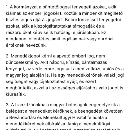
1. A kormányzat a büntetőjoggal fenyegeti azokat, akik
kiállnak az emberi jogokért. Köztük a mindenkit megillető
tisztességes eljárás jogáért. Bebörtönzéssel fenyegetni
azokat, akik a kiszolgáltatottakat támogatják és a
rászorulókat képviselik hatósági eljárásokban. Ez
mindennel ellentétes, amit jogállamnak vagy európai
értéknek nevezünk.
2. Menedékjogot kérni alapvető emberi jog, nem
bűncselekmény. Akit háború, kínzás, bántalmazás
fenyeget, az védelemre jogosult a nemzetközi, uniós és a
magyar jog alapján is. Ha egy menedékkérőnek valaki jogi
segítséget vagy tájékoztatást nyújt, és ezért
megbüntetik, azzal a tisztességes eljáráshoz való jogot is
kiüresítik.
3. A tranzitzónákba a magyar hatóságok engedélyezik a
belépést a menedéket kérőknek, a beengedést követően
a Bevándorlási és Menekültügyi Hivatal feladata a
menedékkérelmek elbírálása. Amíg a menekültügyi