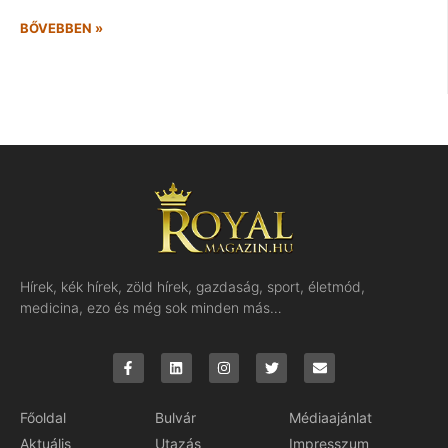
BŐVEBBEN »
Hírek, kék hírek, zöld hírek, gazdaság, sport, életmód,
medicina, ezo és még sok minden más…
Főoldal
Bulvár
Médiaajánlat
Aktuális
Utazás
Impresszum