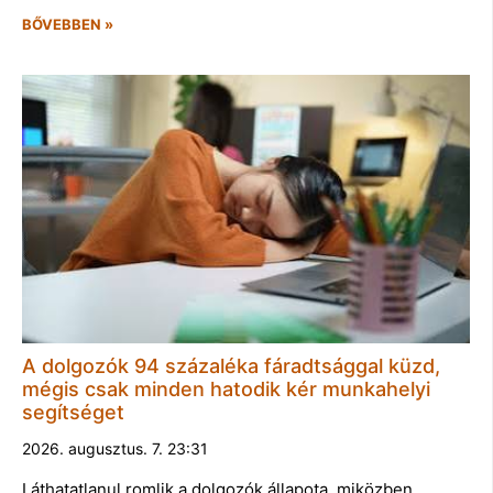
BŐVEBBEN »
A dolgozók 94 százaléka fáradtsággal küzd,
mégis csak minden hatodik kér munkahelyi
segítséget
2026. augusztus. 7. 23:31
Láthatatlanul romlik a dolgozók állapota, miközben