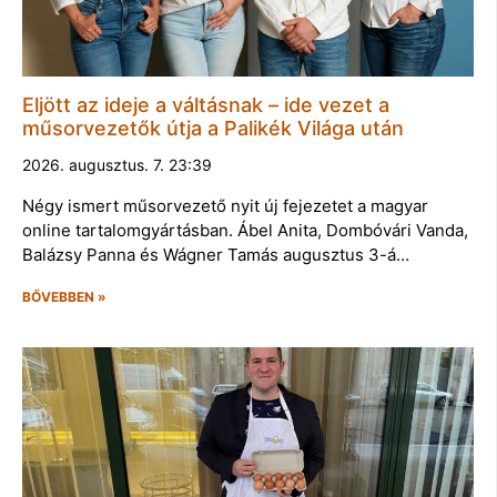
Eljött az ideje a váltásnak – ide vezet a
műsorvezetők útja a Palikék Világa után
2026. augusztus. 7. 23:39
Négy ismert műsorvezető nyit új fejezetet a magyar
online tartalomgyártásban. Ábel Anita, Dombóvári Vanda,
Balázsy Panna és Wágner Tamás augusztus 3-á…
BŐVEBBEN »