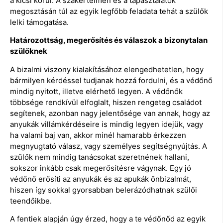
a kicsi körül. A szakértelmen és a tapasztalatok
megosztásán túl az egyik legfőbb feladata tehát a szülők
lelki támogatása.
Határozottság, megerősítés és válaszok a bizonytalan
szülőknek
A bizalmi viszony kialakításához elengedhetetlen, hogy
bármilyen kérdéssel tudjanak hozzá fordulni, és a védőnő
mindig nyitott, illetve elérhető legyen. A védőnők
többsége rendkívül elfoglalt, hiszen rengeteg családot
segítenek, azonban nagy jelentősége van annak, hogy az
anyukák villámkérdéseire is mindig legyen idejük, vagy
ha valami baj van, akkor minél hamarabb érkezzen
megnyugtató válasz, vagy személyes segítségnyújtás. A
szülők nem mindig tanácsokat szeretnének hallani,
sokszor inkább csak megerősítésre vágynak. Egy jó
védőnő erősíti az anyukák és az apukák önbizalmát,
hiszen így sokkal gyorsabban belerázódhatnak szülői
teendőikbe.
A fentiek alapján úgy érzed, hogy a te védőnőd az egyik