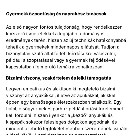
Gyermekközpontúság és naprakész tanácsok
Az első nagyon fontos tulajdonság, hogy rendelkezzen
korszerű ismeretekkel a legújabb tudományos
eredmények terén, hiszen az új technikák hatékonyabbá
tehetik a gyermekek mindennapos ellátását. Tudjon a
bizonytalan szülő által feltett kérdésekre válaszolni,
például a szoptatással vagy a gyermek fejlődésével
kapcsolatban felmerülő témákra vonatkozóan.
Bizalmi viszony, szakértelem és lelki támogatás
Legyen empatikus és alakítson ki megfelelő bizalmi
viszonyt az anyukákkal, illetve az apukákkal, akikkel
éppen egy bensőséges életszakaszban találkozik. Egy
fiatal, elsőgyermekes párhoz például óriási türelemmel
kell fordulni, hiszen ilyenkor a „kezdő” anyukák és
kispapák sokszor felesleges dolgokon aggódnak, és
mindent a lehető legtökéletesebben szeretnének csinálni