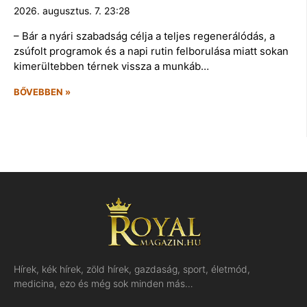
2026. augusztus. 7. 23:28
– Bár a nyári szabadság célja a teljes regenerálódás, a
zsúfolt programok és a napi rutin felborulása miatt sokan
kimerültebben térnek vissza a munkáb…
BŐVEBBEN »
Hírek, kék hírek, zöld hírek, gazdaság, sport, életmód,
medicina, ezo és még sok minden más…