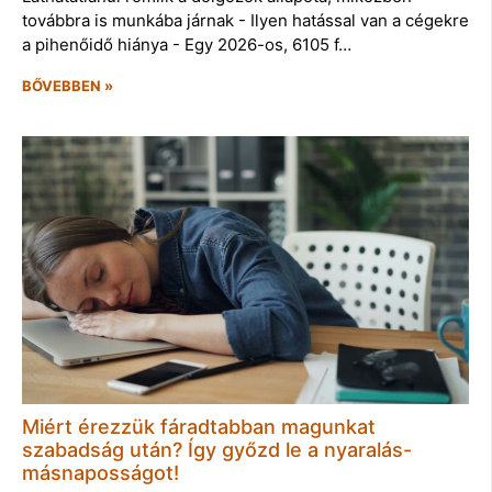
továbbra is munkába járnak - Ilyen hatással van a cégekre
a pihenőidő hiánya - Egy 2026-os, 6105 f…
BŐVEBBEN »
Miért érezzük fáradtabban magunkat
szabadság után? Így győzd le a nyaralás-
másnaposságot!