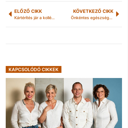
ELŐZŐ CIKK
KÖVETKEZŐ CIKK
Kártérítés jár a kollégái mellett kiálló, ezért kirúgott Szert Boglárkának
Önkéntes egészségnap a Miskolci Autista Alapítványnál
KAPCSOLÓDÓ CIKKEK