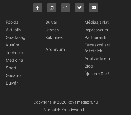
Főoldal
Bulvár
Médiaajánlat
Aktuális
Utazás
Impresszum
Gazdaság
Kék hírek
Partnereink
Kultúra
Felhasználási
Archívum
feltételek
Technika
Adatvédelem
Medicina
Blog
Sport
Írjon nekünk!
Gasztro
Bulvár
Copyright © 2026 Royalmagazin.hu
Sitebuild:
Kreativweb.hu