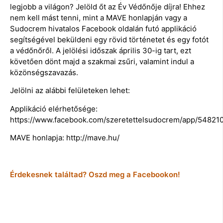
legjobb a világon? Jelöld őt az Év Védőnője díjra! Ehhez
nem kell mást tenni, mint a MAVE honlapján vagy a
Sudocrem hivatalos Facebook oldalán futó applikáció
segítségével beküldeni egy rövid történetet és egy fotót
a védőnőről. A jelölési időszak április 30-ig tart, ezt
követően dönt majd a szakmai zsűri, valamint indul a
közönségszavazás.
Jelölni az alábbi felületeken lehet:
Applikáció elérhetősége:
https://www.facebook.com/szeretettelsudocrem/app/54821
MAVE honlapja: http://mave.hu/
Érdekesnek találtad? Oszd meg a Facebookon!