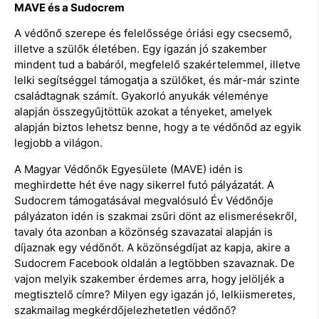
MAVE és a Sudocrem
A védőnő szerepe és felelőssége óriási egy csecsemő,
illetve a szülők életében. Egy igazán jó szakember
mindent tud a babáról, megfelelő szakértelemmel, illetve
lelki segítséggel támogatja a szülőket, és már-már szinte
családtagnak számít. Gyakorló anyukák véleménye
alapján összegyűjtöttük azokat a tényeket, amelyek
alapján biztos lehetsz benne, hogy a te védőnőd az egyik
legjobb a világon.
A Magyar Védőnők Egyesülete (MAVE) idén is
meghirdette hét éve nagy sikerrel futó pályázatát. A
Sudocrem támogatásával megvalósuló Év Védőnője
pályázaton idén is szakmai zsűri dönt az elismerésekről,
tavaly óta azonban a közönség szavazatai alapján is
díjaznak egy védőnőt. A közönségdíjat az kapja, akire a
Sudocrem Facebook oldalán a legtöbben szavaznak. De
vajon melyik szakember érdemes arra, hogy jelöljék a
megtisztelő címre? Milyen egy igazán jó, lelkiismeretes,
szakmailag megkérdőjelezhetetlen védőnő?