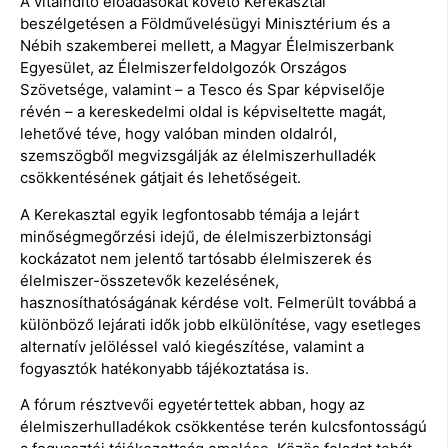
A vitaindító előadásokat követő Kerekasztal
beszélgetésen a Földművelésügyi Minisztérium és a
Nébih szakemberei mellett, a Magyar Élelmiszerbank
Egyesület, az Élelmiszerfeldolgozók Országos
Szövetsége, valamint – a Tesco és Spar képviselője
révén – a kereskedelmi oldal is képviseltette magát,
lehetővé téve, hogy valóban minden oldalról,
szemszögből megvizsgálják az élelmiszerhulladék
csökkentésének gátjait és lehetőségeit.
A Kerekasztal egyik legfontosabb témája a lejárt
minőségmegőrzési idejű, de élelmiszerbiztonsági
kockázatot nem jelentő tartósabb élelmiszerek és
élelmiszer-összetevők kezelésének,
hasznosíthatóságának kérdése volt. Felmerült továbbá a
különböző lejárati idők jobb elkülönítése, vagy esetleges
alternatív jelöléssel való kiegészítése, valamint a
fogyasztók hatékonyabb tájékoztatása is.
A fórum résztvevői egyetértettek abban, hogy az
élelmiszerhulladékok csökkentése terén kulcsfontosságú