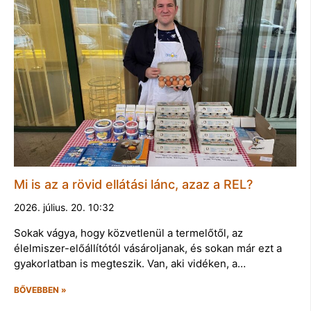
Mi is az a rövid ellátási lánc, azaz a REL?
2026. július. 20. 10:32
Sokak vágya, hogy közvetlenül a termelőtől, az
élelmiszer-előállítótól vásároljanak, és sokan már ezt a
gyakorlatban is megteszik. Van, aki vidéken, a…
BŐVEBBEN »