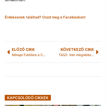
Érdekesnek találtad? Oszd meg a Facebookon!
ELŐZŐ CIKK
KÖVETKEZŐ CIKK
Nőnapi Futótúra a Csanyik-völgyben
TASZ: Van megoldás a jogsértő plakátok eltávolítására, de nem ez az
KAPCSOLÓDÓ CIKKEK