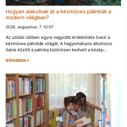
Hogyan alakulnak át a kézműves pálinkák a
modern világban?
2026. augusztus. 7. 10:07
Az utóbbi időben egyre nagyobb érdeklődés övezi a
kézműves pálinkák világát. A hagyományos alkoholos
italok között a pálinka különösen kedvelt a közép…
BŐVEBBEN »