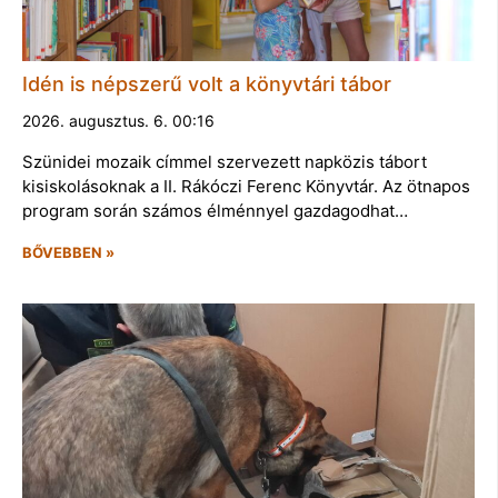
Idén is népszerű volt a könyvtári tábor
2026. augusztus. 6. 00:16
Szünidei mozaik címmel szervezett napközis tábort
kisiskolásoknak a II. Rákóczi Ferenc Könyvtár. Az ötnapos
program során számos élménnyel gazdagodhat…
BŐVEBBEN »