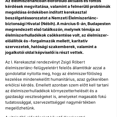
Az élelmiszerláncban előforduló aktuális és fontos
kérdések megvitatása, valamint a felmerülő problémák
megoldása érdekében indított kerekasztal
beszélgetéssorozatot a Nemzeti Élelmiszerlánc-
biztonsági Hivatal (Nébih). A március 6-án, Budapesten
megrendezett első találkozón, melynek témája az
élelmiszerhulladékok csökkentése volt, az élelmiszer-
előállítók és –forgalmazók mellett, karitatív
szervezetek, hatósági szakemberek, valamint a
jogalkotói oldal képviselői is részt vettek.
Az I. Kerekasztal rendezvényt Zsigó Róbert
élelmiszerlánc-felügyeletért felelős államtitkár azzal a
gondolattal nyitotta meg, hogy az élelmiszerfölösleg
kezelése mindenekelőtt humanitárius, azaz gyökerében
erkölcsi kérdés. Emellett azonban szem előtt kell tartani
az élelmiszerhulladékok környezetterhelését és a
gazdasági veszteségeket is, amelyeket magasabb fokú
tudatossággal, szervezettséggel nagymértékben
megelőzhetünk.