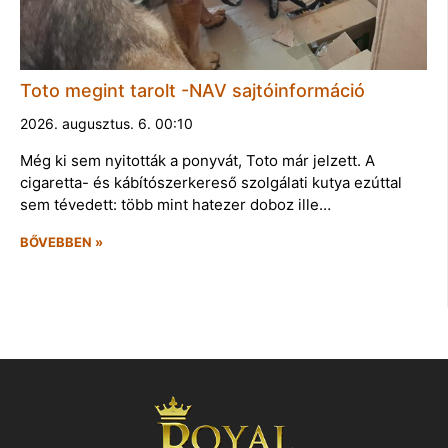
Toto megint tarolt -NAV sajtóinformáció
2026. augusztus. 6. 00:10
Még ki sem nyitották a ponyvát, Toto már jelzett. A
cigaretta- és kábítószerkereső szolgálati kutya ezúttal
sem tévedett: több mint hatezer doboz ille…
BŐVEBBEN »