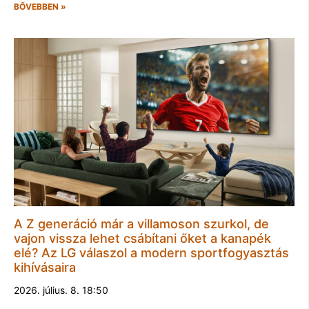
BŐVEBBEN »
A Z generáció már a villamoson szurkol, de
vajon vissza lehet csábítani őket a kanapék
elé? Az LG válaszol a modern sportfogyasztás
kihívásaira
2026. július. 8. 18:50