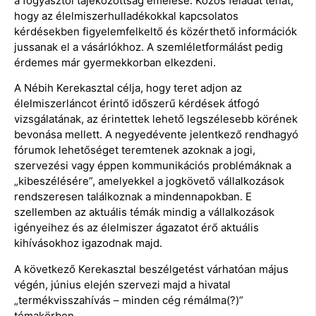
a fogyasztói tájékozottság emelése. Közös feladat tehát,
hogy az élelmiszerhulladékokkal kapcsolatos
kérdésekben figyelemfelkeltő és közérthető információk
jussanak el a vásárlókhoz. A szemléletformálást pedig
érdemes már gyermekkorban elkezdeni.
A Nébih Kerekasztal célja, hogy teret adjon az
élelmiszerláncot érintő időszerű kérdések átfogó
vizsgálatának, az érintettek lehető legszélesebb körének
bevonása mellett. A negyedévente jelentkező rendhagyó
fórumok lehetőséget teremtenek azoknak a jogi,
szervezési vagy éppen kommunikációs problémáknak a
„kibeszélésére”, amelyekkel a jogkövető vállalkozások
rendszeresen találkoznak a mindennapokban. E
szellemben az aktuális témák mindig a vállalkozások
igényeihez és az élelmiszer ágazatot érő aktuális
kihívásokhoz igazodnak majd.
A következő Kerekasztal beszélgetést várhatóan május
végén, június elején szervezi majd a hivatal
„termékvisszahívás – minden cég rémálma(?)”
témakörben.