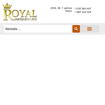
2026. 08. 7. péntek
1 EUR 364 HUF
Ibolya
1 GBP 424 HUF